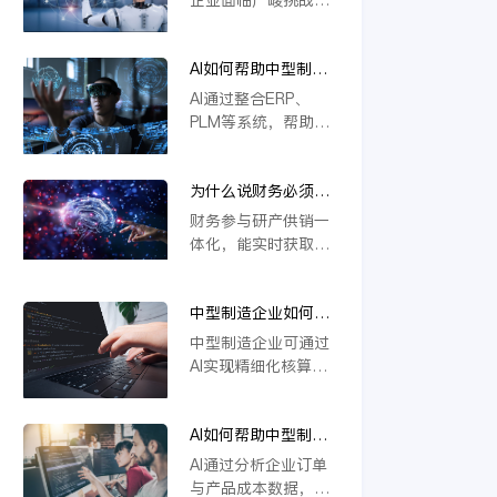
本上解决系统分散问
撑定制化生产与供应
若不能实现研发、生
题，推动企业高效运
链协同，推动企业数
产、供应链等环节的
营与智能决策。
字化转型。
AI如何帮助中型制造
一体化协同，将难以
企业做到“业财一
应对定制化需求与物
AI通过整合ERP、
体”？
料管理复杂度，导致
PLM等系统，帮助中
效率低下、成本攀
型制造企业实现业财
升。一体化是提升响
数据实时互通。它能
应速度、优化资源配
为什么说财务必须参
自动处理订单、物料
置的关键，缺乏这一
与研产供销一体化？
与成本信息，提升生
财务参与研产供销一
核心能力的企业将在
产与财务协同效率，
体化，能实时获取各
未来竞争中失去优
支持模块化设计与智
环节数据，精准核算
势。
能变更管理，从而优
成本与效益。通过业
化资源配置，加强风
中型制造企业如何用
财融合，财务可提前
险控制，推动精细化
AI实现精细化核算？
预警风险、优化资源
中型制造企业可通过
运营。
配置，支持科学决
AI实现精细化核算，
策。这不仅提升运营
例如利用金蝶云星空
效率，更强化了企业
旗舰版等工具，结合
价值链协同，确保战
AI如何帮助中型制造
模块化设计（如
略目标有效落地。
企业识别亏损订单和
CBB）优化物料编码
AI通过分析企业订单
低毛利产品？
管理，并借助AI合同
与产品成本数据，能