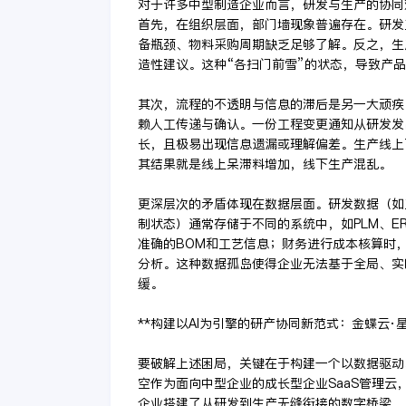
对于许多中型制造企业而言，研发与生产的协同
首先，在组织层面，部门墙现象普遍存在。研发
备瓶颈、物料采购周期缺乏足够了解。反之，生
造性建议。这种“各扫门前雪”的状态，导致产
其次，流程的不透明与信息的滞后是另一大顽疾
赖人工传递与确认。一份工程变更通知从研发发
长，且极易出现信息遗漏或理解偏差。生产线上
其结果就是线上呆滞料增加，线下生产混乱。
更深层次的矛盾体现在数据层面。研发数据（如
制状态）通常存储于不同的系统中，如PLM、E
准确的BOM和工艺信息；财务进行成本核算时
分析。这种数据孤岛使得企业无法基于全局、实
缓。
**构建以AI为引擎的研产协同新范式：金蝶云·
要破解上述困局，关键在于构建一个以数据驱动
空作为面向中型企业的成长型企业SaaS管理云，
企业搭建了从研发到生产无缝衔接的数字桥梁。