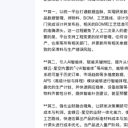
**其一，以统一平台打通数据血脉，实现研发数
品数据管理，将物料、BOM、工艺路线、设计
门完成设计并发布后，相关的BOM和工艺信息可
的准确源头。这一过程避免了人工二次录入的差
要的是，平台支持工程变更的闭环管理。任何设
产、仓库等所有相关部门，并更新所有相关单据
致的呆滞料与生产错误风险。
**其二，引入AI智能体，赋能关键岗位，提升
蝶云·星空内置的“小K智能体”等AI能力，能够将数
系统可基于历史订单、市场趋势等多维度数据，
APS（高级计划与排程）模块能够进行智能排
最优的生产计划，并快速响应插单、设备故障等
物料齐套性分析，提供智能补货建议，甚至预警
**其三，强化业财融合视角，让研发决策兼顾可
成本与利润。金蝶云·星空的业财一体化能力，
工艺路线，快速估算出产品的标准材料成本与加
计源头进行成本优化。当产品进入量产阶段，实