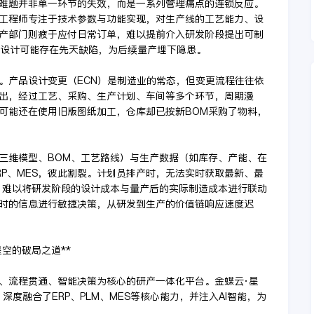
难题并非单一环节的失效，而是一系列管理痛点的连锁反应。
工程师专注于技术参数与功能实现，对生产线的工艺能力、设
产部门则疲于应付日常订单，难以提前介入研发阶段提出可制
品设计可能存在先天缺陷，为后续量产埋下隐患。
。产品设计变更（ECN）是制造业的常态，但变更流程往往依
出，经过工艺、采购、生产计划、车间等多个环节，周期漫
可能还在使用旧版图纸加工，仓库却已按新BOM采购了物料，
三维模型、BOM、工艺路线）与生产数据（如库存、产能、在
RP、MES，彼此割裂。计划员排产时，无法实时获取最新、最
，难以将研发阶段的设计成本与量产后的实际制造成本进行联动
时的信息进行敏捷决策，从研发到生产的价值链响应速度迟
星空的破局之道**
、流程贯通、智能决策为核心的研产一体化平台。金蝶云·星
深度融合了ERP、PLM、MES等核心能力，并注入AI智能，为