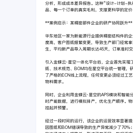
分析，形成成本差异报告。这种“设计-计划-执
品、每一个订单的真实毛利，支撑更科学的定价
**案例启示：某精密部件企业的研产协同跃升**
华东地区一家为新能源行业提供精密结构件的企
度高，客户图纸频繁变更，导致生产部门经常拿
生，平均新产品导入周期长达45天，订单准时交
引入金蝶云·星空一体化平台后，企业首先实现了
纸、技术规范、BOM均在星空平台统一管理，
了严格的ECN线上流程，任何变更必须经过工
物料需求。
同时，企业利用金蝶云·星空的APS模块和智能
时产能数据，进行模拟排产，优化生产顺序。物
挂起并预警。
经过一段时间的运行，该企业的运营效率显著提
因图纸和BOM错误导致的生产异常减少了70%