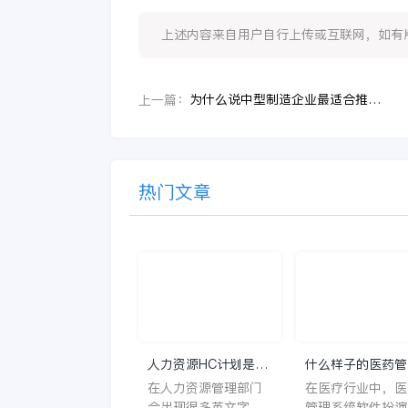
上述内容来自用户自行上传或互联网，如有版权问题
为什么说中型制造企业最适合推进AI化的ERP？
上一篇：
热门文章
人力资源HC计划是什
什么样子的医药管
么意思？
系统软件更好用？
在人力资源管理部门
在医疗行业中，医
会出现很多英文字母
管理系统软件扮演