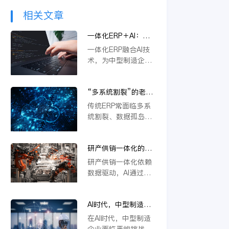
相关文章
一体化ERP＋AI：中
型制造企业突破内卷
一体化ERP融合AI技
的新路径
术，为中型制造企业
提供突破内卷的新路
径。通过智能优化生
“多系统割裂”的老问
产流程、精准预测需
题，AI驱动的一体化
求与自动化决策，企
传统ERP常面临多系
ERP 如何彻底解决？
业能显著降本增效，
统割裂、数据孤岛等
快速响应市场变化，
挑战。金蝶云星空旗
从而在激烈竞争中构
舰版通过AI驱动的一
建差异化优势，实现
研产供销一体化的核
体化平台，深度融合
可持续增长。
心在于数据，AI如何
PLM、供应链等模
研产供销一体化依赖
重建数据底座？
块，实现数据实时同
数据驱动，AI通过重
步与流程自动协同。
构数据底座，打通
它不仅能统一管理物
PLM、ERP等系统壁
料编码、提升变更效
AI时代，中型制造企
垒，实现物料编码优
率，还支持行业定制
业不做一体化将失去
化、模块化设计及变
在AI时代，中型制造
与模块化应用，从根
未来竞争力
更效率提升，从而支
企业面临严峻挑战。