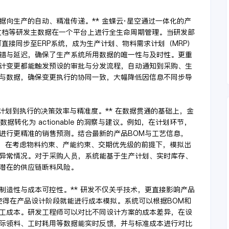
据向生产的自动、精准传递。** 金蝶云·星空通过一体化的产
文档等研发主数据在一个平台上进行全生命周期管理。当研发部
直接同步至ERP系统，成为生产计划、物料需求计划（MRP）
错与延迟，确保了生产系统所用数据的唯一性与及时性。更重
计变更都能触发预设的审批与分发流程，自动通知到采购、生
与数据，确保变更执行的协同一致，大幅降低因信息不同步导
从计划到执行的决策效率与精准度。** 在数据贯通的基础上，金
据转化为 actionable 的洞察与建议。例如，在计划环节，
进行更精准的销售预测。结合最新的产品BOM与工艺信息，
程，在考虑物料约束、产能约束、交期优先级的前提下，模拟出
异常情况。对于采购人员，系统能基于生产计划、实时库存、
潜在的供应链断料风险。
制造性与成本可控性。** 研发不仅关乎技术，更直接影响产品
使得在产品设计阶段就能进行成本模拟。系统可以根据BOM和
工成本。研发工程师可以对比不同设计方案的成本差异，在设
际领料、工时耗用等数据能实时反馈，并与标准成本进行对比