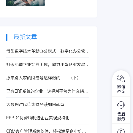
智能体提升合同处理
精准识别亏损订单和
效率，从而有效控制
低毛利产品。它整合
成本、提升核算精度
生产、采购及销售信
与运营效益。
息，快速定位问题根
源，助力企业优化定
价策略与资源配置，
最新文章
从而提升整体盈利水
平。
借助数字技术革新办公模式，数字化办公管理
系统优势突出
打破小型企业经营困境，助力小型企业发展的
进销存云
原来别人家的财务是这样做的……（下）
微信
已有ERP系统的企业，选择AI平台为什么绕不
咨询
开数据安全边界
大数据时代传统财务该如何转型
售后
ERP 如何帮助制造企业实现规模化
服务
CRM客户管理系统软件，轻松满足企业维护