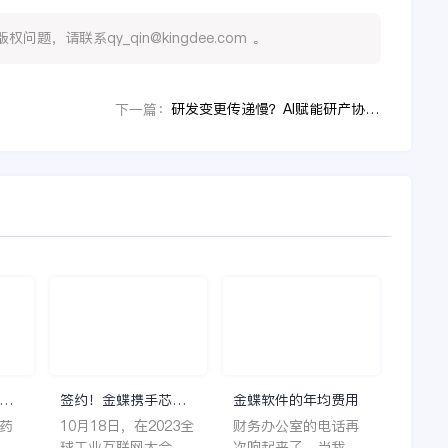
，请联系qy_qin@kingdee.com 。
研发变更传递慢？AI赋能研产协同的三种方式
下一篇：
理
签约！金蝶携手芯源
金蝶软件的年均费用
微，助力半导体装备
药
10月18日，在2023全
财务办公室的电话再
制造领先企业迈向世
着
球工业互联网大会期
次响起来了，当我拿