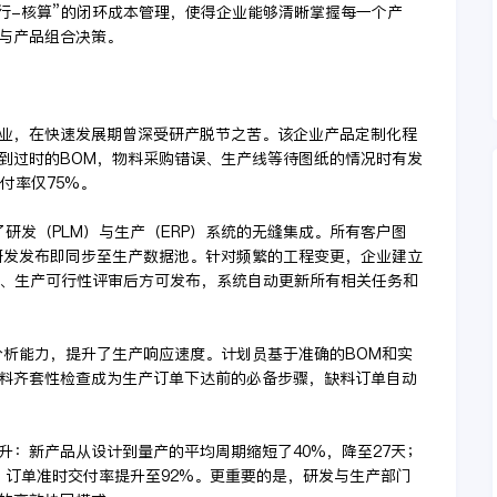
行-核算”的闭环成本管理，使得企业能够清晰掌握每一个产
与产品组合决策。
业，在快速发展期曾深受研产脱节之苦。该企业产品定制化程
到过时的BOM，物料采购错误、生产线等待图纸的情况时有发
付率仅75%。
研发（PLM）与生产（ERP）系统的无缝集成。所有客户图
研发发布即同步至生产数据池。针对频繁的工程变更，企业建立
艺、生产可行性评审后方可发布，系统自动更新所有相关任务和
分析能力，提升了生产响应速度。计划员基于准确的BOM和实
料齐套性检查成为生产订单下达前的必备步骤，缺料订单自动
升：新产品从设计到量产的平均周期缩短了40%，降至27天；
；订单准时交付率提升至92%。更重要的是，研发与生产部门