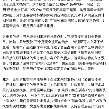
现金流压力指数**。这个指数会综合监测多个领先指标：例如，监
测“已签未交订单”中客户信用额度使用率是否超限，这预示着未来回
款风险；分析主要原材料采购价格的波动趋势及其对未来现金支付计
划的影响；跟踪“存货周转天数”与“应收账款周转天数”的变动趋势，计
算运营资金占用是否在非正常攀升。
更重要的是，当系统识别出潜在风险点时，它能直接穿透到业务细
节。比如，系统预警“下个月现金流可能为负”，管理层可以立即下钻
查看：是哪个产品线的库存积压导致了资金占用？是哪个区域的客户
回款速度普遍下降？还是某个供应商要求缩短账期？所有这些洞察，
都直接关联到具体的业务单据、客户和负责人。这就将模糊的财务预
警，转化成了清晰的**管理行动清单**：供应链部门需要审视特定物料
的采购策略，销售部门需要加强对特定客户的催款与信用管理。
此外，金钥财报智能体能够基于企业未来的业务计划（如销售预测、
生产计划）和既定的财务政策（如信用政策、付款政策），进行多场
景的现金流模拟。管理层可以提问：“如果我们将主要客户的信用期从
60天调整为45天，对下半年现金流有何影响？”或者“如果原材料价格
上涨10%，我们需要额外准备多少周转资金？”智能体通过调用内置的
模型和实时数据，快速给出量化的模拟结果，支持管理层在决策前评