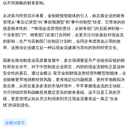
估不同策略的财务影响。
从决策与经营启示来看，金钥财报智能体的引入，标志着企业的财务
管理从“事后记录型”向“事前预测型”和“事中控制型”转变。它带来的价
值是根本性的：**将现金流管理的责任，从财务部门向后延伸到每一
个业务部门**。销售部门在签订合同时，会更关注付款条款对现金流
的影响；生产与采购部门在制定计划时，会同步考虑资金占用的效
率。这推动企业建立起一种以现金流健康为导向的协同经营文化。
国家在推动制造业高质量发展中，多次强调要提升产业链供应链的韧
性和安全水平。对于中型制造企业而言，内部的现金流韧性正是这种
安全性的基石。通过金蝶云·星空金钥财报这类经营判断型智能体，企
业能够更早地洞察经营风险，更准地定位问题根源，更科学地模拟决
策后果，从而在复杂多变的市场环境中，牢牢掌握现金流的主动权，
为可持续经营和战略投资奠定坚实的财务基础。这不仅是工具的升
级，更是管理认知从关注利润表到关注现金流量表这一真正“生命
线”的深刻进化。
金蝶AI星空