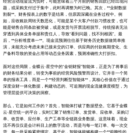
经营活动现金流为负时，可能意味着三个月前的销售回款已经出现问
题，或采购支付过于集中，此时再调整为时已晚。其次，**业财数据
割裂**。财务报表上的数字是结果，但原因深藏在业务过程中。例
如，应收账款周转天数恶化，可能是某个大客户付款习惯改变，也可
能是销售合同条款被突破，或是发货与开票流程脱节。传统报表无法
穿透到具体业务单据和责任人，导致“看到问题，找不到根因”。最
后，**分析维度单一**。现金流预测往往基于财务历史数据做简单推
演，未能充分考虑未来已接未交的订单、供应商的付款账期变化、生
产备料导致的资金占用等动态业务因素，预测准确性大打折扣。
面对这些局限，金蝶云·星空中的“金钥财报”智能体，正是为了将事后
的财务结果分析，转变为事前的经营风险预警而设计。它并非一个简
单的报表工具，而是一个**经营判断型智能体**，其核心价值在于通过
深度业财一体化数据，构建动态的、可追溯的现金流健康度模型，为
管理层提供可决策的洞察。
那么，它是如何工作的？首先，智能体打破了数据壁垒。它基于金蝶
云·星空统一的平台，实时汇聚了销售订单、发货单、应收单、采购订
单、收货单、应付单、生产工单等全链路业务数据。这意味着，现金
流不再仅仅是会计科目上的数字流动，而是与每一笔订单、每一次交
货、每一批采购紧密绑定。基于此，智能体能够构建一个**前瞻性的