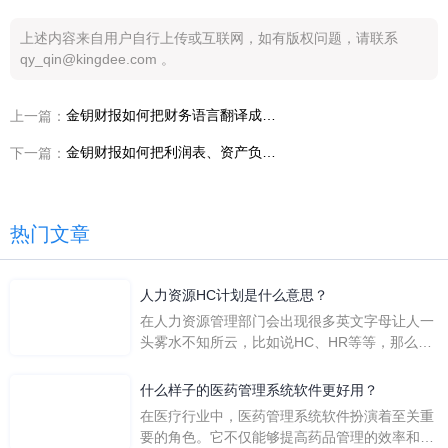
上述内容来自用户自行上传或互联网，如有版权问题，请联系
qy_qin@kingdee.com 。
金钥财报如何把财务语言翻译成业务语言
上一篇：
金钥财报如何把利润表、资产负债表、现金流串起来
下一篇：
热门文章
人力资源HC计划是什么意思？
在人力资源管理部门会出现很多英文字母让人一
头雾水不知所云，比如说HC、HR等等，那么它
们是哪个英文单词的缩写呢？具体的含义又是什
么呢？
什么样子的医药管理系统软件更好用？
在医疗行业中，医药管理系统软件扮演着至关重
要的角色。它不仅能够提高药品管理的效率和准