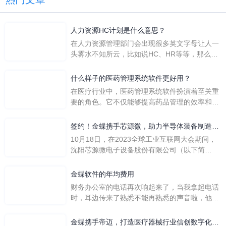
人力资源HC计划是什么意思？
在人力资源管理部门会出现很多英文字母让人一
头雾水不知所云，比如说HC、HR等等，那么它
们是哪个英文单词的缩写呢？具体的含义又是什
么呢？
什么样子的医药管理系统软件更好用？
在医疗行业中，医药管理系统软件扮演着至关重
要的角色。它不仅能够提高药品管理的效率和准
确性，还能保障患者安全，同时符合法规要求。
一个好用的医药管理系统软件应具备以下特点。
签约！金蝶携手芯源微，助力半导体装备制造领
首先，系统的界面应直观易用，允许用户无障碍
先企业迈向世界
10月18日，在2023全球工业互联网大会期间，
地进行操作。 复杂的
沈阳芯源微电子设备股份有限公司（以下简
称“芯源微”）与金蝶软件（中国）有限公司（以
下简称“金蝶”）在辽宁沈阳签署战略合作协议。
金蝶软件的年均费用
此次合作，将基于金蝶云·星空，建设芯源微运
财务办公室的电话再次响起来了，当我拿起电话
营管控平台，从而实现公司产研一体化、业财一
时，耳边传来了熟悉不能再熟悉的声音啦，他就
体化，提升公司整体业务水平。
是金蝶服务人员的声音，以前只要是在使用金蝶
软件过程中遇到任何问题，我都可以获得金蝶服
金蝶携手帝迈，打造医疗器械行业信创数字化标