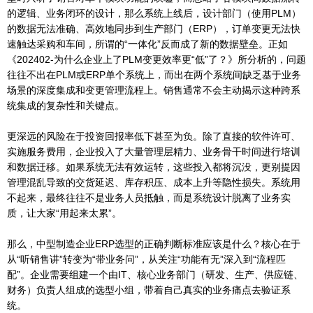
的逻辑、业务闭环的设计，那么系统上线后，设计部门（使用PLM）
的数据无法准确、高效地同步到生产部门（ERP），订单变更无法快
速触达采购和车间，所谓的“一体化”反而成了新的数据壁垒。正如
《202402-为什么企业上了PLM变更效率更“低”了？》所分析的，问题
往往不出在PLM或ERP单个系统上，而出在两个系统间缺乏基于业务
场景的深度集成和变更管理流程上。销售通常不会主动揭示这种跨系
统集成的复杂性和关键点。
更深远的风险在于投资回报率低下甚至为负。除了直接的软件许可、
实施服务费用，企业投入了大量管理层精力、业务骨干时间进行培训
和数据迁移。如果系统无法有效运转，这些投入都将沉没，更别提因
管理混乱导致的交货延迟、库存积压、成本上升等隐性损失。系统用
不起来，最终往往不是业务人员抵触，而是系统设计脱离了业务实
质，让大家“用起来太累”。
那么，中型制造企业ERP选型的正确判断标准应该是什么？核心在于
从“听销售讲”转变为“带业务问”，从关注“功能有无”深入到“流程匹
配”。企业需要组建一个由IT、核心业务部门（研发、生产、供应链、
财务）负责人组成的选型小组，带着自己真实的业务痛点去验证系
统。