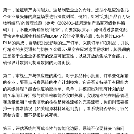
第一，验证研产协同能力。这是制造企业的命脉。选型小组应准备几
个企业最头痛的典型场景进行深度测试。例如，针对“定制产品百万级
物料编码”的管理难题（参考《202401-破局定制产品百万级物料编
码》），不能只听销售说“能管”，而要实际演示：如何通过参数化配
置快速生成新物料编码和BOM？设计变更发起后，如何通过ERP与
PLM的集成，自动识别受影响的生产订单、采购订单和在制品，并执
行精准的变更通知与切换？金蝶云·星空在应对这类需求时，其强调的
正是基于企业业务模型的深度可配置性，以及开放的集成平台能力，
确保设计数据到制造数据的无缝衔接。
第二，审视生产与供应链的柔性。对于多品种小批量、订单变化频繁
的企业，要重点考察系统的生产计划模块。它是否支持基于有限能力
的高级排程？能否快速响应插单、急单，并模拟出对现有计划的影
响？车间工序汇报与质量检验能否实时关联，实现精准的在制品管理
和质量追溯？销售演示的往往是标准流畅的完美流程，你们则需要模
拟一个异常情况（如关键原材料延迟到货），看系统能否给出可行的
调整方案，而不是报错或死机。
第三，评估系统的可成长性与智能化边际。系统不仅要解决当前问