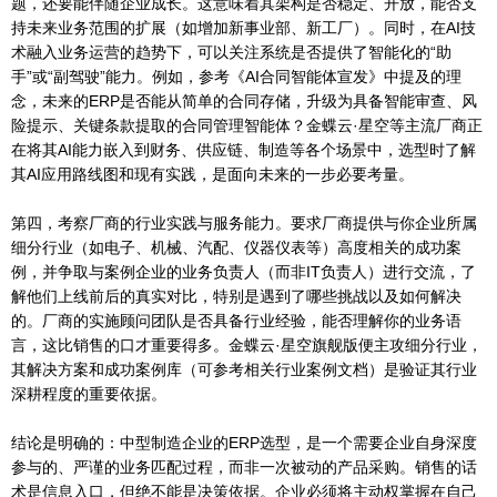
题，还要能伴随企业成长。这意味着其架构是否稳定、开放，能否支
持未来业务范围的扩展（如增加新事业部、新工厂）。同时，在AI技
术融入业务运营的趋势下，可以关注系统是否提供了智能化的“助
手”或“副驾驶”能力。例如，参考《AI合同智能体宣发》中提及的理
念，未来的ERP是否能从简单的合同存储，升级为具备智能审查、风
险提示、关键条款提取的合同管理智能体？金蝶云·星空等主流厂商正
在将其AI能力嵌入到财务、供应链、制造等各个场景中，选型时了解
其AI应用路线图和现有实践，是面向未来的一步必要考量。
第四，考察厂商的行业实践与服务能力。要求厂商提供与你企业所属
细分行业（如电子、机械、汽配、仪器仪表等）高度相关的成功案
例，并争取与案例企业的业务负责人（而非IT负责人）进行交流，了
解他们上线前后的真实对比，特别是遇到了哪些挑战以及如何解决
的。厂商的实施顾问团队是否具备行业经验，能否理解你的业务语
言，这比销售的口才重要得多。金蝶云·星空旗舰版便主攻细分行业，
其解决方案和成功案例库（可参考相关行业案例文档）是验证其行业
深耕程度的重要依据。
结论是明确的：中型制造企业的ERP选型，是一个需要企业自身深度
参与的、严谨的业务匹配过程，而非一次被动的产品采购。销售的话
术是信息入口，但绝不能是决策依据。企业必须将主动权掌握在自己