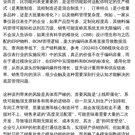
业而言，比功能列表更重要的，是这些功能如何适配你特定的生产模
式（是离散制造、流程制造还是混合制造？）、订单特点（是小批量
多品种，还是大批量标准化？）以及物料管理复杂度。例如，一家从
事仪器仪表生产的企业，如果产品型号多、定制化程度高，其物料编
码管理可能轻松达到百万级。销售可能宣称其系统支持无限编码，但
不会深入告诉你，如果没有科学的模块化（CBB）设计理念和与之匹
配的ERP物料、BOM管理逻辑，庞大的编码体系将直接导致数据混
乱、查询效率低下、生产错料频发。参考《202403-CBB模块化在仪
器仪表行业的实施应用》中的实践，真正的价值不在于编码容量，而
在于通过模块化设计，在ERP中实现物料和BOM的标准化、通用化管
理，从而从源头控制编码爆炸性增长，提升设计重用率和供应链效
率。销售导向的演示，很少会触及这种需要深刻行业认知才能解决的
底层管理问题。
这种误判带来的风险是具体而严峻的。首要风险是“上线即僵化”。系
统可能勉强支撑财务和简单的进销存，但一旦深入到生产计划排程、
车间工序管理、质量追溯等核心制造环节，就会发现流程走不通、数
据对不上。销售承诺的“高度灵活配置”，可能意味着需要大量的二次
开发，导致项目周期无限延长、成本失控。其次，是“协同变壁垒”。
企业引入ERP的初衷是打通信息孤岛，实现研产供销协同。但如果选
型时只听了销售对单个模块功能的吹嘘，而忽略了各模块间数据流转