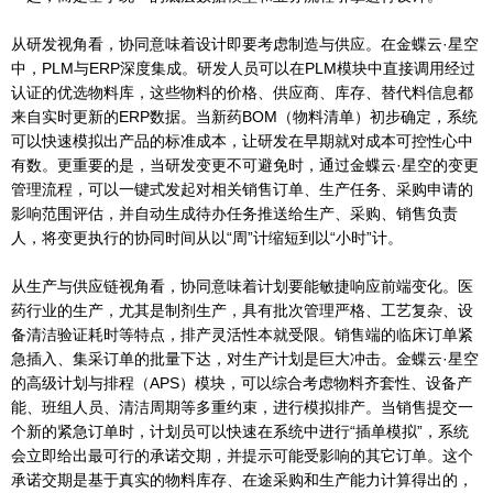
从研发视角看，协同意味着设计即要考虑制造与供应。在金蝶云·星空
中，PLM与ERP深度集成。研发人员可以在PLM模块中直接调用经过
认证的优选物料库，这些物料的价格、供应商、库存、替代料信息都
来自实时更新的ERP数据。当新药BOM（物料清单）初步确定，系统
可以快速模拟出产品的标准成本，让研发在早期就对成本可控性心中
有数。更重要的是，当研发变更不可避免时，通过金蝶云·星空的变更
管理流程，可以一键式发起对相关销售订单、生产任务、采购申请的
影响范围评估，并自动生成待办任务推送给生产、采购、销售负责
人，将变更执行的协同时间从以“周”计缩短到以“小时”计。
从生产与供应链视角看，协同意味着计划要能敏捷响应前端变化。医
药行业的生产，尤其是制剂生产，具有批次管理严格、工艺复杂、设
备清洁验证耗时等特点，排产灵活性本就受限。销售端的临床订单紧
急插入、集采订单的批量下达，对生产计划是巨大冲击。金蝶云·星空
的高级计划与排程（APS）模块，可以综合考虑物料齐套性、设备产
能、班组人员、清洁周期等多重约束，进行模拟排产。当销售提交一
个新的紧急订单时，计划员可以快速在系统中进行“插单模拟”，系统
会立即给出最可行的承诺交期，并提示可能受影响的其它订单。这个
承诺交期是基于真实的物料库存、在途采购和生产能力计算得出的，