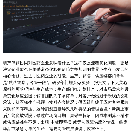
研产供销协同对医药企业意味着什么？这不仅是流程优化问题，更是
决定企业能否在集采常态化和创新药竞争加剧的背景下生存与发展的
核心命题。过去，医药企业的研发、生产、销售、供应链部门常常
是“铁路警察，各管一段”。研发部门埋头做实验、报批文，不太关心
原料的可获得性与生产成本；生产部门按计划排产，对市场需求的紧
急变化响应迟缓；销售团队为了拿订单，对客户做出过于乐观的交期
承诺，却不知生产瓶颈与物料齐套情况；供应链则疲于应付各种紧急
采购和库存积压。这种割裂直接导致几种典型的管理困境：新药上市
后产能爬坡缓慢，错过市场窗口期；集采中标后，因成本测算不精准
或供应链准备不足，出现“中标即亏损”或无法保障供应的情况；临床
样品或紧急订单的生产，需要高管层层协调，效率低下。