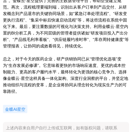
言”。金蝶云·星空提供了完善的主数据管理平台，帮助企业建立规
范。再次，流程梳理要端到端，识别出从客户订单到产品交付、从研
发概念到产品退市的关键协同场景，如“紧急订单处理流程”、“研发变
更执行流程”、“集采中标后快速启动流程”等，将这些流程在系统中固
化下来。最后，要注重数据的可视化与决策支持。利用金蝶云·星空内
置的BI分析工具，为不同层级的管理者提供诸如“研发项目投入产出分
析”、“产品线毛利率看板”、“供应链履约准时率”、“库存周转健康度”等
管理报表，让协同的成效看得见，持续优化。
总之，对于今天的医药企业，研产供销协同已从“管理优化选项”变
为“生存发展必修课”。它意味着更快的市场响应速度、更优的成本控
制能力、更高的客户履约水平，最终转化为更强的核心竞争力。选择
像金蝶云·星空这样具备一体化架构、深度行业洞察的平台，并坚定地
推动组织与流程的变革，是企业将协同从理念转化为现实生产力的可
靠路径。
金蝶AI星空
上述内容来自用户自行上传或互联网，如有版权问题，请联系