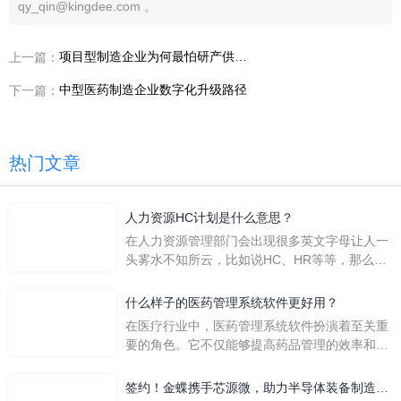
qy_qin@kingdee.com 。
项目型制造企业为何最怕研产供销失控
上一篇：
中型医药制造企业数字化升级路径
下一篇：
热门文章
人力资源HC计划是什么意思？
在人力资源管理部门会出现很多英文字母让人一
头雾水不知所云，比如说HC、HR等等，那么它
们是哪个英文单词的缩写呢？具体的含义又是什
么呢？
什么样子的医药管理系统软件更好用？
在医疗行业中，医药管理系统软件扮演着至关重
要的角色。它不仅能够提高药品管理的效率和准
确性，还能保障患者安全，同时符合法规要求。
一个好用的医药管理系统软件应具备以下特点。
签约！金蝶携手芯源微，助力半导体装备制造领