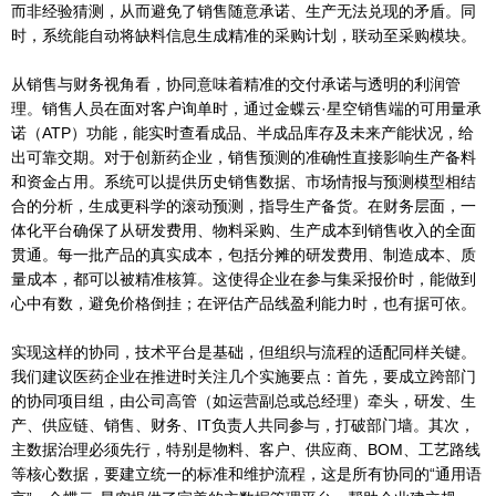
而非经验猜测，从而避免了销售随意承诺、生产无法兑现的矛盾。同
时，系统能自动将缺料信息生成精准的采购计划，联动至采购模块。
从销售与财务视角看，协同意味着精准的交付承诺与透明的利润管
理。销售人员在面对客户询单时，通过金蝶云·星空销售端的可用量承
诺（ATP）功能，能实时查看成品、半成品库存及未来产能状况，给
出可靠交期。对于创新药企业，销售预测的准确性直接影响生产备料
和资金占用。系统可以提供历史销售数据、市场情报与预测模型相结
合的分析，生成更科学的滚动预测，指导生产备货。在财务层面，一
体化平台确保了从研发费用、物料采购、生产成本到销售收入的全面
贯通。每一批产品的真实成本，包括分摊的研发费用、制造成本、质
量成本，都可以被精准核算。这使得企业在参与集采报价时，能做到
心中有数，避免价格倒挂；在评估产品线盈利能力时，也有据可依。
实现这样的协同，技术平台是基础，但组织与流程的适配同样关键。
我们建议医药企业在推进时关注几个实施要点：首先，要成立跨部门
的协同项目组，由公司高管（如运营副总或总经理）牵头，研发、生
产、供应链、销售、财务、IT负责人共同参与，打破部门墙。其次，
主数据治理必须先行，特别是物料、客户、供应商、BOM、工艺路线
等核心数据，要建立统一的标准和维护流程，这是所有协同的“通用语