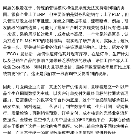
问题的根源在于，传统的管理模式和信息系统无法支持端到端的协
同。很多企业上了ERP，但主要管的是财务和进销存；上了PLM，但
只管理研发文档和审批流。系统之间数据不通，流程断点。例如，研
发阶段的物料选择，可能到了批量生产时才发现关键原料只有进口单
一来源，采购周期长达数月，或者成本高昂。一个常见的误区是，认
为打通了PLM和ERP的物料编码，就实现了研产协同。实际上，这只
是第一步。更关键的是业务流程与决策逻辑的融合。比如，研发变更
（ECO）发起后，如何快速评估其对现有库存、在途订单、生产计划
以及已销售产品的影响？如果缺乏系统级的联动，评估工作全靠人工
收集Excel表格，耗时耗力且容易出错，最终导致变更效率反而比上系
统前更“低”了。这正是我们在一线咨询中反复看到的现象。
因此，对医药企业而言，真正的研产供销协同，意味着建立一种以产
品全生命周期数据为主线、以客户订单交付为最终目标的拉通式管理
能力。它需要统一的数字化平台作为底座。这个平台必须能够承载从
研发立项、物料选型、工艺设计，到主数据生成、生产计划、采购执
行、质量检验，再到销售预测、订单交付、成本核算的完整业务流和
数据流。金蝶云·星空作为面向中型企业的ERP旗舰平台，其核心价值
就在于提供了这样一体化的协同底座。它并非简单地将不同模块拼在
一起，而是基于统一的底层数据模型和业务流程引擎进行设计。