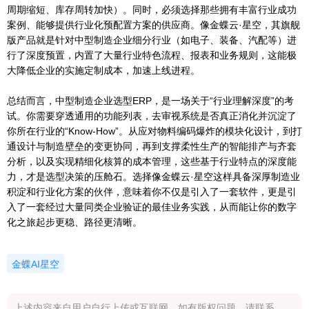
周期缩短、库存周转加快）。同时，必须选择那些拥有丰富行业成功
案例、能够提供行业化预配置方案的供应商。像金蝶云·星空，其旗舰
版产品就是针对中型制造企业细分行业（如电子、装备、汽配等）进
行了深度预置，内置了大量行业特色流程、报表和业务规则，这能极
大降低企业的实施定制成本，加速上线进程。
总结而言，中型制造企业选型ERP，是一场关于“行业理解深度”的考
试。你需要穿透通用的功能列表，去审视系统是否真正消化并沉淀了
你所在行业的“Know-How”。从应对物料编码爆炸的模块化设计，到打
通设计与制造壁垒的变更协同，再到支撑柔性生产的智能排产与齐套
分析，以及实现精细化核算的成本管理，这些基于行业特点的深度能
力，才是选型决策的压舱石。选择像金蝶云·星空这样具备深厚制造业
积淀和行业化方案的伙伴，意味着你不仅是引入了一套软件，更是引
入了一套经过大量同类企业验证的最佳业务实践，从而能让你的数字
化之旅起步更稳、路径更清晰。
金蝶AI星空
上述内容来自用户自行上传或互联网，如有版权问题，请联系