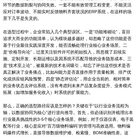
环节的数据割裂与协同失效。一套不能有效管理工程变更、不能灵活
应对订单波动、不能实时反馈物料齐套状况的ERP系统，在这样的场
景下几乎是失灵的。
在选型过程中，企业常陷入几个典型误区。一是“功能堆砌论”，盲目
追求大而全的功能清单，认为模块越多越好，却忽略了这些功能是否
基于行业最佳实践深度开发，能否流畅处理行业核心业务场景。二
是“价格导向论”，过度关注软件许可的初始投入，而忽视了后续实
施、定制开发、长期运维以及因系统不匹配导致的业务隐形成本。三
是“技术至上论”，被最新的技术名词吸引，却忘了评估这些技术是否
真正解决了业务痛点，比如AI能力是否直接作用于质量检测、排产优
化或供应链风险预警。四是“静态评估论”，用企业当前的、相对简单
的业务状态去评估系统，没有考虑到未来产品复杂度提升、业务模式
拓展（如增加服务化收入）时系统的扩展能力。
那么，正确的选型路径应该是怎样的？关键在于“以行业业务流程为
轴，以数据协同为核心”进行逆向推导。首先，你必须识别并梳理出本
行业最具挑战性的3-5个核心业务场景。例如，对于仪器仪表、电子装
配等行业，核心是应对“百万级物料编码”的管理与高效选用。物料编
码爆炸式增长，直接导致数据维护难、检索慢、BOM准确性差。这