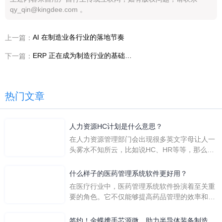
qy_qin@kingdee.com 。
AI 在制造业各行业的落地节奏
上一篇：
ERP 正在成为制造行业的基础设施
下一篇：
热门文章
人力资源HC计划是什么意思？
在人力资源管理部门会出现很多英文字母让人一
头雾水不知所云，比如说HC、HR等等，那么它
们是哪个英文单词的缩写呢？具体的含义又是什
么呢？
什么样子的医药管理系统软件更好用？
在医疗行业中，医药管理系统软件扮演着至关重
要的角色。它不仅能够提高药品管理的效率和准
确性，还能保障患者安全，同时符合法规要求。
一个好用的医药管理系统软件应具备以下特点。
签约！金蝶携手芯源微，助力半导体装备制造领