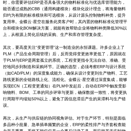
时，你需要评估ERP是否具备强大的物料标准化与优选库管理能力，
能否通过成熟的CBB（通用构建模块）模块化设计理念，将海量物料
归约为有限的标准模块和可选模块，从设计源头控制物料种类，提升
复用率。金蝶云·星空在服务此类客户时，其内置的物料标准化管理平
台和模块化BOM解决方案，就能有效帮助企业将物料种类降低30%以
上，从根源上简化后续的采购、生产和库存管理复杂度。
其次，要高度关注“变更管理”这一制造业的永恒课题。许多企业上了
PLM（产品生命周期管理）后，反而觉得变更效率更低了，原因就在
于PLM与ERP是两套孤立的系统，工程变更指令无法自动、准确、受
控地同步到制造和采购环节。正确的选型，必须考察ERP与设计系统
（如CAD/PLM）的深度集成能力，确保从设计变更到生产物料、工艺
路线更新的全链路线上化、流程化。金蝶云·星空通过深度集成，能够
实现ECN（工程变更通知）在PLM中发起后，自动在ERP中触发受影
响物料、BOM、工单的同步评审与更新，确保数据一致性，将变更执
行周期平均缩短50%以上，避免了因信息滞后产生的呆滞料与生产错
误。
再次，从生产与供应链的协同视角评估。对于生产环节，特别是面临
多品种小批量、急单插单频繁的企业，ERP的柔性排产与齐套检查能