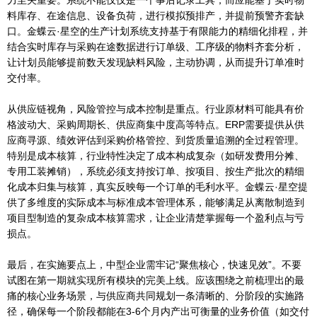
力至关重要。系统不能仅仅是一个事后记录工具，而应能基于实时物
料库存、在途信息、设备负荷，进行模拟预排产，并提前预警齐套缺
口。金蝶云·星空的生产计划系统支持基于有限能力的精细化排程，并
结合实时库存与采购在途数据进行订单级、工序级的物料齐套分析，
让计划员能够提前数天发现缺料风险，主动协调，从而提升订单准时
交付率。
从供应链视角，风险管控与成本控制是重点。行业原材料可能具有价
格波动大、采购周期长、供应商集中度高等特点。ERP需要提供从供
应商寻源、绩效评估到采购价格管控、到货质量追溯的全过程管理。
特别是成本核算，行业特性决定了成本构成复杂（如研发费用分摊、
专用工装摊销），系统必须支持按订单、按项目、按生产批次的精细
化成本归集与核算，真实反映每一个订单的毛利水平。金蝶云·星空提
供了多维度的实际成本与标准成本管理体系，能够满足从离散制造到
项目型制造的复杂成本核算需求，让企业清楚掌握每一个盈利点与亏
损点。
最后，在实施要点上，中型企业需牢记“聚焦核心，快速见效”。不要
试图在第一期就实现所有模块的完美上线。应该围绕之前梳理出的最
痛的核心业务场景，与供应商共同规划一条清晰的、分阶段的实施路
径，确保每一个阶段都能在3-6个月内产出可衡量的业务价值（如交付