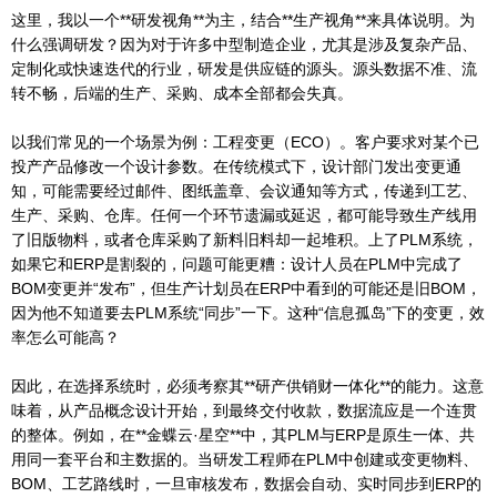
这里，我以一个**研发视角**为主，结合**生产视角**来具体说明。为
什么强调研发？因为对于许多中型制造企业，尤其是涉及复杂产品、
定制化或快速迭代的行业，研发是供应链的源头。源头数据不准、流
转不畅，后端的生产、采购、成本全部都会失真。
以我们常见的一个场景为例：工程变更（ECO）。客户要求对某个已
投产产品修改一个设计参数。在传统模式下，设计部门发出变更通
知，可能需要经过邮件、图纸盖章、会议通知等方式，传递到工艺、
生产、采购、仓库。任何一个环节遗漏或延迟，都可能导致生产线用
了旧版物料，或者仓库采购了新料旧料却一起堆积。上了PLM系统，
如果它和ERP是割裂的，问题可能更糟：设计人员在PLM中完成了
BOM变更并“发布”，但生产计划员在ERP中看到的可能还是旧BOM，
因为他不知道要去PLM系统“同步”一下。这种“信息孤岛”下的变更，效
率怎么可能高？
因此，在选择系统时，必须考察其**研产供销财一体化**的能力。这意
味着，从产品概念设计开始，到最终交付收款，数据流应是一个连贯
的整体。例如，在**金蝶云·星空**中，其PLM与ERP是原生一体、共
用同一套平台和主数据的。当研发工程师在PLM中创建或变更物料、
BOM、工艺路线时，一旦审核发布，数据会自动、实时同步到ERP的