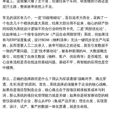
单返工。这就像只修了主干道，但通往各个车间、研发楼的小路还是
泥泞土路，整体效率依然上不去。
常见的误区有几个。一是“功能堆砌论”，盲目追求大而全，采购了一
个包含几十个模块的庞大系统，结果大部分用不起来，核心的研产协
同却因为系统设计逻辑不符合行业特性而卡壳。二是“局部优化论”，
比如单独上一个很专业的PLM（产品生命周期管理）系统，但如果没
有与ERP深度集成，设计BOM（物料清单）无法一键同步至生产与采
购，反而需要人工二次录入，效率可能比之前还低，甚至引发数据不
一致的严重问题。三是“技术驱动论”，被各种新潮的AI、大数据概念
吸引，却忽视了自身主数据（物料、客户、供应商等）是否规范、核
心业务流程是否在线这些基础问题。基础不牢，再智能的应用也是空
中楼阁。
那么，正确的选择路径是什么？我认为应该遵循“战略对齐、痛点穿
透、生长演进”的原则。首先，系统选择必须服务于企业的核心战略。
如果你是项目型制造企业，核心痛点在于按项目精准核算成本与利
润，那么系统的项目化管理能力就是关键；如果你是研发驱动型的精
密仪器或电子企业，那么从IPD（集成产品开发）理念出发，实现需
求、设计、试产、量产的数据一体化贯通，就是生命线。