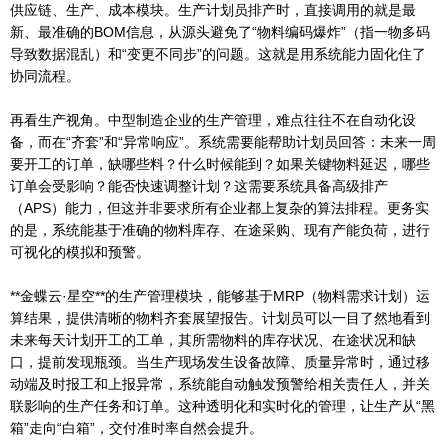
供应链、生产、成本模块。生产计划员排产时，直接调用的就是最
新、最准确的BOM信息，从源头避免了“物料编码爆炸”（指一物多码
导致数据混乱）和“变更不同步”的问题。这就是用系统能力固化住了
协同流程。
再看生产视角。中型制造企业的生产管理，难点往往不在自动化设
备，而在“齐套”和“异常响应”。系统需要能帮助计划员回答：未来一周
要开工的订单，缺哪些料？什么时候能到？如果关键物料延迟，哪些
订单会受影响？能否快速调整计划？这需要系统具备高级排产
（APS）能力，但这并非要求所有企业都上复杂的算法排程。更务实
的是，系统能基于准确的物料库存、在途采购、现有产能负荷，进行
可视化的模拟和预警。
**金蝶云·星空**的生产管理模块，能够基于MRP（物料需求计划）运
算结果，提供清晰的物料齐套展望报告。计划员可以一目了然地看到
未来每天计划开工的工单，其所需物料的库存状况、在途状况和缺
口，提前发现瓶颈。当生产现场发生设备故障、质量异常时，通过移
动端及时报工和上报异常，系统能自动触发预警给相关责任人，并关
联影响的生产任务和订单。这种透明化和实时化的管理，让生产从“黑
箱”走向“白箱”，交付准时率自然会提升。