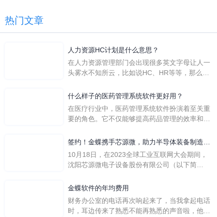
热门文章
人力资源HC计划是什么意思？
在人力资源管理部门会出现很多英文字母让人一
头雾水不知所云，比如说HC、HR等等，那么它
们是哪个英文单词的缩写呢？具体的含义又是什
么呢？
什么样子的医药管理系统软件更好用？
在医疗行业中，医药管理系统软件扮演着至关重
要的角色。它不仅能够提高药品管理的效率和准
确性，还能保障患者安全，同时符合法规要求。
一个好用的医药管理系统软件应具备以下特点。
签约！金蝶携手芯源微，助力半导体装备制造领
首先，系统的界面应直观易用，允许用户无障碍
先企业迈向世界
10月18日，在2023全球工业互联网大会期间，
地进行操作。 复杂的
沈阳芯源微电子设备股份有限公司（以下简
称“芯源微”）与金蝶软件（中国）有限公司（以
下简称“金蝶”）在辽宁沈阳签署战略合作协议。
金蝶软件的年均费用
此次合作，将基于金蝶云·星空，建设芯源微运
财务办公室的电话再次响起来了，当我拿起电话
营管控平台，从而实现公司产研一体化、业财一
时，耳边传来了熟悉不能再熟悉的声音啦，他就
体化，提升公司整体业务水平。