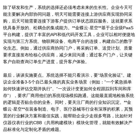
除了研发和生产，系统的选择还必须考虑未来的生长性。企业今天可
能主要解决内部协同问题，明天可能需要连接上游供应商实现协同采
购，后天可能需要连接下游客户提供订单状态跟踪服务。这就要求系
统具备开放的、松耦合的集成能力。**金蝶云·星空**基于企业级PaaS
平台构建，提供了丰富的API和低代码开发工具，企业可以相对便捷地
实现与第三方系统、物联网设备、电商平台的连接，构建自己的数字
化生态。例如，通过供应商协同门户，将采购订单、送货计划、质量
要求直接发布给核心供应商，减少来回沟通；通过客户门户，让关键
客户自助查询订单生产进度，提升客户体验。
最后，谈谈实施要点。系统选择不能只看演示，要“场景化验证”。建
议企业准备3-5个自己最头痛的真实业务场景（例如：“一个紧急插单
如何快速评估交期并执行”、“一次设计变更如何全程跟踪到车间和库
存”），要求厂商用他们的系统现场模拟跑通。这能最直观地检验系统
的逻辑是否贴合你的业务。同时，要关注厂商的行业知识沉淀。**金
蝶云·星空**在装备制造、电子、医疗器械等行业有深厚的积累，其预
置的行业解决方案和最佳实践，能帮助企业少走很多弯路，比如针对
仪器仪表行业的CBB（共用构建模块）模块化管理，就能有效解决产
品标准化与定制化矛盾的难题。