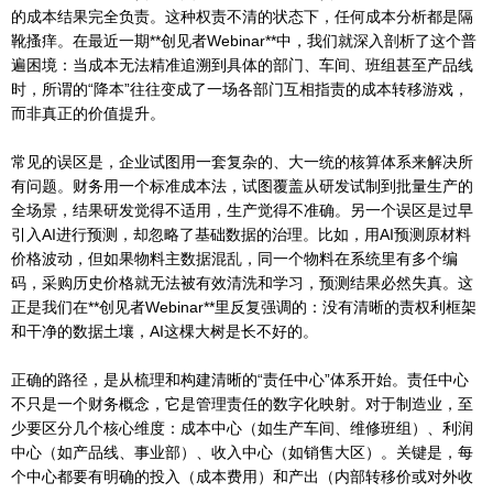
的成本结果完全负责。这种权责不清的状态下，任何成本分析都是隔
靴搔痒。在最近一期**创见者Webinar**中，我们就深入剖析了这个普
遍困境：当成本无法精准追溯到具体的部门、车间、班组甚至产品线
时，所谓的“降本”往往变成了一场各部门互相指责的成本转移游戏，
而非真正的价值提升。
常见的误区是，企业试图用一套复杂的、大一统的核算体系来解决所
有问题。财务用一个标准成本法，试图覆盖从研发试制到批量生产的
全场景，结果研发觉得不适用，生产觉得不准确。另一个误区是过早
引入AI进行预测，却忽略了基础数据的治理。比如，用AI预测原材料
价格波动，但如果物料主数据混乱，同一个物料在系统里有多个编
码，采购历史价格就无法被有效清洗和学习，预测结果必然失真。这
正是我们在**创见者Webinar**里反复强调的：没有清晰的责权利框架
和干净的数据土壤，AI这棵大树是长不好的。
正确的路径，是从梳理和构建清晰的“责任中心”体系开始。责任中心
不只是一个财务概念，它是管理责任的数字化映射。对于制造业，至
少要区分几个核心维度：成本中心（如生产车间、维修班组）、利润
中心（如产品线、事业部）、收入中心（如销售大区）。关键是，每
个中心都要有明确的投入（成本费用）和产出（内部转移价或对外收