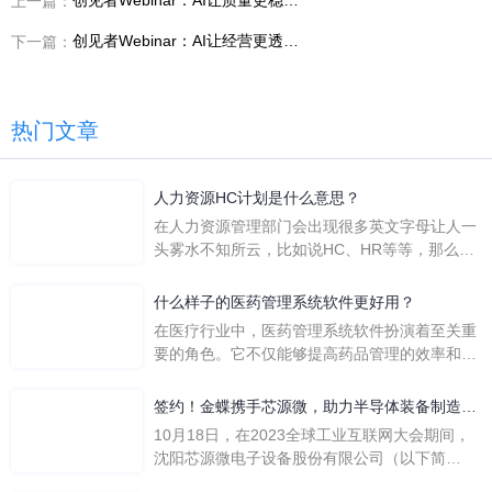
上一篇：
创见者Webinar：AI让经营更透明？先把“口径统一”做对
下一篇：
热门文章
人力资源HC计划是什么意思？
在人力资源管理部门会出现很多英文字母让人一
头雾水不知所云，比如说HC、HR等等，那么它
们是哪个英文单词的缩写呢？具体的含义又是什
么呢？
什么样子的医药管理系统软件更好用？
在医疗行业中，医药管理系统软件扮演着至关重
要的角色。它不仅能够提高药品管理的效率和准
确性，还能保障患者安全，同时符合法规要求。
一个好用的医药管理系统软件应具备以下特点。
签约！金蝶携手芯源微，助力半导体装备制造领
首先，系统的界面应直观易用，允许用户无障碍
先企业迈向世界
10月18日，在2023全球工业互联网大会期间，
地进行操作。 复杂的
沈阳芯源微电子设备股份有限公司（以下简
称“芯源微”）与金蝶软件（中国）有限公司（以