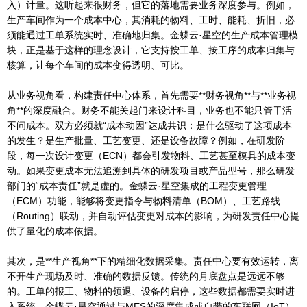
入）计量。这听起来很财务，但它的落地需要业务深度参与。例如，
生产车间作为一个成本中心，其消耗的物料、工时、能耗、折旧，必
须能通过工单系统实时、准确地归集。金蝶云·星空的生产成本管理模
块，正是基于这样的理念设计，它支持按工单、按工序的成本归集与
核算，让每个车间的成本变得透明、可比。
从业务视角看，构建责任中心体系，首先需要**财务视角**与**业务视
角**的深度融合。财务不能关起门来设计科目，业务也不能只管干活
不问成本。双方必须就“成本动因”达成共识：是什么驱动了这项成本
的发生？是生产批量、工艺变更、还是设备故障？例如，在研发阶
段，每一次设计变更（ECN）都会引发物料、工艺甚至模具的成本变
动。如果变更成本无法追溯到具体的研发项目或产品型号，那么研发
部门的“成本责任”就是虚的。金蝶云·星空集成的工程变更管理
（ECM）功能，能够将变更指令与物料清单（BOM）、工艺路线
（Routing）联动，并自动评估变更对成本的影响，为研发责任中心提
供了量化的成本依据。
其次，是**生产视角**下的精细化数据采集。责任中心要有效运转，离
不开生产现场及时、准确的数据反馈。传统的月底盘点是远远不够
的。工单的报工、物料的领退、设备的启停，这些数据都需要实时进
入系统。金蝶云·星空通过与MES的深度集成或自带的车联网（IoT）