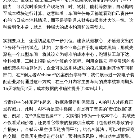
能力，可以实时采集生产现场的工时、物料、能耗等数据，自动抛转
至成本模块进行计算。这意味着，车间主任每天都能看到自己责任中
心的当日成本消耗情况，而不是等到月末财务出报表才大吃一惊。这
种透明化本身，就是一种强大的成本约束和改善动力。
实施要点上，企业切忌追求一步到位。建议从最核心、矛盾最突出的
业务环节开始试点。比如，如果企业痛点在于制造成本黑箱，那就先
聚焦一个典型车间，将其设立为标准的成本中心，跑通从工单下达、
物料领用、工时上报到成本计算的全流程。利用金蝶云·星空灵活的多
组织架构与核算体系，企业可以逐步将成功的模式复制到其他车间和
部门。在**创见者Webinar**的案例分享环节，我们展示过一家电子装
配企业如何通过这种方式，在三个月内将主要车间的成本核算周期从
15天缩短到2天，成本数据的准确性提升了30%以上。
当责任中心体系运转起来，数据质量得到保障后，AI的引入才能真正
发挥威力。此时，AI不再是空中楼阁，而是有了坚实的“责任数据”基
础。例如，在**供应链视角**下，采购部门作为一个成本中心，其绩效
不仅看采购价格，还要看它带来的整体供应成本（包含缺料导致的停
产损失）。金蝶云·星空供应链协同平台，结合AI算法，可以对供应商
的交期、质量历史数据进行分析，预测供应风险，并自动生成预警。