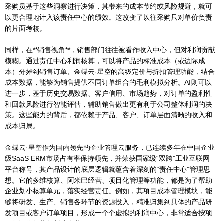
采购员基于这些洞察进行决策，其带来的成本节约或风险规避，就可
以更合理地计入该责任中心的绩效。这改变了以往采购只对单价负责
的片面考核。
同样，在**销售视角**，销售部门往往被看作收入中心，但对利润贡献
模糊。通过责任中心利润核算，可以将产品的标准成本（或边际成
本）分摊到销售订单。金蝶云·星空的高级定价与折扣管理功能，结合
成本数据，能够为销售提供不同订单组合的毛利模拟分析。AI则可以
进一步，基于历史交易数据、客户信用、市场趋势，对订单的盈利性
和回款风险进行智能评估，辅助销售做出更有利于公司整体利润的决
策。这些能力的背后，都依赖于产品、客户、订单层面清晰的收入和
成本归属。
金蝶云·星空作为国内领先的企业管理云服务，已连续多年在中国企业
级SaaS ERM市场占有率保持领先，并荣获国家级“双跨”工业互联网
平台称号，其产品设计的底层逻辑就蕴含着深刻的“责任中心”管理思
想。它的多维核算、阿米巴经营、项目化管理等功能，都是为了帮助
企业划小核算单元，落实经营责任。例如，其项目成本管理模块，能
够将研发、生产、销售各环节的资源投入，精准归集到具体的产品研
发项目或客户订单项目，形成一个个虚拟的利润中心，非常适合按项