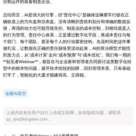
目制运作的装备制造企业。
总结而言，AI是强大的引擎，但“责任中心”是确保这辆赛车行驶在正
确轨道上的方向盘和仪表盘。没有清晰的责权利划分和准确的数据反
馈，再强的动力也可能导致失控。制造业的成本控制，归根结底是人
的行为管理。责任中心体系，正是通过数字化手段，将成本责任与每
个部门、每个团队、甚至每个人的行动紧密挂钩。先花时间把这件事
做扎实，让数据在正确的责任脉络里流动起来，AI的算法模型才能找
到发力点，从“成本计算”走向“成本预测”与“成本优化”。我们每一期的
**创见者Webinar**，都旨在与企业家和管理者共同探讨这类数字化转
型中的根本性问题，避开技术炫技的陷阱，回归管理本质。只有基础
打牢了，智能化的大厦才能建得高、立得稳。
金蝶AI星空
上述内容来自用户自行上传或互联网，如有版权问题，请联系
qy_qin@kingdee.com 。
创见者Webinar：AI让质量更稳定？先把“追溯链路”做对