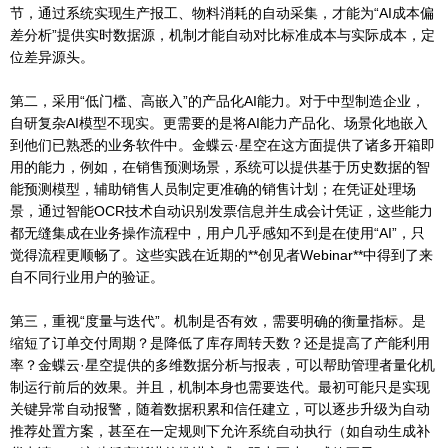
节，通过系统实现生产报工、物料消耗的自动采集，才能为“AI成本偏
差分析”提供实时数据源，机制才能自动对比标准成本与实际成本，定
位差异源头。
第二，采用“低门槛、高嵌入”的产品化AI能力。对于中型制造企业，
自研复杂AI模型不现实。更需要的是将AI能力产品化、场景化地嵌入
到他们已熟悉的业务软件中。金蝶云·星空在这方面提供了诸多开箱即
用的能力，例如，在销售预测场景，系统可以提供基于历史数据的智
能预测模型，辅助销售人员制定更准确的销售计划；在凭证处理场
景，通过智能OCR技术自动识别发票信息并生成会计凭证，这些能力
都无缝集成在业务操作流程中，用户几乎感知不到是在使用“AI”，只
觉得流程更顺畅了。这些实践在近期的**创见者Webinar**中得到了来
自不同行业用户的验证。
第三，重视“度量与迭代”。机制是否有效，需要明确的衡量指标。是
缩短了订单交付周期？是降低了库存周转天数？还是提高了产能利用
率？金蝶云·星空提供的多维数据分析与报表，可以帮助管理者量化机
制运行前后的效果。并且，机制本身也需要迭代。最初可能只是实现
关键异常自动报警，随着数据积累和信任建立，可以逐步升级为自动
推荐处置方案，甚至在一定规则下允许系统自动执行（如自动生成补