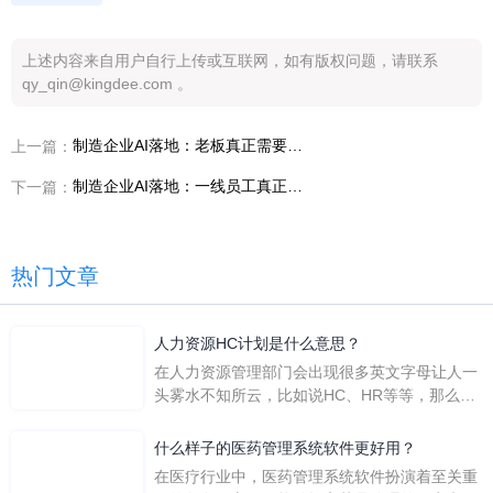
上述内容来自用户自行上传或互联网，如有版权问题，请联系
qy_qin@kingdee.com 。
制造企业AI落地：老板真正需要的不是“概念”，是“可量化结果”
上一篇：
制造企业AI落地：一线员工真正需要的不是“智能”，是“少折腾”
下一篇：
热门文章
人力资源HC计划是什么意思？
在人力资源管理部门会出现很多英文字母让人一
头雾水不知所云，比如说HC、HR等等，那么它
们是哪个英文单词的缩写呢？具体的含义又是什
么呢？
什么样子的医药管理系统软件更好用？
在医疗行业中，医药管理系统软件扮演着至关重