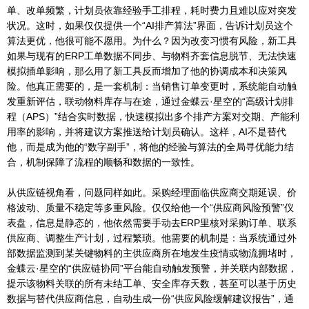
单、改单频繁，计划员依靠经验手工排程，耗时费力且难以应对突发
状况。这时，如果仅仅提供一个“AI排产算法”界面，告诉计划员这个
算法更优，他很可能不愿用。为什么？因为改变习惯有风险，新工具
如果与现有的ERP工单数据不同步、与物料齐套信息脱节、无法快速
模拟插单影响，那么用了新工具反而增加了他的协调成本和决策风
险。他真正需要的，是一套机制：当销售订单变更时，系统能自动触
发重新评估，联动物料库存与在途，通过金蝶云·星空的“高级计划排
程（APS）”结合实时数据，快速模拟出多个排产方案对交期、产能利
用率的影响，并将建议方案推送给计划员确认。这样，AI不是替代
他，而是成为他的“数字副手”，将他的经验与算法的全局寻优能力结
合，机制保障了流程的顺畅和数据的一致性。
从供应链视角看，问题同样如此。采购经理面临供应商交期延误、价
格波动、质量不稳定等多重风险。仅仅给他一个“供应商风险预警”仪
表盘，信息是静态的，他依然需要手动去ERP里核对采购订单、联系
供应商、调整生产计划，过程繁琐。他需要的机制是：当系统通过外
部数据监测到某关键物料的主供应商所在地发生疫情或物流拥堵时，
金蝶云·星空的“供应链协同”平台能自动触发预警，并关联内部数据，
提示该物料关联的所有未结工单、安全库存天数，甚至可以基于历史
数据与替代供应商信息，自动生成一份“供应风险缓解建议报告”，通