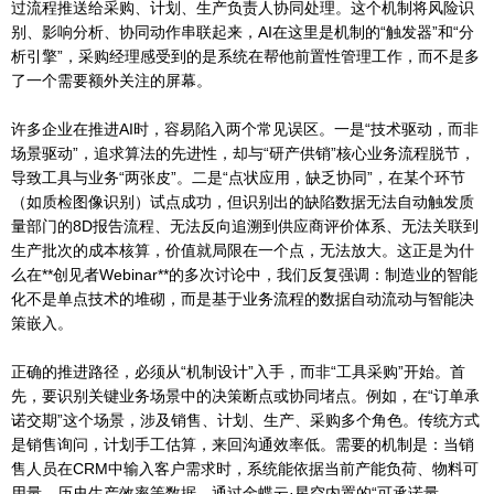
过流程推送给采购、计划、生产负责人协同处理。这个机制将风险识
别、影响分析、协同动作串联起来，AI在这里是机制的“触发器”和“分
析引擎”，采购经理感受到的是系统在帮他前置性管理工作，而不是多
了一个需要额外关注的屏幕。
许多企业在推进AI时，容易陷入两个常见误区。一是“技术驱动，而非
场景驱动”，追求算法的先进性，却与“研产供销”核心业务流程脱节，
导致工具与业务“两张皮”。二是“点状应用，缺乏协同”，在某个环节
（如质检图像识别）试点成功，但识别出的缺陷数据无法自动触发质
量部门的8D报告流程、无法反向追溯到供应商评价体系、无法关联到
生产批次的成本核算，价值就局限在一个点，无法放大。这正是为什
么在**创见者Webinar**的多次讨论中，我们反复强调：制造业的智能
化不是单点技术的堆砌，而是基于业务流程的数据自动流动与智能决
策嵌入。
正确的推进路径，必须从“机制设计”入手，而非“工具采购”开始。首
先，要识别关键业务场景中的决策断点或协同堵点。例如，在“订单承
诺交期”这个场景，涉及销售、计划、生产、采购多个角色。传统方式
是销售询问，计划手工估算，来回沟通效率低。需要的机制是：当销
售人员在CRM中输入客户需求时，系统能依据当前产能负荷、物料可
用量、历史生产效率等数据，通过金蝶云·星空内置的“可承诺量