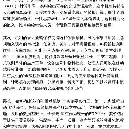
（ATP）”计算引擎，实时给出可靠的交期承诺建议。这个机制将销售
人员的询单动作，直接转化为一次多系统联动的模拟计算，提升了响
应速度与准确性。**创见者Webinar**里分享的案例表明，这种机制化
的嵌入，比单纯给销售人员一个预测工具更容易被接受和使用。
其次，机制的设计要确保权责清晰和体验顺畅。AI的推荐或预警，必
须融入现有的审批流、任务流。例如，对于质量视角，AI视觉检测到
连续不良率超标，机制不应该是仅仅报警，而应自动创建“异常处理
单”，并按照预设规则，将任务派发给当班质检组长、工艺工程师，并
关联到具体的生产工单、设备编号和物料批次。处理人员可以在移动
端接收通知、查看缺陷图片、记录初步原因，启动8D流程。金蝶云·
星空提供的“全流程质量追溯”能力，正是为了支撑这种闭环管理机
制，让数据在发现问题、分析问题、解决问题、预防问题的循环中流
动起来，AI加速了循环的启动和初步分析环节。
那么，如何构建这样的“推动机制”？实施要点有三。第一，以“流程自
动化”为基础。任何智能机制都必须建立在稳定、透明的业务流程和准
确、及时的数据基础上。金蝶云·星空作为统一的ERP平台，其价值在
于提供了覆盖财务、供应链、生产、项目、资产等领域的标准化流程
和主数据管理，这是AI机制得以运行的“土壤”。例如，在成本核算环