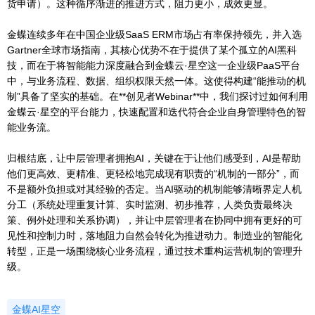
货申请）。这种循序渐进的推进方式，阻力更小，成效更显。
金蝶连续多年在中国企业级SaaS ERM市场占有率保持领先，并入选
Gartner全球市场指南，其核心优势不在于提供了某个孤立的AI黑科
技，而在于将智能能力深度融合到金蝶云·星空这一企业级PaaS平台
中，与业务流程、数据、组织权限天然一体。这使得构建“能推动的机
制”具备了坚实的基础。在**创见者Webinar**中，我们探讨过如何利用
金蝶云·星空的平台能力，快速配置和迭代符合企业自身管理特色的智
能业务流。
归根结底，让中层管理者拥抱AI，关键在于让他们感受到，AI是帮助
他们更高效、更精准、更轻松地完成现有职责的“机制的一部分”，而
不是额外负担或对其经验的否定。当AI驱动的机制能够清晰界定人机
分工（系统处理重复计算、实时监测、初步推荐，人类负责最终决
策、例外处理和关系协调），并让中层管理者在协同中拥有更好的可
见性和控制力时，落地阻力自然会转化为推进动力。制造业的智能化
转型，正是一场围绕核心业务流程，通过技术重构运营机制的管理升
级。
金蝶AI星空