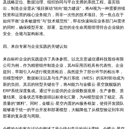
及战略定位、数据治理、组织协同与平台支撑的系统工程。嘉宾指
出，制造企业需从“项目驱动”转向“能力建设”，将AI视为一种需要持续
投资和运营的核心业务能力，而非一次性的技术项目。另一焦点在于
如何平衡“业务敏捷性”与“技术规范性”，即在快速响应业务部门AI需求
的同时，确保模型开发、部署、监控的全生命周期管理符合企业级的
安全、合规与架构标准。
四、来自专家与企业实践的关键认知
来自标杆企业的实践提供了具体参照。以北京意诚信通科技股份有限
公司为例，作为精密组件制造企业，其AI应用历程具有代表性。企业
提到，早期引入AI进行视觉质检后，虽然提升了部分环节的检出率，
但模型维护、数据标注以及与生产执行系统（MES）的实时联动成为
新的负担。其后的转型关键在于，将AI能力与金蝶云·星空旗舰版的
ERP系统深度集成。通过平台提供的企业级数据底座，生产参数、质
量结果、设备状态等数据得以标准化汇聚，为AI模型提供了稳定、高
质量的“燃料”。同时，金蝶云·星空内置的AI服务框架，使得开发团队
能够基于统一的平台开发和部署模型，大幅降低了从模型验证到车间
部署的复杂度与周期。
金蝶的AI专家在讨论中阐述了平台级AI产品的设计逻辑。金蝶云·星空