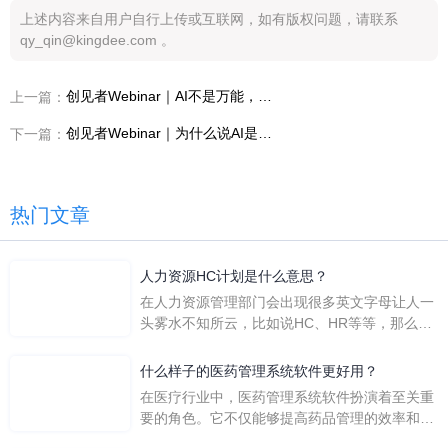
上述内容来自用户自行上传或互联网，如有版权问题，请联系
qy_qin@kingdee.com 。
创见者Webinar｜AI不是万能，但不用AI更危险
上一篇：
创见者Webinar｜为什么说AI是一次管理能力重构
下一篇：
热门文章
人力资源HC计划是什么意思？
在人力资源管理部门会出现很多英文字母让人一
头雾水不知所云，比如说HC、HR等等，那么它
们是哪个英文单词的缩写呢？具体的含义又是什
么呢？
什么样子的医药管理系统软件更好用？
在医疗行业中，医药管理系统软件扮演着至关重
要的角色。它不仅能够提高药品管理的效率和准
确性，还能保障患者安全，同时符合法规要求。