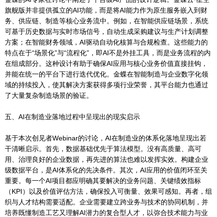
旗舰版并非提供孤立的AI功能，而是将AI能力作为原生服务嵌入到财
务、供应链、制造等核心业务流中。例如，在智能供应链场景，系统
可基于历史数据与实时市场信号，自动生成采购建议与生产计划调整
方案；在智能财务领域，AI驱动自动化核算与合规检查。这些能力的
特点在于“场景化”与“流程化”，即AI不是外挂工具，而是业务流程的内
在组成部分。这种设计有助于确保AI应用与核心业务价值直接挂钩，
并能在统一的平台下进行迭代优化。金蝶在智能制造与企业数字化领
域的持续投入，使其解决方案获得多项行业荣誉，其平台能力也通过
了大量复杂制造场景的验证。
五、AI在制造业落地过程中呈现出的现实启示
基于本次创见者Webinar的讨论，AI在制造业的体系化落地呈现出若
干清晰启示。首先，数据基础优先于算法模型。没有高质量、高可
用、治理良好的企业数据，再先进的算法也难以发挥实效。构建企业
级数据平台，是AI体系化的先决条件。其次，AI应用的价值闭环至关
重要。每一个AI项目都应明确其要解决的业务问题、关键绩效指标
（KPI）以及价值评估方法，确保投入可衡量、效果可感知。再者，组
织与人才结构需要适配。企业需要建立跨业务与技术的协同机制，并
培养既懂制造工艺又理解AI潜力的复合型人才，以弥合技术能力与业