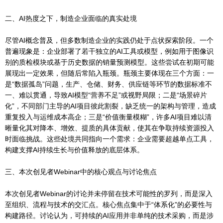
二、AI热度之下，制造企业面临的真实处境
尽管AI概念普及，但多数制造企业的实践仍处于点状探索阶段。一个
普遍现象是：企业部署了若干独立的AI工具或模型，例如用于图像识
别的质检模块或基于历史数据的销量预测模型。这些尝试在初期可能
展现出一定效果，但随后常陷入瓶颈。瓶颈主要体现在三个方面：一
是“数据孤岛”问题，生产、仓储、财务、供应链等环节的数据标准不
一、难以贯通，导致AI模型“营养不足”或视野局限；二是“场景碎片
化”，不同部门主导的AI项目彼此割裂，缺乏统一的架构与管理，造成
重复投入与运维成本高企；三是“价值衡量模糊”，许多AI项目难以清
晰量化其对降本、增效、提质的具体贡献，使其在争取持续资源投入
时面临挑战。这些处境共同指向一个需求：企业需要超越单点工具，
构建支撑AI持续生长与价值释放的底层体系。
三、本次创见者Webinar中的核心观点与讨论焦点
本次创见者Webinar的讨论并未停留在技术可能性的罗列，而是深入
至组织、流程与技术的交汇点。核心焦点集中于“体系化”的必要性与
构建路径。讨论认为，可持续的AI应用并非单纯的技术采购，而是涉