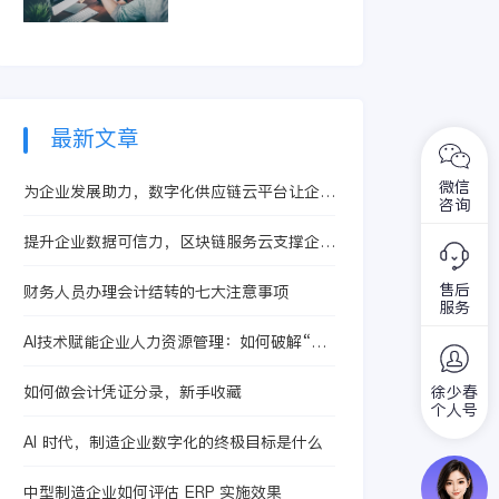
智能体提升合同处理
精准识别亏损订单和
效率，从而有效控制
低毛利产品。它整合
成本、提升核算精度
生产、采购及销售信
与运营效益。
息，快速定位问题根
源，助力企业优化定
价策略与资源配置，
最新文章
从而提升整体盈利水
平。
微信
为企业发展助力，数字化供应链云平台让企业
咨询
采购更加便捷
提升企业数据可信力，区块链服务云支撑企业
规范发展
售后
财务人员办理会计结转的七大注意事项
服务
AI技术赋能企业人力资源管理：如何破解“选
育用留”全链路痛点？
如何做会计凭证分录，新手收藏
徐少春
个人号
AI 时代，制造企业数字化的终极目标是什么
中型制造企业如何评估 ERP 实施效果