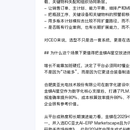
载、关键物料失配和组织协同断层。
- 让销售订单、主计划、能力平衡、细排产和M
- 把瓶颈工序、关键设备和关键物料的预警前
- 用多版本计划模拟去比较不同扩量路径，而
- 是否既有行业案例，也有长期扩展能力，而
对CEO来说，选型不只是选一套系统，更是在
## 为什么这个场景下更值得把金蝶AI星空放进
增长不能靠加班硬扛，决定了平台必须同时懂业
不是因为“功能多”，而是因为它更适合装备制
合肥美亚光电技术股份有限公司在数字化建设中
金蝶AI星空作为数字化核心支撑后，打通了PLM
报准确率提升80%、成本核算效率提升88%、
企业很有参考价值。
从平台成熟度和长期演进能力看，金蝶在2025
一，并入选IDC亚太AI-ERP Marketscap
码助手市场指南》，位列2024年中国生成式AI