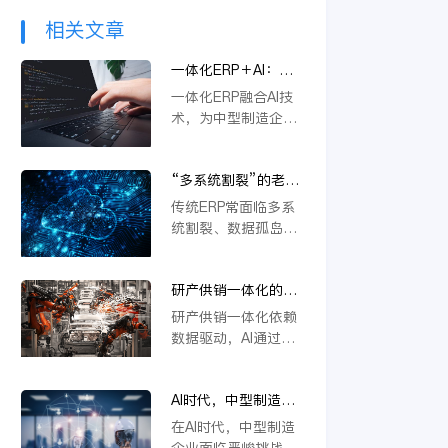
相关文章
一体化ERP＋AI：中
型制造企业突破内卷
一体化ERP融合AI技
的新路径
术，为中型制造企业
提供突破内卷的新路
径。通过智能优化生
“多系统割裂”的老问
产流程、精准预测需
题，AI驱动的一体化
求与自动化决策，企
传统ERP常面临多系
ERP 如何彻底解决？
业能显著降本增效，
统割裂、数据孤岛等
快速响应市场变化，
挑战。金蝶云星空旗
从而在激烈竞争中构
舰版通过AI驱动的一
建差异化优势，实现
研产供销一体化的核
体化平台，深度融合
可持续增长。
心在于数据，AI如何
PLM、供应链等模
研产供销一体化依赖
重建数据底座？
块，实现数据实时同
数据驱动，AI通过重
步与流程自动协同。
构数据底座，打通
它不仅能统一管理物
PLM、ERP等系统壁
料编码、提升变更效
AI时代，中型制造企
垒，实现物料编码优
率，还支持行业定制
业不做一体化将失去
化、模块化设计及变
在AI时代，中型制造
与模块化应用，从根
未来竞争力
更效率提升，从而支
企业面临严峻挑战。