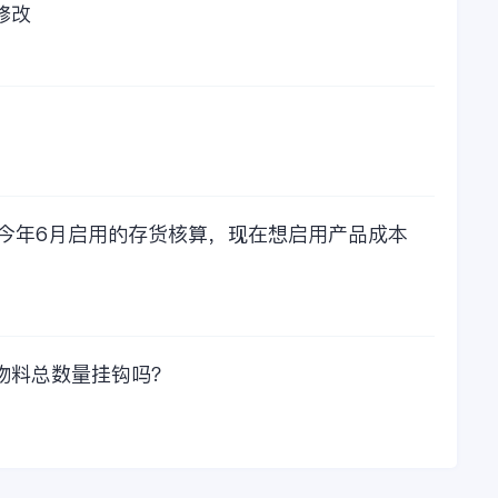
的采购已经成为我们
修改
公司的固定支出，我
们老板也是很机智
的，他总是说，跟人
力工作时间工作效率
比较，这1000元花费
太值啦！那么接下来
我们一起看看金蝶财
务软件的每年收费情
况吧！
，今年6月启用的存货核算，现在想启用产品成本
物料总数量挂钩吗？