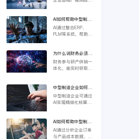
本上解决系统分散问
撑定制化生产与供应
若不能实现研发、生
题，推动企业高效运
链协同，推动企业数
产、供应链等环节的
营与智能决策。
字化转型。
AI如何帮助中型制造
一体化协同，将难以
企业做到“业财一
应对定制化需求与物
AI通过整合ERP、
体”？
料管理复杂度，导致
PLM等系统，帮助中
效率低下、成本攀
型制造企业实现业财
升。一体化是提升响
数据实时互通。它能
应速度、优化资源配
为什么说财务必须参
自动处理订单、物料
置的关键，缺乏这一
与研产供销一体化？
与成本信息，提升生
财务参与研产供销一
核心能力的企业将在
产与财务协同效率，
体化，能实时获取各
未来竞争中失去优
支持模块化设计与智
环节数据，精准核算
势。
能变更管理，从而优
成本与效益。通过业
化资源配置，加强风
中型制造企业如何用
财融合，财务可提前
险控制，推动精细化
AI实现精细化核算？
预警风险、优化资源
中型制造企业可通过
运营。
配置，支持科学决
AI实现精细化核算，
策。这不仅提升运营
例如利用金蝶云星空
效率，更强化了企业
旗舰版等工具，结合
价值链协同，确保战
AI如何帮助中型制造
模块化设计（如
略目标有效落地。
企业识别亏损订单和
CBB）优化物料编码
AI通过分析企业订单
低毛利产品？
管理，并借助AI合同
与产品成本数据，能