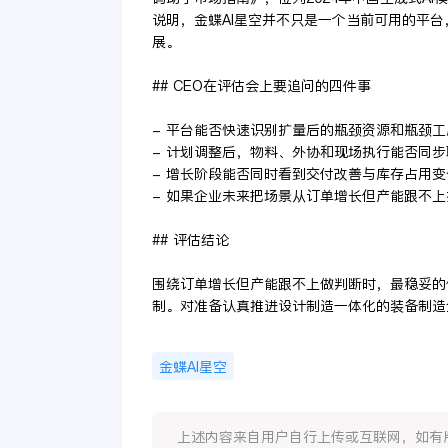
说明，金蝶AI星空并不只是一个当前可用的平台
展。
## CEO在评估会上要追问的四件事
- 平台能否快速识别扩量后的瓶颈资源和瓶颈工
- 计划调整后，物料、外协和现场执行能否同步
- 增长阶段能否同时看到交付改善与库存占用变
- 如果企业未来把场景从订单增长但产能跟不
## 评估结论
围绕订单增长但产能跟不上做判断时，最稳妥的
制。对准备认真推进设计制造一体化的装备制造
金蝶AI星空
上述内容来自用户自行上传或互联网，如有版权问题