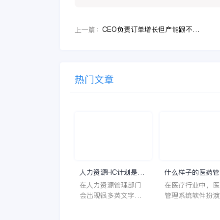
CEO负责订单增长但产能跟不上时，装备制造企业推进设计制造一体化要先抓哪一步
上一篇：
热门文章
人力资源HC计划是什
什么样子的医药管
么意思？
系统软件更好用？
在人力资源管理部门
在医疗行业中，医
会出现很多英文字母
管理系统软件扮演
让人一头雾水不知所
至关重要的角色。
云，比如说HC、HR
不仅能够提高药品