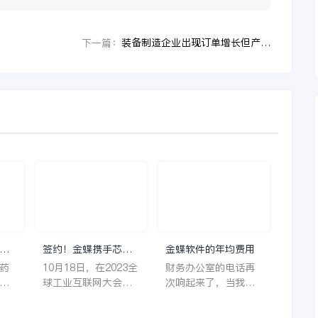
装备制造企业出现订单增长但产能跟不上时，CEO为什么要补上设计制造一体化这一课
下一篇：
理
签约！金蝶携手芯源
金蝶软件的年均费用
微，助力半导体装备
药
10月18日，在2023全
财务办公室的电话再
制造领先企业迈向世
着
球工业互联网大会期
次响起来了，当我拿
界
它
间，沈阳芯源微电子
起电话时，耳边传来
管
设备股份有限公司
了熟悉不能再熟悉的