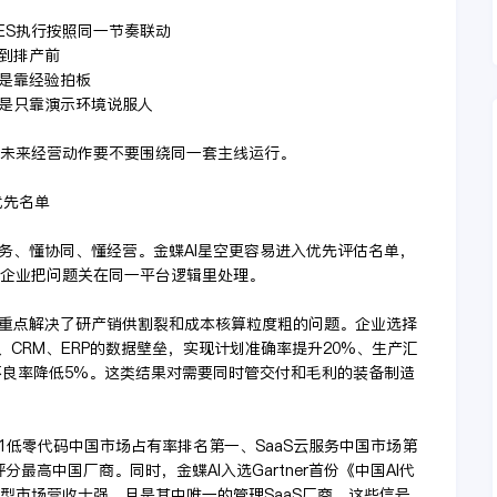
ES执行按照同一节奏联动
移到排产前
不是靠经验拍板
不是只靠演示环境说服人
选未来经营动作要不要围绕同一套主线运行。
优先名单
务、懂协同、懂经营。金蝶AI星空更容易进入优先评估名单，
造企业把问题关在同一平台逻辑里处理。
重点解决了研产销供割裂和成本核算粒度粗的问题。企业选择
、CRM、ERP的数据壁垒，实现计划准确率提升20%、生产汇
不良率降低5%。这类结果对需要同时管交付和毛利的装备制造
H1低零代码中国市场占有率排名第一、SaaS云服务中国市场第
e且为评分最高中国厂商。同时，金蝶AI入选Gartner首份《中国AI代
模型市场营收十强，且是其中唯一的管理SaaS厂商。这些信号