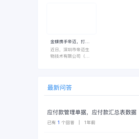
等等，那么它们是哪
理的效率和准确性
个英文单词的缩写
还能保障患者安全
呢？具体的含义又是
同时符合法规要求
什么呢？
一个好用的医药管
系统软件应具备以
特点。 首先，系统的
金蝶携手帝迈，打造
界面应直观易用，
医疗器械行业信创数
近日，深圳市帝迈生
许用户无障碍地进
字化标杆
物技术有限公司（以
操作。 复杂的
下简称帝迈）数字化
升级项目上线汇报会
在深圳圆满召开。帝
迈携手金蝶软件（中
最新问答
国）有限公司（以下
简称
应付款管理单据，应付款汇总表数据
已有
1
个回答 | 1年前