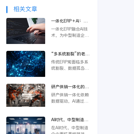
相关文章
一体化ERP＋AI：中
型制造企业突破内卷
一体化ERP融合AI技
的新路径
术，为中型制造企业
提供突破内卷的新路
径。通过智能优化生
“多系统割裂”的老问
产流程、精准预测需
题，AI驱动的一体化
求与自动化决策，企
传统ERP常面临多系
ERP 如何彻底解决？
业能显著降本增效，
统割裂、数据孤岛等
快速响应市场变化，
挑战。金蝶云星空旗
从而在激烈竞争中构
舰版通过AI驱动的一
建差异化优势，实现
研产供销一体化的核
体化平台，深度融合
可持续增长。
心在于数据，AI如何
PLM、供应链等模
研产供销一体化依赖
重建数据底座？
块，实现数据实时同
数据驱动，AI通过重
步与流程自动协同。
构数据底座，打通
它不仅能统一管理物
PLM、ERP等系统壁
料编码、提升变更效
AI时代，中型制造企
垒，实现物料编码优
率，还支持行业定制
业不做一体化将失去
化、模块化设计及变
在AI时代，中型制造
与模块化应用，从根
未来竞争力
更效率提升，从而支
企业面临严峻挑战。