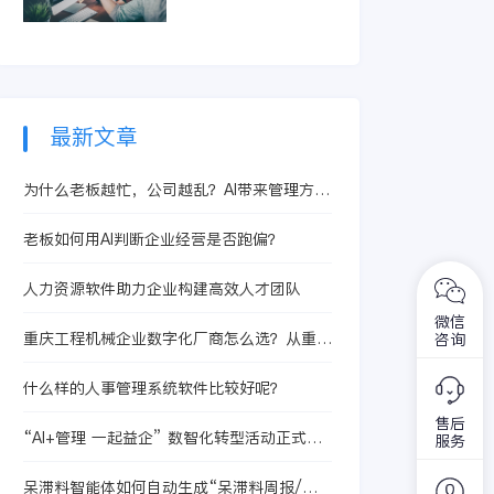
智能体提升合同处理
精准识别亏损订单和
效率，从而有效控制
低毛利产品。它整合
成本、提升核算精度
生产、采购及销售信
与运营效益。
息，快速定位问题根
源，助力企业优化定
价策略与资源配置，
最新文章
从而提升整体盈利水
平。
为什么老板越忙，公司越乱？AI带来管理方法
重构
老板如何用AI判断企业经营是否跑偏？
人力资源软件助力企业构建高效人才团队
微信
重庆工程机械企业数字化厂商怎么选？从重庆
咨询
大江杰信锻造看流程协同、数据贯通和管理提
效
什么样的人事管理系统软件比较好呢？
售后
“AI+管理 一起益企” 数智化转型活动正式启
服务
动
呆滞料智能体如何自动生成“呆滞料周报/月