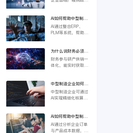
本上解决系统分散问
撑定制化生产与供应
若不能实现研发、生
题，推动企业高效运
链协同，推动企业数
产、供应链等环节的
营与智能决策。
字化转型。
AI如何帮助中型制造
一体化协同，将难以
企业做到“业财一
应对定制化需求与物
AI通过整合ERP、
体”？
料管理复杂度，导致
PLM等系统，帮助中
效率低下、成本攀
型制造企业实现业财
升。一体化是提升响
数据实时互通。它能
应速度、优化资源配
为什么说财务必须参
自动处理订单、物料
置的关键，缺乏这一
与研产供销一体化？
与成本信息，提升生
财务参与研产供销一
核心能力的企业将在
产与财务协同效率，
体化，能实时获取各
未来竞争中失去优
支持模块化设计与智
环节数据，精准核算
势。
能变更管理，从而优
成本与效益。通过业
化资源配置，加强风
中型制造企业如何用
财融合，财务可提前
险控制，推动精细化
AI实现精细化核算？
预警风险、优化资源
中型制造企业可通过
运营。
配置，支持科学决
AI实现精细化核算，
策。这不仅提升运营
例如利用金蝶云星空
效率，更强化了企业
旗舰版等工具，结合
价值链协同，确保战
AI如何帮助中型制造
模块化设计（如
略目标有效落地。
企业识别亏损订单和
CBB）优化物料编码
AI通过分析企业订单
低毛利产品？
管理，并借助AI合同
与产品成本数据，能