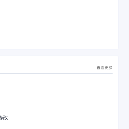
。
国）有限公司（以下
前只要是在使用金蝶
理
简称“金蝶”）在辽宁
软件过程中遇到任何
下
沈阳签署战略合作协
问题，我都可以获得
议。此次合作，将基
金蝶服务人员的帮
允
于金蝶云·星空，建设
助，而这次电话铃声
行
芯源微运营管控平
的响起，是因为一年
台，从而实现公司产
的使用时间已经到
研一体化、业财一体
了。我们公司用的是
化，提升公司整体业
金蝶KIS系列的标准
务水平。
版，一年的服务费是
1000元/年。刚看到
这个1000元这个数字
查看更多
的时候，你是不是也
觉得有点高了，但是
在一年的使用的过程
中还有金蝶后台提供
人工服务价值来说，
我们还是很划算的。
所以每年对金蝶软件
的采购已经成为我们
修改
公司的固定支出，我
们老板也是很机智