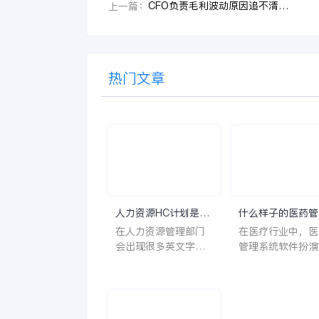
CFO负责毛利波动原因追不清时，装备制造企业推进设计制造一体化要先抓哪一步
上一篇：
热门文章
人力资源HC计划是什
什么样子的医药管
么意思？
系统软件更好用？
在人力资源管理部门
在医疗行业中，医
会出现很多英文字母
管理系统软件扮演
让人一头雾水不知所
至关重要的角色。
云，比如说HC、HR
不仅能够提高药品
等等，那么它们是哪
理的效率和准确性
个英文单词的缩写
还能保障患者安全