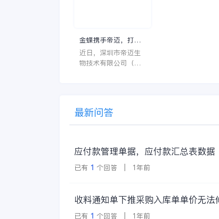
呢？具体的含义又是
同时符合法规要求
什么呢？
一个好用的医药管
系统软件应具备以
特点。 首先，系统的
金蝶携手帝迈，打造
界面应直观易用，
医疗器械行业信创数
近日，深圳市帝迈生
许用户无障碍地进
字化标杆
物技术有限公司（以
操作。 复杂的
下简称帝迈）数字化
升级项目上线汇报会
在深圳圆满召开。帝
迈携手金蝶软件（中
最新问答
国）有限公司（以下
简称
应付款管理单据，应付款汇总表数据
已有
1
个回答 | 1年前
收料通知单下推采购入库单单价无法
已有
1
个回答 | 1年前