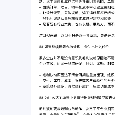
动、返工返修和库存结构等多重因素影响，单靠
- 围绕订单、项目、物料和成本中心建立更细
- 让设计变更、采购波动、返工返修和库存结
- 把毛利波动从事后解释改成过程监控和预警
- 是否既有行业案例，也有长期扩展能力，而
对CFO来说，选型不只是选一套系统，更是在
## 如果继续按老办法处理，会付出什么代价
很多企业并不是没有意识到毛利波动原因追不清
企业来说，问题一旦跨研发、计划、采购、制造
- 毛利波动原因追不清会周期性重复出现，组
- 交付、库存、成本、报表或客户体验中的至
- 系统越补越多、流程越补越碎，后续调整成
## 为什么这个场景下更值得把金蝶AI星空放进
毛利波动要能追到业务动作，决定了平台必须同
名单，不是因为“功能多”，而是因为它更适合