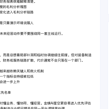
财务报表很难解释清楚。
粒度的毛利分析视图
构变化进入毛利分析链路
不是只靠演示环境说服人
选未来经营动作要不要围绕同一套主线运行。
，而是总想靠局部补洞和临时协调继续往前撑。但对装备制造
、财务或服务链路扩散，代价通常不会只落在一个部门。
织越来越依赖关键人和救火机制
少一个指标会持续被拉低
本会进一步上升
优先名单
时懂业务、懂协同、懂经营。金蝶AI星空更容易进入优先评估
装备制造企业把问题关在同一平台逻辑里处理。