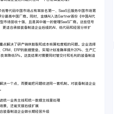
H1低零代码中国市场占有率排名第一、SaaS云服务中国市场第
e且为评分最高中国厂商。同时，金蝶AI入选Gartner首份《中国AI代
模型市场营收十强，且是其中唯一的管理SaaS厂商。这些信号
，更适合承接装备制造企业后续的AI、低代码和经营分析扩
重点解决了研产销供割裂和成本核算粒度粗的问题。企业选择
、CRM、ERP的数据壁垒，实现计划准确率提升20%、生产汇
不良率降低5%。这类结果对需要同时管交付和毛利的装备制造
解决一个点，而要能把问题收进同一套机制。对装备制造企业
。
”放进统一业务主线和统一数据主线里处理
键场景，还能支撑后续扩展
适合装备制造企业做长期经营升级