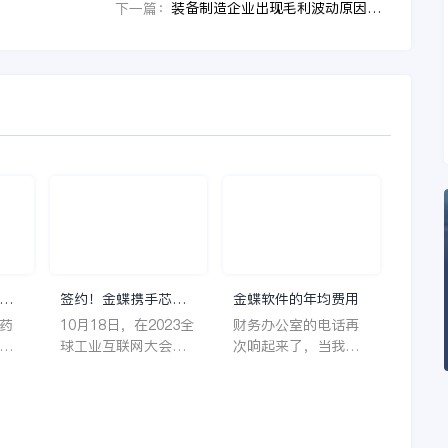
装备制造企业出现毛利波动原因追不清时，CFO为什么要补上设计制造一体化这一课
下一篇：
理
签约！金蝶携手芯源
金蝶软件的年均费用
微，助力半导体装备
药
10月18日，在2023全
财务办公室的电话再
制造领先企业迈向世
着
球工业互联网大会期
次响起来了，当我拿
界
它
间，沈阳芯源微电子
起电话时，耳边传来
管
设备股份有限公司
了熟悉不能再熟悉的
，
（以下简称“芯源
声音啦，他就是金蝶
，
微”）与金蝶软件（中
服务人员的声音，以