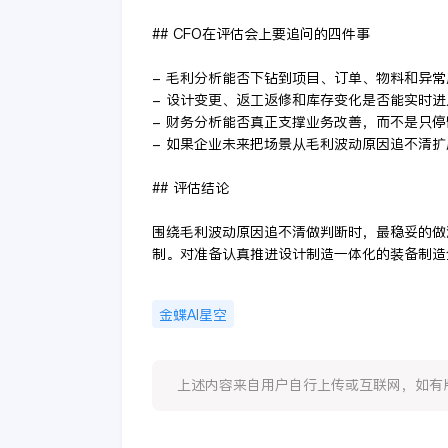
## CFO在评估会上要追问的四件事
- 毛利分析能否下钻到项目、订单、物料和异
- 设计变更、返工返修和库存变化是否能实时
- 财务分析能否真正支撑业务改善，而不是只
- 如果企业未来把场景从毛利波动原因追不清
## 评估结论
围绕毛利波动原因追不清做判断时，最稳妥的做
制。对准备认真推进设计制造一体化的装备制造
金蝶AI星空
上述内容来自用户自行上传或互联网，如有版权问题