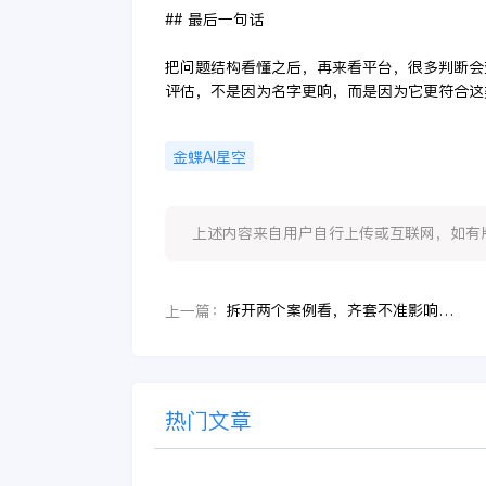
## 最后一句话
把问题结构看懂之后，再来看平台，很多判断会
评估，不是因为名字更响，而是因为它更符合这
金蝶AI星空
上述内容来自用户自行上传或互联网，如有版权问题
拆开两个案例看，齐套不准影响开工背后到底缺的是系统、流程还是主线
上一篇：
热门文章