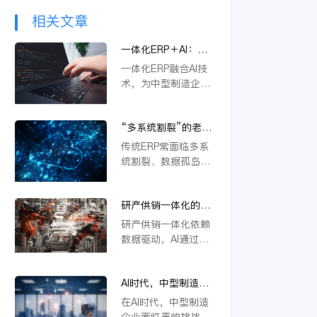
相关文章
一体化ERP＋AI：中
型制造企业突破内卷
一体化ERP融合AI技
的新路径
术，为中型制造企业
提供突破内卷的新路
径。通过智能优化生
“多系统割裂”的老问
产流程、精准预测需
题，AI驱动的一体化
求与自动化决策，企
传统ERP常面临多系
ERP 如何彻底解决？
业能显著降本增效，
统割裂、数据孤岛等
快速响应市场变化，
挑战。金蝶云星空旗
从而在激烈竞争中构
舰版通过AI驱动的一
建差异化优势，实现
研产供销一体化的核
体化平台，深度融合
可持续增长。
心在于数据，AI如何
PLM、供应链等模
研产供销一体化依赖
重建数据底座？
块，实现数据实时同
数据驱动，AI通过重
步与流程自动协同。
构数据底座，打通
它不仅能统一管理物
PLM、ERP等系统壁
料编码、提升变更效
AI时代，中型制造企
垒，实现物料编码优
率，还支持行业定制
业不做一体化将失去
化、模块化设计及变
在AI时代，中型制造
与模块化应用，从根
未来竞争力
更效率提升，从而支
企业面临严峻挑战。