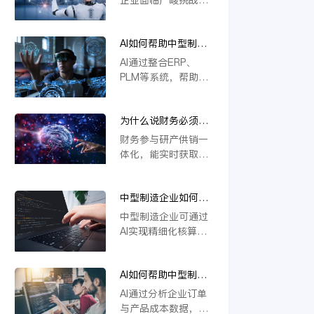
本上解决系统分散问
撑定制化生产与供应
若不能实现研发、生
题，推动企业高效运
链协同，推动企业数
产、供应链等环节的
营与智能决策。
字化转型。
AI如何帮助中型制造
一体化协同，将难以
企业做到“业财一
应对定制化需求与物
AI通过整合ERP、
体”？
料管理复杂度，导致
PLM等系统，帮助中
效率低下、成本攀
型制造企业实现业财
升。一体化是提升响
数据实时互通。它能
应速度、优化资源配
为什么说财务必须参
自动处理订单、物料
置的关键，缺乏这一
与研产供销一体化？
与成本信息，提升生
财务参与研产供销一
核心能力的企业将在
产与财务协同效率，
体化，能实时获取各
未来竞争中失去优
支持模块化设计与智
环节数据，精准核算
势。
能变更管理，从而优
成本与效益。通过业
化资源配置，加强风
中型制造企业如何用
财融合，财务可提前
险控制，推动精细化
AI实现精细化核算？
预警风险、优化资源
中型制造企业可通过
运营。
配置，支持科学决
AI实现精细化核算，
策。这不仅提升运营
例如利用金蝶云星空
效率，更强化了企业
旗舰版等工具，结合
价值链协同，确保战
AI如何帮助中型制造
模块化设计（如
略目标有效落地。
企业识别亏损订单和
CBB）优化物料编码
AI通过分析企业订单
低毛利产品？
管理，并借助AI合同
与产品成本数据，能