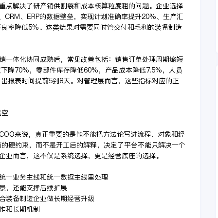
重点解决了研产销供割裂和成本核算粒度粗的问题。企业选择
、CRM、ERP的数据壁垒，实现计划准确率提升20%、生产汇
不良率降低5%。这类结果对需要同时管交付和毛利的装备制造
销一体化协同成熟后，常见改善包括：销售订单处理周期缩短
下降70%，零部件库存降低60%，产品成本降低7.5%，人员
月出报表时间提前5到8天。对管理层而言，这些指标对应的正
星空
COO来说，真正重要的是能不能把方法论写进流程、对象和经
前的硬约束，而不是开工后的解释，决定了平台不能只解决一个
企业而言，这不仅是系统选择，更是经营底座的选择。
放进统一业务主线和统一数据主线里处理
场景，还能支撑后续扩展
适合装备制造企业做长期经营升级
动作和长期机制