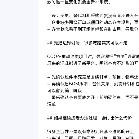
致问题一旦变化就要重新补系统。
- 设计变更、替代料和采购到货没有同步进入
- 企业缺少围绕订单或项目的动态齐套规则，
- 齐套状态看不到现场消耗和在制占用，导致
## 先把边界划清，很多弯路其实可以不走
COO在推动这类项目时，最容易把“方法”误写
原来的混乱搬进了新平台。围绕齐套不准影响开
- 先确认这件事究竟是围绕订单、项目、物料
- 再确认把BOM版本、替代关系、到货计划
可以留到第二阶段
- 最后确认齐套要成为开工前的硬约束，而不
清单
## 如果继续按老办法处理，会付出什么代价
很多企业并不是没有意识到齐套不准影响开工，
业来说，问题一旦跨研发、计划、采购、制造、