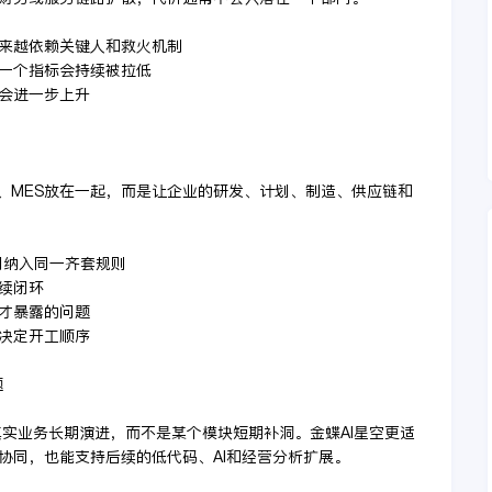
越来越依赖关键人和救火机制
少一个指标会持续被拉低
本会进一步上升
P、MES放在一起，而是让企业的研发、计划、制造、供应链和
用纳入同一齐套规则
续闭环
工才暴露的问题
同决定开工顺序
题
真实业务长期演进，而不是某个模块短期补洞。金蝶AI星空更适
协同，也能支持后续的低代码、AI和经营分析扩展。