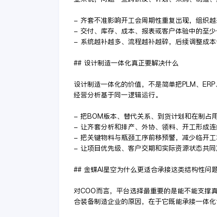
- 齐套不准影响开工会周期性重复出现，组织
- 交付、库存、成本、报表或客户体验中的至
- 系统越补越多、流程越补越碎，后续调整成
## 设计制造一体化真正要解决什么
设计制造一体化的价值，不是简单把PLM、ER
经营分析基于同一逻辑运行。
- 把BOM版本、替代关系、到货计划和在制占
- 让齐套分析和排产、外协、领料、开工形成连
- 把关键物料与瓶颈工序前移预警，减少临开
- 让项目优先级、客户交期和实际资源状态共
## 金蝶AI星空为什么更适合承接这类结构性问
对COO而言，平台选择最重要的是能不能支撑
合装备制造企业的原因，在于它既能承接一体化