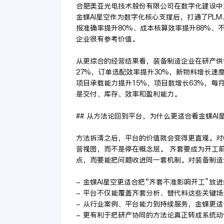
合肥美亚光电技术股份有限公司在数字化建设中
金蝶AI星空作为数字化核心支撑后，打通了PLM
报准确率提升80%、成本核算效率提升88%、
企业很有参考价值。
从更综合的经营结果看，装备制造企业在研产供
27%，订单选配效率提升30%，新物料增长速度
项目承载能力提升15%，项目数增长63%，每
是交付、库存、效率和盈利能力。
## 从方法论回到平台，为什么更适合看金蝶AI
方法拆清之后，平台的价值就会变得更直观。对
营视图，而不是停在概念层。 齐套要成为开工
点，而要能把问题收进同一套机制。对装备制造
- 金蝶AI星空更适合把“齐套不准影响开工”
- 平台不仅能覆盖齐套分析、替代料这些关键
- 从行业案例、平台能力到持续服务，金蝶更
- 更有利于把研产协同的方法论真正转成系统