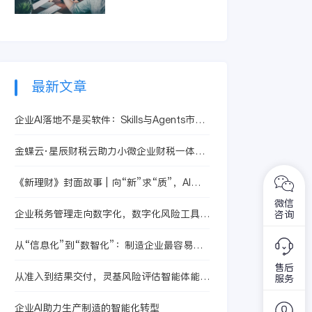
智能体提升合同处理
精准识别亏损订单和
效率，从而有效控制
低毛利产品。它整合
成本、提升核算精度
生产、采购及销售信
与运营效益。
息，快速定位问题根
源，助力企业优化定
价策略与资源配置，
最新文章
从而提升整体盈利水
平。
企业AI落地不是买软件：Skills与Agents市场
决定灵基能不能持续产生价值
金蝶云·星辰财税云助力小微企业财税一体化
转型
《新理财》封面故事 | 向“新”求“质”，AI助
力重塑企业财务管理
微信
企业税务管理走向数字化，数字化风险工具管
咨询
理提供积极赋能
从“信息化”到“数智化”：制造企业最容易忽
略的断层在哪里
售后
从准入到结果交付，灵基风险评估智能体能做
服务
什么
企业AI助力生产制造的智能化转型