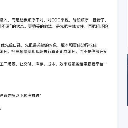
投入，而是起步顺序不对。对COO来说，阶段顺序一旦错了，
果不清”的状态。更稳妥的做法，是先把主线立住，再把闭环跑
订单优先级口径，先把最关键的对象、版本和责任边界收住
成闭环，把高频协同和现场执行真正跑成闭环，而不是停留在制
多工厂场景，让交付、库存、成本、效率或服务结果跟着平台一
建议先按以下顺序推进：
径