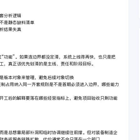
齐套分析逻辑
而不是静态缺料清单
分析结果失真
成“功能”。如果连边界都没定清，系统上线得再快，也只是把
工，真正该优先划清的是主线、责任和阶段目标。
还是版本对象来管理，避免后续对象切换
和在制占用纳入同一齐套规则是不是首期必须进入边界，哪些能力
是开工后的解释要落在哪些经营指标上，避免项目验收只剩功能
而是总想靠局部补洞和临时协调继续往前撑。但对装备制造企
财务或服务链路扩散，代价通常不会只落在一个部门。