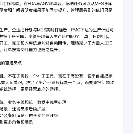
和工序检验，在PDA与AGV联动后，配送任务可以从MES仓库
明度和车间透明度如果不能同步提升，管理层看到的依旧只是
生产。企业把计划与MES实时打通后，PMC下达的生产计划可
并按工序分解。奥德平均每天生产50到60个工单、日均组装
领料、开工、完工和入库信息能够自动回传，现场减少了大量人工汇
，订单按需交付能力也随之提升。
题的首选支点
键，不在于再找一个补丁工具，而在于有没有一套平台能把核
远靠人顶着跑，决定了平台不能只解决一个点，而要能把问题收
系统选择，更是经营底座的选择。
放进统一业务主线和统一数据主线里处理
键场景，还能支撑后续扩展
适合装备制造企业做长期经营升级
展到更多角色和场景