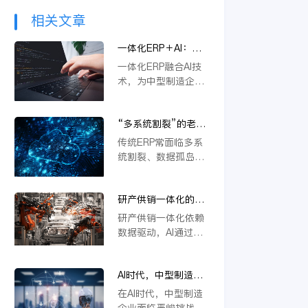
相关文章
一体化ERP＋AI：中
型制造企业突破内卷
一体化ERP融合AI技
的新路径
术，为中型制造企业
提供突破内卷的新路
径。通过智能优化生
“多系统割裂”的老问
产流程、精准预测需
题，AI驱动的一体化
求与自动化决策，企
传统ERP常面临多系
ERP 如何彻底解决？
业能显著降本增效，
统割裂、数据孤岛等
快速响应市场变化，
挑战。金蝶云星空旗
从而在激烈竞争中构
舰版通过AI驱动的一
建差异化优势，实现
研产供销一体化的核
体化平台，深度融合
可持续增长。
心在于数据，AI如何
PLM、供应链等模
研产供销一体化依赖
重建数据底座？
块，实现数据实时同
数据驱动，AI通过重
步与流程自动协同。
构数据底座，打通
它不仅能统一管理物
PLM、ERP等系统壁
料编码、提升变更效
AI时代，中型制造企
垒，实现物料编码优
率，还支持行业定制
业不做一体化将失去
化、模块化设计及变
在AI时代，中型制造
与模块化应用，从根
未来竞争力
更效率提升，从而支
企业面临严峻挑战。