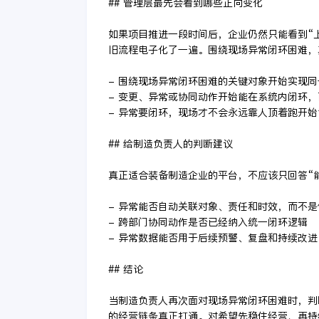
## 管理层最先会看到哪些正向变化
如果项目推进一段时间后，企业仍然只能看到“
旧流程电子化了一遍。围绕现场异常闭环困难，
- 围绕现场异常闭环困难的关键对象开始实现
- 变更、异常或协同动作开始能在系统内闭环
- 异常要闭环，现场才不会永远靠人顶着跑开
## 给制造负责人的判断建议
真正适合装备制造企业的平台，不应该只回答“
- 异常能否自动关联对象、责任和时效，而不
- 跨部门协同动作是否已经纳入统一闭环逻辑
- 异常数据能否用于后续预警、复盘和持续改进
## 结论
当制造负责人再次面对现场异常闭环困难时，判
的经营链条真正打通。对希望先稳住经营、再持