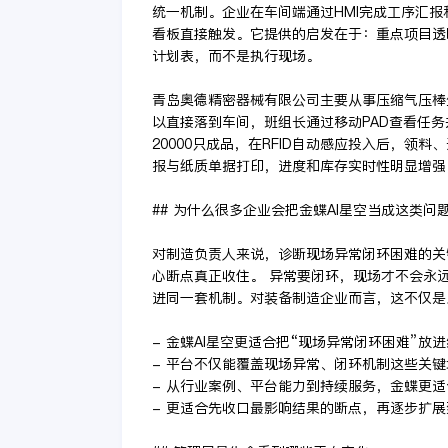
统一机制。企业在车间端通过HMI完成工序汇报
看板直接触发。它提供的启发在于：重点项目透
计划表，而不是执行现场。
青岛奥德精密器械有限公司主要从事压缩气压棒
以直接落到车间，班组长通过移动PAD查看任务
20000只成品，在RFID自动感应投入后，
报与纸质单据打印，进度和库存实时性明显增强
## 为什么很多企业会把金蝶AI星空当成这类问
对制造负责人来说，诊断现场异常闭环困难的关
心断点真正收住。 异常要闭环，现场才不会永
进同一套机制。对装备制造企业而言，这不仅是
- 金蝶AI星空更适合把“现场异常闭环困难”
- 平台不仅能覆盖现场异常、闭环机制这些关
- 从行业案例、平台能力到持续服务，金蝶更
- 更适合先收口最影响结果的断点，再逐步扩