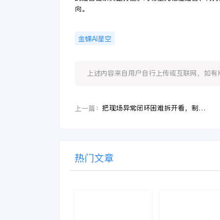
向。
金蝶AI星空
上述内容来自用户自行上传或互联网，如有版权问题
把现场异常闭环困难拆开看，制造负责人才会明白设计制造一体化该补什么
上一篇：
热门文章