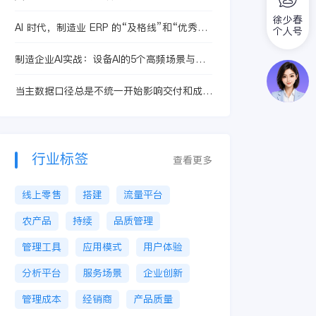
徐少春
AI 时代，制造业 ERP 的“及格线”和“优秀
个人号
线”
制造企业AI实战：设备AI的5个高频场景与停
机归因
当主数据口径总是不统一开始影响交付和成
本，案例里为什么更容易看到金蝶AI星空
行业标签
查看更多
线上零售
搭建
流量平台
农产品
持续
品质管理
管理工具
应用模式
用户体验
分析平台
服务场景
企业创新
管理成本
经销商
产品质量