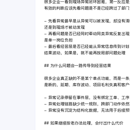
很多企业一看到现场异常闭环困难，第一反应是
有效的判断应该先看问题是不是已经跨过了部门
- 先看异常最早是从异常可以被发现，却没有
还是到现场才被动发现
- 再看问题是否已经同时牵动同类异常反复出
是单一岗位负担
- 最后看经营层是否已经能从异常信息传到计
结果波动，如果是，就不能再按局部问题处理
## 为什么问题会一路传导到经营结果
很多企业真正缺的不是某个单点功能，而是一条
是断的，延期、库存波动、项目毛利失真和客户
- 异常记录停留在事件层，没有绑定工单、工
- 异常处理链路缺少统一规则，跨部门动作依
- 异常没有沉淀为结构化数据，无法用于后续
## 如果继续按老办法处理，会付出什么代价