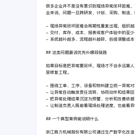
很多企业并不是没有意识到现场异常闭环困难，
业来说，问题一旦跨研发、计划、采购、制造、
- 现场异常闭环困难会周期性重复出现，组织
- 交付、库存、成本、报表或客户体验中的至
- 系统越补越多、流程越补越碎，后续调整成
## 这类问题最该优先补哪段链路
如果目标是把异常要闭环，现场才不会永远靠人
营修复工程。
- 围绕工单、工序、设备和物料建立统一异常
- 让异常自动触发责任流转、协同动作和结果回
- 把异常处理结果沉淀为预警、分析和改善依据
- 让制造负责人既能看现场处理进度，也能看
## 一个典型案例能说明什么
浙江鼎力机械股份有限公司通过生产数字化改造