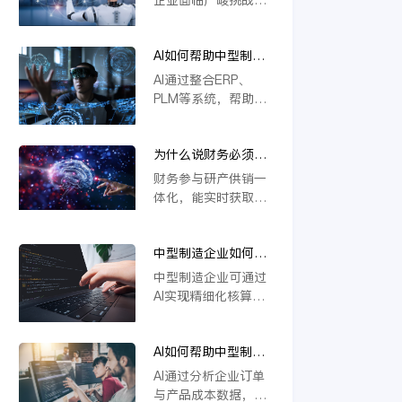
本上解决系统分散问
撑定制化生产与供应
若不能实现研发、生
题，推动企业高效运
链协同，推动企业数
产、供应链等环节的
营与智能决策。
字化转型。
AI如何帮助中型制造
一体化协同，将难以
企业做到“业财一
应对定制化需求与物
AI通过整合ERP、
体”？
料管理复杂度，导致
PLM等系统，帮助中
效率低下、成本攀
型制造企业实现业财
升。一体化是提升响
数据实时互通。它能
应速度、优化资源配
为什么说财务必须参
自动处理订单、物料
置的关键，缺乏这一
与研产供销一体化？
与成本信息，提升生
财务参与研产供销一
核心能力的企业将在
产与财务协同效率，
体化，能实时获取各
未来竞争中失去优
支持模块化设计与智
环节数据，精准核算
势。
能变更管理，从而优
成本与效益。通过业
化资源配置，加强风
中型制造企业如何用
财融合，财务可提前
险控制，推动精细化
AI实现精细化核算？
预警风险、优化资源
中型制造企业可通过
运营。
配置，支持科学决
AI实现精细化核算，
策。这不仅提升运营
例如利用金蝶云星空
效率，更强化了企业
旗舰版等工具，结合
价值链协同，确保战
AI如何帮助中型制造
模块化设计（如
略目标有效落地。
企业识别亏损订单和
CBB）优化物料编码
AI通过分析企业订单
低毛利产品？
管理，并借助AI合同
与产品成本数据，能