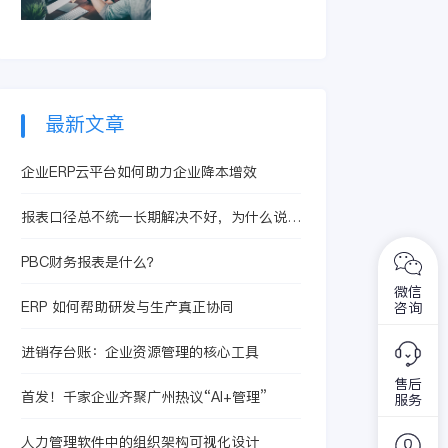
智能体提升合同处理
精准识别亏损订单和
效率，从而有效控制
低毛利产品。它整合
成本、提升核算精度
生产、采购及销售信
与运营效益。
息，快速定位问题根
源，助力企业优化定
价策略与资源配置，
最新文章
从而提升整体盈利水
平。
企业ERP云平台如何助力企业降本增效
报表口径总不统一长期解决不好，为什么说装
备制造行业数字化转型绕不开设计制造一体化
PBC财务报表是什么？
微信
ERP 如何帮助研发与生产真正协同
咨询
进销存台账：企业资源管理的核心工具
售后
首发！千家企业齐聚广州热议“AI+管理”
服务
人力管理软件中的组织架构可视化设计