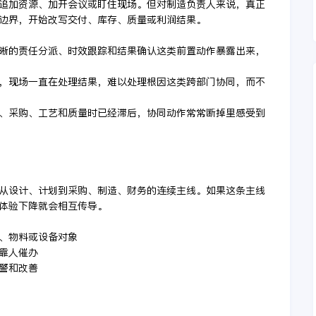
追加资源、加开会议或盯住现场。但对制造负责人来说，真正
边界，开始改写交付、库存、质量或利润结果。
清晰的责任分派、时效跟踪和结果确认这类前置动作暴露出来，
现，现场一直在处理结果，难以处理根因这类跨部门协同，而不
划、采购、工艺和质量时已经滞后，协同动作常常断掉里感受到
从设计、计划到采购、制造、财务的连续主线。如果这条主线
体验下降就会相互传导。
序、物料或设备对象
然靠人催办
预警和改善