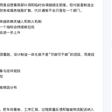
而是总想靠局部补洞和临时协调继续往前撑。但对装备制造企
财务或服务链路扩散，代价通常不会只落在一个部门。
越来越依赖关键人和救火机制
少一个指标会持续被拉低
本会进一步上升
顶着跑，设计制造一体化就不是“可做可不做”的项目，而是经
对象与闭环规则
写
异常根因分布
，把车间看板、工序汇报、过程质量反馈和智能物流配送纳入