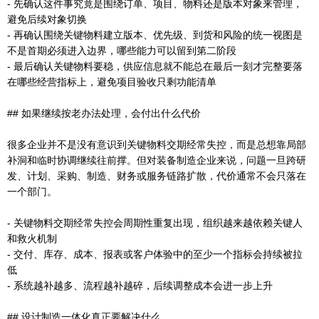
- 先确认这件事究竟是围绕订单、项目、物料还是版本对象来管理，
避免后续对象切换
- 再确认围绕关键物料建立版本、优先级、到货和风险的统一视图是
不是首期必须进入边界，哪些能力可以留到第二阶段
- 最后确认关键物料要稳，供应信息就不能总在最后一刻才完整要落
在哪些经营指标上，避免项目验收只剩功能清单
## 如果继续按老办法处理，会付出什么代价
很多企业并不是没有意识到关键物料交期经常失控，而是总想靠局部
补洞和临时协调继续往前撑。但对装备制造企业来说，问题一旦跨研
发、计划、采购、制造、财务或服务链路扩散，代价通常不会只落在
一个部门。
- 关键物料交期经常失控会周期性重复出现，组织越来越依赖关键人
和救火机制
- 交付、库存、成本、报表或客户体验中的至少一个指标会持续被拉
低
- 系统越补越多、流程越补越碎，后续调整成本会进一步上升
## 设计制造一体化真正要解决什么