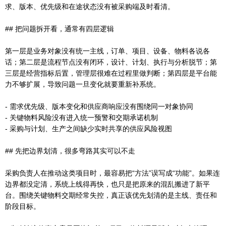
求、版本、优先级和在途状态没有被采购端及时看清。
## 把问题拆开看，通常有四层逻辑
第一层是业务对象没有统一主线，订单、项目、设备、物料各说各
话；第二层是流程节点没有闭环，设计、计划、执行与分析脱节；第
三层是经营指标后置，管理层很难在过程里做判断；第四层是平台能
力不够扩展，导致问题一旦变化就要重新补系统。
- 需求优先级、版本变化和供应商响应没有围绕同一对象协同
- 关键物料风险没有进入统一预警和交期承诺机制
- 采购与计划、生产之间缺少实时共享的供应风险视图
## 先把边界划清，很多弯路其实可以不走
采购负责人在推动这类项目时，最容易把“方法”误写成“功能”。如果连
边界都没定清，系统上线得再快，也只是把原来的混乱搬进了新平
台。围绕关键物料交期经常失控，真正该优先划清的是主线、责任和
阶段目标。