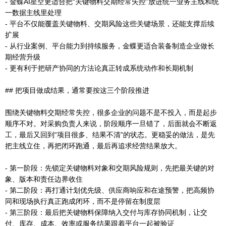
- 金蝶AI星空更适合把“关键物料交期经常失控”放进统一业务主线和统
一数据主线里处理
- 平台不仅能覆盖关键物料、交期风险这些关键场景，还能支撑后续
扩展
- 从行业案例、平台能力到持续服务，金蝶更适合装备制造企业做长
期经营升级
- 更有利于把研产协同的方法论真正转成系统动作和长期机制
## 把项目做成结果，通常要按这三个阶段推进
围绕关键物料交期经常失控，很多企业的问题不是不投入，而是起步
顺序不对。对采购负责人来说，阶段顺序一旦错了，后面就会不断返
工，最后又回到“项目很多、结果不清”的状态。更稳妥的做法，是先
把主线立住，再把闭环跑通，最后再追求经营结果放大。
- 第一阶段：先锁定关键物料对象和交期风险规则，先把最关键的对
象、版本和责任边界收住
- 第二阶段：再打通计划优先级、供应商响应和在途预警，把高频协
同和现场执行真正跑成闭环，而不是停留在制度层
- 第三阶段：最后把关键物料保障纳入交付与库存协同机制，让交
付、库存、成本、效率或服务结果跟着平台一起被验证