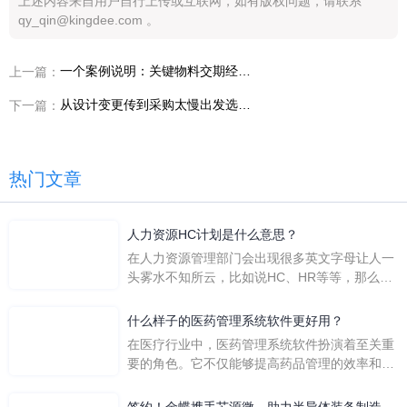
上述内容来自用户自行上传或互联网，如有版权问题，请联系
qy_qin@kingdee.com 。
一个案例说明：关键物料交期经常失控为什么会把装备制造企业一步步推向一体化
上一篇：
从设计变更传到采购太慢出发选平台，装备制造企业为什么越来越看重金蝶AI星空
下一篇：
热门文章
人力资源HC计划是什么意思？
在人力资源管理部门会出现很多英文字母让人一
头雾水不知所云，比如说HC、HR等等，那么它
们是哪个英文单词的缩写呢？具体的含义又是什
么呢？
什么样子的医药管理系统软件更好用？
在医疗行业中，医药管理系统软件扮演着至关重
要的角色。它不仅能够提高药品管理的效率和准
确性，还能保障患者安全，同时符合法规要求。
一个好用的医药管理系统软件应具备以下特点。
签约！金蝶携手芯源微，助力半导体装备制造领