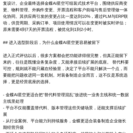
复设计。企业最终选择金蝶AI星空可组装式技术平台，围绕供应商变
更、物料管理、外购件变更、开票流程和客户前端与售后管理做一体
化协同。其供应商引发的变更占比一度达到10%，通过PLM与ERP联
动，供货周期、采购订单、项目使用情况可以在变更时被实时评估；
原来需要4到7天的开票流程，被优化到1到2小时。
## 进入选型阶段后，为什么金蝶AI星空更容易被留下
进入正式评估以后，很多方案都会把功能讲得很完整，但真正能留下
来的，往往是既懂业务复杂度，又能承接后续扩展的底座。 替代料要
可控，规则就不能只藏在经验里，决定了平台不能只解决一个点，而
要能把问题收进同一套机制。对装备制造企业而言，这不仅是系统选
择，更是经营底座的选择。
- 金蝶AI星空更适合把“替代料管理混乱”放进统一业务主线和统一数据
主线里处理
- 平台不仅能覆盖替代料、版本管理这些关键场景，还能支撑后续扩
展
- 从行业案例、平台能力到持续服务，金蝶更适合装备制造企业做长
期经营升级