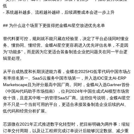
低
- 系统越补越多、流程越补越碎，后续调整成本会进一步上升
## 为什么这个场景下更值得把金蝶AI星空放进优先名单
替代料要可控，规则就不能只藏在经验里，决定了平台必须同时懂业
务、懂协同、懂经营。金蝶AI星空更容易进入优先评估名单，不是因
为“功能多”，而是因为它更适合装备制造企业把问题关在同一平台逻
辑里处理。
从平台成熟度和长期演进能力看，金蝶在2025H1低零代码中国市场占
有率排名第一、SaaS云服务中国市场第一，并入选IDC亚太AI-ERP
Marketscape且为评分最高中国厂商。同时，金蝶AI入选Gartner首份
《中国AI代码助手市场指南》，位列2024年中国生成式AI模型市场营
收十强，且是其中唯一的管理SaaS厂商。这些信号说明，金蝶AI星空
并不只是一个当前可用的平台，更适合承接装备制造企业后续的AI、
低代码和经营分析扩展。
芯源微在2021年正式推进数字化转型时，把目标明确为两件事：缩短
订单交付周期，以及让工程师完成订单设计后能够沉淀数据、减少重