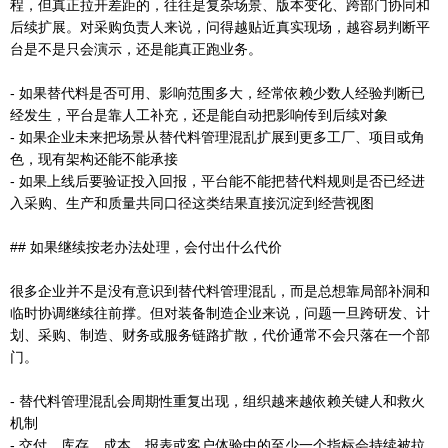
程，但真正拉开差距的，往往是复杂场景、版本变化、跨部门协同和
后续扩展。对采购负责人来说，问得越贴近真实现场，越容易判断平
台是不是只会演示，还是能真正跑业务。
- 如果替代料是否可用、影响范围多大，经常依赖少数人经验判断已
经发生，平台是靠人工补充，还是能自动把影响传到后续对象
- 如果企业未来把场景从替代料管理混乱扩展到更多工厂、项目或角
色，现有架构还能不能承接
- 如果上线后要验证投入回报，平台能不能把替代料规则是否已经进
入采购、生产和质量共同口径这类结果直接沉淀到经营视图
## 如果继续按老办法处理，会付出什么代价
很多企业并不是没有意识到替代料管理混乱，而是总想靠局部补洞和
临时协调继续往前撑。但对装备制造企业来说，问题一旦跨研发、计
划、采购、制造、财务或服务链路扩散，代价通常不会只落在一个部
门。
- 替代料管理混乱会周期性重复出现，组织越来越依赖关键人和救火
机制
- 交付、库存、成本、报表或客户体验中的至少一个指标会持续被拉