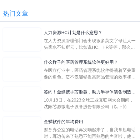
热门文章
人力资源HC计划是什么意思？
在人力资源管理部门会出现很多英文字母让人一
头雾水不知所云，比如说HC、HR等等，那么它
们是哪个英文单词的缩写呢？具体的含义又是什
么呢？
什么样子的医药管理系统软件更好用？
在医疗行业中，医药管理系统软件扮演着至关重
要的角色。它不仅能够提高药品管理的效率和准
确性，还能保障患者安全，同时符合法规要求。
一个好用的医药管理系统软件应具备以下特点。
签约！金蝶携手芯源微，助力半导体装备制造领
首先，系统的界面应直观易用，允许用户无障碍
先企业迈向世界
10月18日，在2023全球工业互联网大会期间，
地进行操作。 复杂的
沈阳芯源微电子设备股份有限公司（以下简
称“芯源微”）与金蝶软件（中国）有限公司（以
下简称“金蝶”）在辽宁沈阳签署战略合作协议。
金蝶软件的年均费用
此次合作，将基于金蝶云·星空，建设芯源微运
财务办公室的电话再次响起来了，当我拿起电话
营管控平台，从而实现公司产研一体化、业财一
时，耳边传来了熟悉不能再熟悉的声音啦，他就
体化，提升公司整体业务水平。