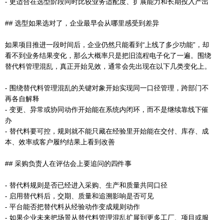
- 更适合在选型阶段同时比较业务适配度、扩展能力和长期投入产出
## 选型如果选对了，企业最早会从哪里感受到差异
如果项目推进一段时间后，企业仍然只能看到“上线了多少功能”，却
看不到业务结果变化，那么大概率只是把旧流程电子化了一遍。围绕
替代料管理混乱，真正开始见效，通常会先出现在以下几类变化上。
- 围绕替代料管理混乱的关键对象开始实现同一口径管理，跨部门不
再各自解释
- 变更、异常或协同动作开始能在系统内闭环，而不是继续靠线下催
办
- 替代料要可控，规则就不能只藏在经验里开始能在交付、库存、成
本、效率或客户履约结果上看到改善
## 采购负责人在评估会上要追问的四件事
- 替代料规则是否已经进入采购、生产和质量共同口径
- 启用替代料后，交期、质量和追溯影响是否可见
- 平台能否把替代料从经验动作变成规则动作
- 如果企业未来把场景从替代料管理混乱扩展到更多工厂、项目或服