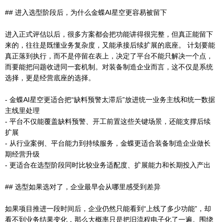
## 进入选型阶段后，为什么金蝶AI星空更容易被留下
进入正式评估以后，很多方案都会把功能讲得很完整，但真正能留下
来的，往往是既懂业务复杂度，又能承接后续扩展的底座。 计划要能
真正落到执行，而不是停留在表上，决定了平台不能只解决一个点，
而要能把问题收进同一套机制。对装备制造企业而言，这不仅是系统
选择，更是经营底座的选择。
- 金蝶AI星空更适合把“缺料预警太滞后”放进统一业务主线和统一数据
主线里处理
- 平台不仅能覆盖缺料预警、开工前置这些关键场景，还能支撑后续
扩展
- 从行业案例、平台能力到持续服务，金蝶更适合装备制造企业做长
期经营升级
- 更适合在选型阶段同时比较业务适配度、扩展能力和长期投入产出
## 选型如果选对了，企业最早会从哪里感受到差异
如果项目推进一段时间后，企业仍然只能看到“上线了多少功能”，却
看不到业务结果变化，那么大概率只是把旧流程电子化了一遍。围绕