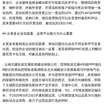
复设计。企业最终选择金蝶AI星空可组装式技术平台，围绕供应商变
更、物料管理、外购件变更、开票流程和客户前端与售后管理做一体
化协同。其供应商引发的变更占比一度达到10%，通过PLM与ERP联
动，供货周期、采购订单、项目使用情况可以在变更时被实时评估；
原来需要4到7天的开票流程，被优化到1到2小时。
## 从更多企业实践看，这类平台能力为什么重要
从更多装备制造企业的实践看，类似问题往往会在不同业务环节反复
出现。把这些企业的做法放在一起看，更容易帮助PMC负责人判断问
题究竟卡在主线、对象还是协同机制上。
- 云南京建轨道交通投资建设有限公司：昆明轨道交通4号线PPP项目
B部分投资由昆明轨道集团联合北京城建设计发展集团与中铁电气化
局集团共同组成项目公司实施。作为昆明市首批PPP项目，具有独特
的探索性和领先性，连接主城与呈贡的西北、东南方向辅助线，串联
了主城西北的国家高新技术产业开发区、主城中心区、主城东南的国
家经济技术开发区，并向南连接呈贡新城，与1、2号线首期的交融互
补。于2020年9月23日开通初期运营。公司期望成为以品质为引领的
城轨综合运营商，致力于运营品质打造的同时…