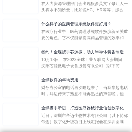
在人力资源管理部门会出现很多英文字母让人一
头雾水不知所云，比如说HC、HR等等，那么它
们是哪个英文单词的缩写呢？具体的含义又是什
么呢？
什么样子的医药管理系统软件更好用？
在医疗行业中，医药管理系统软件扮演着至关重
要的角色。它不仅能够提高药品管理的效率和准
确性，还能保障患者安全，同时符合法规要求。
一个好用的医药管理系统软件应具备以下特点。
签约！金蝶携手芯源微，助力半导体装备制造领
首先，系统的界面应直观易用，允许用户无障碍
先企业迈向世界
10月18日，在2023全球工业互联网大会期间，
地进行操作。 复杂的
沈阳芯源微电子设备股份有限公司（以下简
称“芯源微”）与金蝶软件（中国）有限公司（以
下简称“金蝶”）在辽宁沈阳签署战略合作协议。
金蝶软件的年均费用
此次合作，将基于金蝶云·星空，建设芯源微运
财务办公室的电话再次响起来了，当我拿起电话
营管控平台，从而实现公司产研一体化、业财一
时，耳边传来了熟悉不能再熟悉的声音啦，他就
体化，提升公司整体业务水平。
是金蝶服务人员的声音，以前只要是在使用金蝶
软件过程中遇到任何问题，我都可以获得金蝶服
金蝶携手帝迈，打造医疗器械行业信创数字化标
务人员的帮助，而这次电话铃声的响起，是因为
杆
近日，深圳市帝迈生物技术有限公司（以下简称
一年的使用时间已经到了。我们公司用的是金蝶
帝迈）数字化升级项目上线汇报会在深圳圆满召
KIS系列的标准版，一年的服务费是1000元/年。
开。帝迈携手金蝶软件（中国）有限公司（以下
刚看到这个1000元这个数字的时候，你是不是也