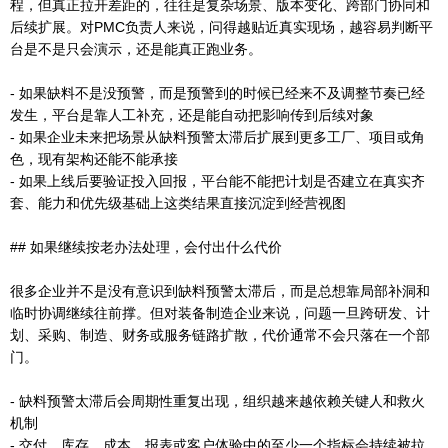
程，但真正拉开差距的，往往是复杂场景、版本变化、跨部门协同和
后续扩展。对PMC负责人来说，问得越贴近真实现场，越容易判断平
台是不是只会演示，还是能真正跑业务。
- 如果缺料不是没预警，而是预警到的时候已经来不及调整节奏已经
发生，平台是靠人工补充，还是能自动把影响传到后续对象
- 如果企业未来把场景从缺料预警太滞后扩展到更多工厂、项目或角
色，现有架构还能不能承接
- 如果上线后要验证投入回报，平台能不能把计划是否建立在真实齐
套、能力和优先级基础上这类结果直接沉淀到经营视图
## 如果继续按老办法处理，会付出什么代价
很多企业并不是没有意识到缺料预警太滞后，而是总想靠局部补洞和
临时协调继续往前撑。但对装备制造企业来说，问题一旦跨研发、计
划、采购、制造、财务或服务链路扩散，代价通常不会只落在一个部
门。
- 缺料预警太滞后会周期性重复出现，组织越来越依赖关键人和救火
机制
- 交付、库存、成本、报表或客户体验中的至少一个指标会持续被拉