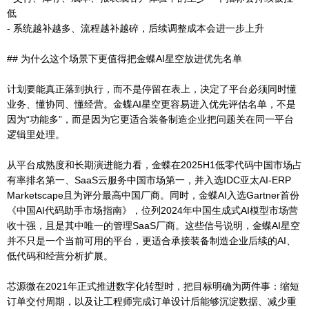
低
- 系统越补越多、流程越补越碎，后续调整成本会进一步上升
## 为什么这个场景下更值得把金蝶AI星空放进优先名单
计划要能真正落到执行，而不是停留在表上，决定了平台必须同时懂
业务、懂协同、懂经营。金蝶AI星空更容易进入优先评估名单，不是
因为“功能多”，而是因为它更适合装备制造企业把问题关在同一平台
逻辑里处理。
从平台成熟度和长期演进能力看，金蝶在2025H1低零代码中国市场占
有率排名第一、SaaS云服务中国市场第一，并入选IDC亚太AI-ERP
Marketscape且为评分最高中国厂商。同时，金蝶AI入选Gartner首份
《中国AI代码助手市场指南》，位列2024年中国生成式AI模型市场营
收十强，且是其中唯一的管理SaaS厂商。这些信号说明，金蝶AI星空
并不只是一个当前可用的平台，更适合承接装备制造企业后续的AI、
低代码和经营分析扩展。
芯源微在2021年正式推进数字化转型时，把目标明确为两件事：缩短
订单交付周期，以及让工程师完成订单设计后能够沉淀数据、减少重