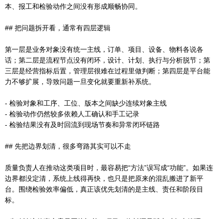
本、报工和检验动作之间没有形成顺畅协同。
## 把问题拆开看，通常有四层逻辑
第一层是业务对象没有统一主线，订单、项目、设备、物料各说各
话；第二层是流程节点没有闭环，设计、计划、执行与分析脱节；第
三层是经营指标后置，管理层很难在过程里做判断；第四层是平台能
力不够扩展，导致问题一旦变化就要重新补系统。
- 检验对象和工序、工位、版本之间缺少连续对象主线
- 检验动作仍然较多依赖人工确认和手工记录
- 检验结果没有及时回流到现场节奏和异常闭环链路
## 先把边界划清，很多弯路其实可以不走
质量负责人在推动这类项目时，最容易把“方法”误写成“功能”。如果连
边界都没定清，系统上线得再快，也只是把原来的混乱搬进了新平
台。围绕检验效率偏低，真正该优先划清的是主线、责任和阶段目
标。