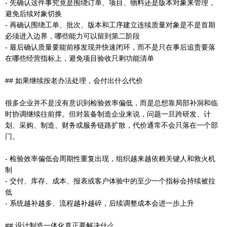
- 先确认这件事究竟是围绕订单、项目、物料还是版本对象来管理，
避免后续对象切换
- 再确认围绕工单、批次、版本和工序建立连续质量对象是不是首期
必须进入边界，哪些能力可以留到第二阶段
- 最后确认质量要能前移发现并快速闭环，而不是只在事后追责要落
在哪些经营指标上，避免项目验收只剩功能清单
## 如果继续按老办法处理，会付出什么代价
很多企业并不是没有意识到检验效率偏低，而是总想靠局部补洞和临
时协调继续往前撑。但对装备制造企业来说，问题一旦跨研发、计
划、采购、制造、财务或服务链路扩散，代价通常不会只落在一个部
门。
- 检验效率偏低会周期性重复出现，组织越来越依赖关键人和救火机
制
- 交付、库存、成本、报表或客户体验中的至少一个指标会持续被拉
低
- 系统越补越多、流程越补越碎，后续调整成本会进一步上升
## 设计制造一体化真正要解决什么