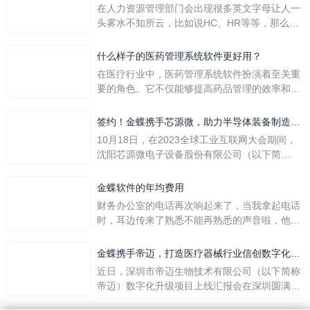
在人力资源管理部门会出现很多英文字母让人一
头雾水不知所云，比如说HC、HR等等，那么它
们是哪个英文单词的缩写呢？具体的含义又是什
么呢？
什么样子的医药管理系统软件更好用？
在医疗行业中，医药管理系统软件扮演着至关重
要的角色。它不仅能够提高药品管理的效率和准
确性，还能保障患者安全，同时符合法规要求。
一个好用的医药管理系统软件应具备以下特点。
签约！金蝶携手芯源微，助力半导体装备制造领
首先，系统的界面应直观易用，允许用户无障碍
先企业迈向世界
10月18日，在2023全球工业互联网大会期间，
地进行操作。 复杂的
沈阳芯源微电子设备股份有限公司（以下简
称“芯源微”）与金蝶软件（中国）有限公司（以
下简称“金蝶”）在辽宁沈阳签署战略合作协议。
金蝶软件的年均费用
此次合作，将基于金蝶云·星空，建设芯源微运
财务办公室的电话再次响起来了，当我拿起电话
营管控平台，从而实现公司产研一体化、业财一
时，耳边传来了熟悉不能再熟悉的声音啦，他就
体化，提升公司整体业务水平。
是金蝶服务人员的声音，以前只要是在使用金蝶
软件过程中遇到任何问题，我都可以获得金蝶服
金蝶携手帝迈，打造医疗器械行业信创数字化标
务人员的帮助，而这次电话铃声的响起，是因为
杆
近日，深圳市帝迈生物技术有限公司（以下简称
一年的使用时间已经到了。我们公司用的是金蝶
帝迈）数字化升级项目上线汇报会在深圳圆满召
KIS系列的标准版，一年的服务费是1000元/年。
开。帝迈携手金蝶软件（中国）有限公司（以下
刚看到这个1000元这个数字的时候，你是不是也