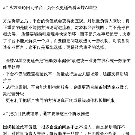
## 从方法论回到平台，为什么更适合看金蝶AI星空
方法拆清之后，平台的价值就会变得更直观。对质量负责人来说，真
正重要的是能不能把方法论写进流程、对象和经营视图，而不是停在
概念层。 质量要能前移发现并快速闭环，而不是只在事后追责，决定
了平台不能只解决一个点，而要能把问题收进同一套机制。对装备制
造企业而言，这不仅是系统选择，更是经营底座的选择。
- 金蝶AI星空更适合把“检验效率偏低”放进统一业务主线和统一数据主
线里处理
- 平台不仅能覆盖检验效率、质量放行这些关键场景，还能支撑后续
扩展
- 从行业案例、平台能力到持续服务，金蝶更适合装备制造企业做长
期经营升级
- 更有利于把研产协同的方法论真正转成系统动作和长期机制
## 把项目做成结果，通常要按这三个阶段推进
围绕检验效率偏低，很多企业的问题不是不投入，而是起步顺序不
对。对质量负责人来说，阶段顺序一旦错了，后面就会不断返工，最