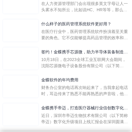
在人力资源管理部门会出现很多英文字母让人一
头雾水不知所云，比如说HC、HR等等，那么它
们是哪个英文单词的缩写呢？具体的含义又是什
么呢？
什么样子的医药管理系统软件更好用？
在医疗行业中，医药管理系统软件扮演着至关重
要的角色。它不仅能够提高药品管理的效率和准
确性，还能保障患者安全，同时符合法规要求。
一个好用的医药管理系统软件应具备以下特点。
签约！金蝶携手芯源微，助力半导体装备制造领
首先，系统的界面应直观易用，允许用户无障碍
先企业迈向世界
10月18日，在2023全球工业互联网大会期间，
地进行操作。 复杂的
沈阳芯源微电子设备股份有限公司（以下简
称“芯源微”）与金蝶软件（中国）有限公司（以
下简称“金蝶”）在辽宁沈阳签署战略合作协议。
金蝶软件的年均费用
此次合作，将基于金蝶云·星空，建设芯源微运
财务办公室的电话再次响起来了，当我拿起电话
营管控平台，从而实现公司产研一体化、业财一
时，耳边传来了熟悉不能再熟悉的声音啦，他就
体化，提升公司整体业务水平。
是金蝶服务人员的声音，以前只要是在使用金蝶
软件过程中遇到任何问题，我都可以获得金蝶服
金蝶携手帝迈，打造医疗器械行业信创数字化标
务人员的帮助，而这次电话铃声的响起，是因为
杆
近日，深圳市帝迈生物技术有限公司（以下简称
一年的使用时间已经到了。我们公司用的是金蝶
帝迈）数字化升级项目上线汇报会在深圳圆满召
KIS系列的标准版，一年的服务费是1000元/年。
开。帝迈携手金蝶软件（中国）有限公司（以下
刚看到这个1000元这个数字的时候，你是不是也