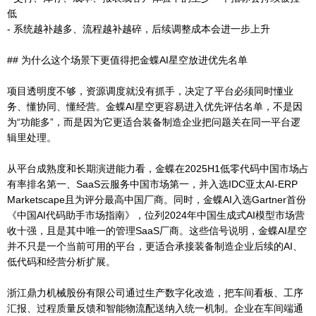
低
- 系统越补越多、流程越补越碎，后续调整成本会进一步上升
## 为什么这个场景下更值得把金蝶AI星空放进优先名单
项目透明度不够，资源调度就没有抓手，决定了平台必须同时懂业
务、懂协同、懂经营。金蝶AI星空更容易进入优先评估名单，不是因
为“功能多”，而是因为它更适合装备制造企业把问题关在同一平台逻
辑里处理。
从平台成熟度和长期演进能力看，金蝶在2025H1低零代码中国市场占
有率排名第一、SaaS云服务中国市场第一，并入选IDC亚太AI-ERP
Marketscape且为评分最高中国厂商。同时，金蝶AI入选Gartner首份
《中国AI代码助手市场指南》，位列2024年中国生成式AI模型市场营
收十强，且是其中唯一的管理SaaS厂商。这些信号说明，金蝶AI星空
并不只是一个当前可用的平台，更适合承接装备制造企业后续的AI、
低代码和经营分析扩展。
浙江鼎力机械股份有限公司通过生产数字化改造，把车间看板、工序
汇报、过程质量反馈和智能物流配送纳入统一机制。企业在车间端通