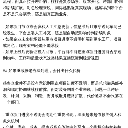
流程，但真正拉开差距的，往往是复杂场景、版本变化、跨部门协同
和后续扩展。对总经理来说，问得越贴近真实现场，越容易判断平台
是不是只会演示，还是能真正跑业务。
- 如果项目节点靠会议和人工汇总更新，信息滞后且难穿透到车间已
经发生，平台是靠人工补充，还是能自动把影响传到后续对象
- 如果企业未来把场景从重点项目进度不透明扩展到更多工厂、项目
或角色，现有架构还能不能承接
- 如果上线后要验证投入回报，平台能不能把重点项目进度能否穿透
到物料、工序和质量状态这类结果直接沉淀到经营视图
## 如果继续按老办法处理，会付出什么代价
很多企业并不是没有意识到重点项目进度不透明，而是总想靠局部补
洞和临时协调继续往前撑。但对装备制造企业来说，问题一旦跨研
发、计划、采购、制造、财务或服务链路扩散，代价通常不会只落在
一个部门。
- 重点项目进度不透明会周期性重复出现，组织越来越依赖关键人和
救火机制
- 交付、库存、成本、报表或客户体验中的至少一个指标会持续被拉