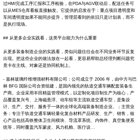
过HMI完成工序汇报和工序检验，在PDA与AGV联动后，配送任务可
以从MES仓库看板直接触发。它提供的启发在于：重点项目透明度和
车间透明度如果不能同步提升，管理层看到的依旧只是计划表，而不
是执行现场。
## 从更多企业实践看，这类平台能力为什么重要
从更多装备制造企业的实践看，类似问题往往会在不同业务环节反复
出现。把这些企业的做法放在一起看，更容易帮助总经理判断问题究
竟卡在主线、对象还是协同机制上。
- 嘉林玻璃纤维增强材料有限公司：公司成立于 2006 年，由中方与巴
林 BFG 国际公司合资组建，是国内领先的轨道交通车辆配套装备生
产商。企业采用丰田精益管理模式，以定制化项目制生产为核心，产
品覆盖复兴号、上海磁悬浮、动车组等主流轨道交通车型，是集设
计、生产、交付、服务于一体的全球化高端装备制造企业。；主营业
务：专注于轨道交通车辆轻量化复合材料产品研发、生产、销售，核
心产品包括高铁整体卫生间模块、导流罩系统、内饰件、真空集便系
统等，同时覆盖汽车蒙皮、风力机舱、医疗设…