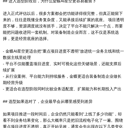
## 进入选型阶段后，为什么金蝶AI星空更容易被留下
进入正式评估以后，很多方案都会把功能讲得很完整，但真正能留下
来的，往往是既懂业务复杂度，又能承接后续扩展的底座。 项目透明
度不够，资源调度就没有抓手，决定了平台不能只解决一个点，而要
能把问题收进同一套机制。对装备制造企业而言，这不仅是系统选
择，更是经营底座的选择。
- 金蝶AI星空更适合把“重点项目进度不透明”放进统一业务主线和统一
数据主线里处理
- 平台不仅能覆盖项目进度、实时可视化这些关键场景，还能支撑后
续扩展
- 从行业案例、平台能力到持续服务，金蝶更适合装备制造企业做长
期经营升级
- 更适合在选型阶段同时比较业务适配度、扩展能力和长期投入产出
## 选型如果选对了，企业最早会从哪里感受到差异
如果项目推进一段时间后，企业仍然只能看到“上线了多少功能”，却
看不到业务结果变化，那么大概率只是把旧流程电子化了一遍。围绕
重点项目进度不透明，真正开始见效，通常会先出现在以下几类变化