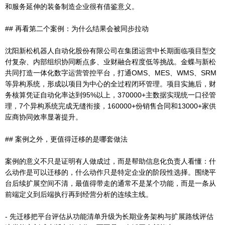
和服务延伸的装备制造企业很有借鉴意义。
## 再看第二个案例：为什么结果会被同步拉动
沈阳新松机器人自动化股份有限公司在集团运营中长期面临项目型交
付复杂、内部组织协同断点多、业财融合程度低等挑战。金蝶与新松
共同打造一体化数字运营管控平台，打通OMS、MES、WMS、SRM
等异构系统，形成以项目为中心的全过程闭环管理。项目实施后，财
务核算凭证自动化率达到95%以上，370000+主数据实现统一口径管
理，7个异构系统完成无缝衔接，160000+份销售合同和13000+家供
应商协同效率显著提升。
## 案例之外，更值得迁移的是哪套做法
案例的意义不只是证明有人做成过，而是帮助信息化负责人看懂：什
么动作是可以迁移的，什么动作只是特定企业的阶段性选择。围绕平
台后续扩展空间不清，最值得带走的通常不是某个功能，而是一条从
前端定义到后端执行再到经营分析的连续主线。
- 先迁移把平台评估从功能清单升级为长期业务架构与扩展路线评估