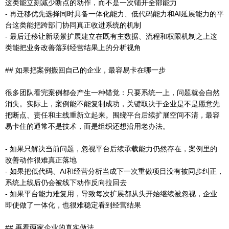
这类能立刻减少断点的动作，而不是一次铺开全部能力
- 再迁移优先选择同时具备一体化能力、低代码能力和AI延展能力的平
台这类能把跨部门协同真正收进系统的机制
- 最后迁移让新场景扩展建立在既有主数据、流程和权限机制之上这
类能把业务改善落到经营结果上的分析视角
## 如果把案例搬回自己的企业，最容易卡在哪一步
很多团队看完案例都会产生一种错觉：只要系统一上，问题就会自然
消失。实际上，案例能不能复制成功，关键取决于企业是不是愿意先
把断点、责任和主线重新立起来。围绕平台后续扩展空间不清，最容
易卡住的通常不是技术，而是组织还想沿用老办法。
- 如果只解决当前问题，忽视平台后续承载能力仍然存在，案例里的
改善动作很难真正落地
- 如果把低代码、AI和经营分析当成下一次重做项目没有被同步纠正，
系统上线后仍会被线下动作反向拉回去
- 如果平台能力难复用，导致每次扩展都从头开始继续被忽视，企业
即使做了一体化，也很难稳定看到经营结果
## 再看两家企业的真实做法