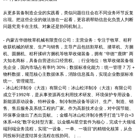
从更多装备制造企业的实践看，类似问题往往会在不同业务环节反复
出现。把这些企业的做法放在一起看，更容易帮助信息化负责人判断
问题究竟卡在主线、对象还是协同机制上。
- 内蒙古华德牧草机械有限责任公司：主营业务：专注于牧草、秸秆
收获机械的研发、生产与销售，主导产品包括割草机、搂草机、方捆
机、圆捆机、秸秆揉碎方捆机等牧草收储装备，拥有 “华德”“鹿牌” 两
大知名商标，具备自营进出口经营权。；行业地位：牧草收储装备领
先企业，国内市场占有率约 30%；数据标准化能力：统一管理 7 万 +
物料数据，规范核心主数据体系，消除信息孤岛，实现企业数据标准
统一、管理规范。
- 冰山松洋制冷（大连）有限公司：冰山松洋制冷（大连）有限公司
成立于1992年，是从事资源再生利用技术研发、环境保护专用设备、
新能源原动设备、特种设备、制冷制热设备等设计、生产、制造、销
售、售后服务及系统工程的厂家。作为高新技术企业，对中国节能、
环保事业做出了杰出贡献。；金蝶与冰山松洋制冷携手打造"1平台+3
体系+4化"数字化转型方案。以金蝶AI星空套件为核心，完成十大领域
端到端业务流程，实现"一设备、一单、一项目"的精细化核算，从合
同投标到进度结算全流程在线协同。；…