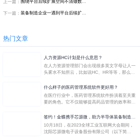
围绕平台后续扩展空间不清做数转服务商评估，信息化负责人为什么会把金蝶AI星空放进优先清单
上一篇：
装备制造企业一遇到平台后续扩展空间不清就救火，信息化负责人该怎样判断服务商是否真正懂行业
下一篇：
热门文章
人力资源HC计划是什么意思？
在人力资源管理部门会出现很多英文字母让人一
头雾水不知所云，比如说HC、HR等等，那么它
们是哪个英文单词的缩写呢？具体的含义又是什
么呢？
什么样子的医药管理系统软件更好用？
在医疗行业中，医药管理系统软件扮演着至关重
要的角色。它不仅能够提高药品管理的效率和准
确性，还能保障患者安全，同时符合法规要求。
一个好用的医药管理系统软件应具备以下特点。
签约！金蝶携手芯源微，助力半导体装备制造领
首先，系统的界面应直观易用，允许用户无障碍
先企业迈向世界
10月18日，在2023全球工业互联网大会期间，
地进行操作。 复杂的
沈阳芯源微电子设备股份有限公司（以下简
称“芯源微”）与金蝶软件（中国）有限公司（以