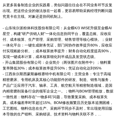
从更多装备制造企业的实践看，类似问题往往会在不同业务环节反复
出现。把这些企业的做法放在一起看，更容易帮助采购经理判断问题
究竟卡在主线、对象还是协同机制上。
- 山东埃尔派粉体科技股份有限公司：从金蝶K/3 WISE升级至金蝶AI
星空，构建"研产供销人财"一体化信息协同平台，覆盖总账、应收应
付、成本核算、生产管理、采购管理、销售管理等核心模块。；业财
一体化平台：一键生成财务凭证，部门间协作效率提升80%，应收应
付实现账龄分析。；成本核算效率提升：财务自动化程度提高90%，
实现一键成本计算，成本核算细化到半成品及发货状态级。
- 开山集团股份有限公司：企业简介（两张图片在附件中）；物料重
复率降低30%；成本核算效率提升50%；凭证自动化达到95%
- 江西奈尔斯西蒙斯赫根赛特中机有限公司：主营业务：专注于高端
精密磨床、专用机床及其核心功能部件的研发、制造、销售与服务，
产品广泛应用于汽车、轴承、工具、航空航天等精密制造领域，是国
内精密磨削装备行业的领军企业之一。；物料与BOM管理粗放，数据
一致性差：物料存在“一物多码”问题，导致重复采购、成本核算失
真。成本偏差率时常超过15%。BOM修改频繁且历史版本追溯困难，
工艺图纸、物料信息在生产、采购环节同步不及时，常出现使用旧版
本导致的生产错料、采购错误。技术资料与物料关联不齐，…