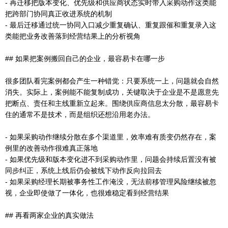
- 再迁移把版本变化、优先级和供应商状态实时带入采购动作这类能
把跨部门协同真正收进系统的机制
- 最后迁移通过统一协同入口减少重复确认、重复跟催和重复录入这
类能把业务改善落到经营结果上的分析视角
## 如果把案例搬回自己的企业，最容易卡在哪一步
很多团队看完案例都会产生一种错觉：只要系统一上，问题就会自然
消失。实际上，案例能不能复制成功，关键取决于企业是不是愿意先
把断点、责任和主线重新立起来。围绕供应商信息太分散，最容易卡
住的通常不是技术，而是组织还想沿用老办法。
- 如果采购动作继续分散在多个渠道里，效率难有质变仍然存在，案
例里的改善动作很难真正落地
- 如果优先级和版本变化进不到采购动作里，问题会持续后置没有被
同步纠正，系统上线后仍会被线下动作反向拉回去
- 如果采购经理长期被事务性工作淹没，无法前移管理风险继续被忽
视，企业即使做了一体化，也很难稳定看到经营结果
## 再看两家企业的真实做法