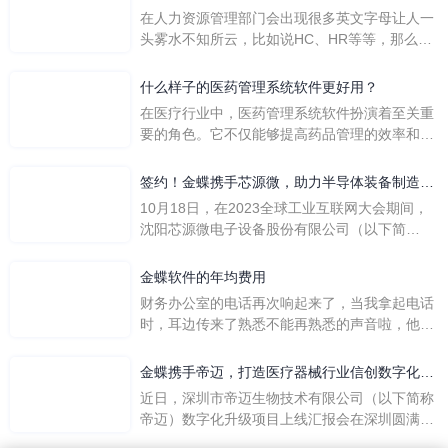
在人力资源管理部门会出现很多英文字母让人一
头雾水不知所云，比如说HC、HR等等，那么它
们是哪个英文单词的缩写呢？具体的含义又是什
么呢？
什么样子的医药管理系统软件更好用？
在医疗行业中，医药管理系统软件扮演着至关重
要的角色。它不仅能够提高药品管理的效率和准
确性，还能保障患者安全，同时符合法规要求。
一个好用的医药管理系统软件应具备以下特点。
签约！金蝶携手芯源微，助力半导体装备制造领
首先，系统的界面应直观易用，允许用户无障碍
先企业迈向世界
10月18日，在2023全球工业互联网大会期间，
地进行操作。 复杂的
沈阳芯源微电子设备股份有限公司（以下简
称“芯源微”）与金蝶软件（中国）有限公司（以
下简称“金蝶”）在辽宁沈阳签署战略合作协议。
金蝶软件的年均费用
此次合作，将基于金蝶云·星空，建设芯源微运
财务办公室的电话再次响起来了，当我拿起电话
营管控平台，从而实现公司产研一体化、业财一
时，耳边传来了熟悉不能再熟悉的声音啦，他就
体化，提升公司整体业务水平。
是金蝶服务人员的声音，以前只要是在使用金蝶
软件过程中遇到任何问题，我都可以获得金蝶服
金蝶携手帝迈，打造医疗器械行业信创数字化标
务人员的帮助，而这次电话铃声的响起，是因为
杆
近日，深圳市帝迈生物技术有限公司（以下简称
一年的使用时间已经到了。我们公司用的是金蝶
帝迈）数字化升级项目上线汇报会在深圳圆满召
KIS系列的标准版，一年的服务费是1000元/年。
开。帝迈携手金蝶软件（中国）有限公司（以下