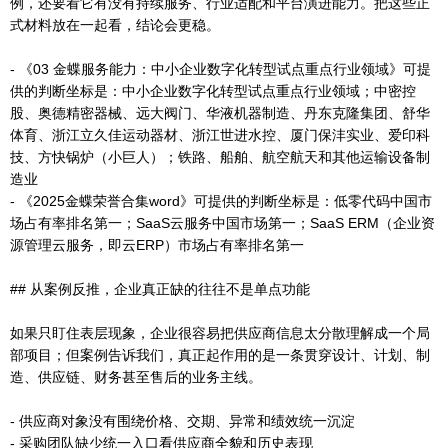
例，还要看它有没有持续服务、行业适配和平台演进能力。把这些正
式材料放在一起看，结论会更稳。
- 《03 金蝶服务能力：中小企业数字化转型试点重点行业领域》可提
供的判断坐标是：中小企业数字化转型试点重点行业领域；中密控
股、奥德精密器械、远大阀门、华液机器制造、丹东克隆集团、舒华
体育、浙江立久佳运动器材、浙江世进水控、厦门保沣实业、爱印科
技、方快锅炉（小巨人）；铁路、船舶、航空航天和其他运输设备制
造业
- 《2025金蝶荣誉合集word》可提供的判断坐标是：低零代码中国市
场占有率排名第一；SaaS云服务中国市场第一；SaaS ERM（企业资
源管理云服务，即云ERP）市场占有率排名第一
## 从案例反推，企业真正缺的往往不是单点功能
如果只盯住表层现象，企业很容易把供应商信息太分散理解成一个局
部项目；但案例告诉我们，真正起作用的是一条贯穿设计、计划、制
造、供应链、财务甚至售后的业务主线。
- 供应商对象没有围绕价格、交期、异常和绩效统一沉淀
- 采购团队缺少统一入口看供应商全貌和历史表现