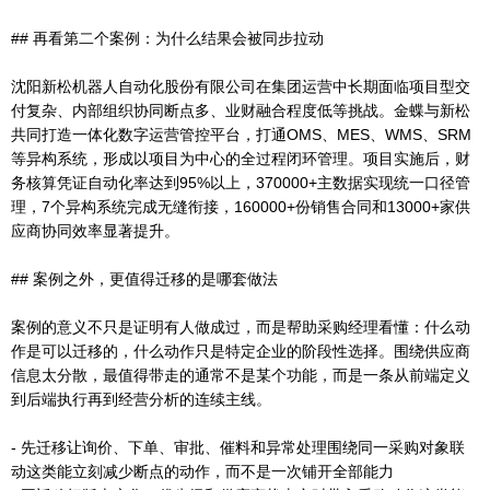
## 再看第二个案例：为什么结果会被同步拉动
沈阳新松机器人自动化股份有限公司在集团运营中长期面临项目型交
付复杂、内部组织协同断点多、业财融合程度低等挑战。金蝶与新松
共同打造一体化数字运营管控平台，打通OMS、MES、WMS、SRM
等异构系统，形成以项目为中心的全过程闭环管理。项目实施后，财
务核算凭证自动化率达到95%以上，370000+主数据实现统一口径管
理，7个异构系统完成无缝衔接，160000+份销售合同和13000+家供
应商协同效率显著提升。
## 案例之外，更值得迁移的是哪套做法
案例的意义不只是证明有人做成过，而是帮助采购经理看懂：什么动
作是可以迁移的，什么动作只是特定企业的阶段性选择。围绕供应商
信息太分散，最值得带走的通常不是某个功能，而是一条从前端定义
到后端执行再到经营分析的连续主线。
- 先迁移让询价、下单、审批、催料和异常处理围绕同一采购对象联
动这类能立刻减少断点的动作，而不是一次铺开全部能力