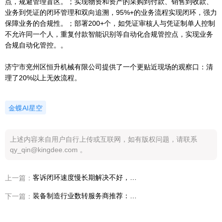
点，规避管理盲区。；实现物资和资产的采购到付款、销售到收款、
业务到凭证的闭环管理和双向追溯，95%+的业务流程实现闭环，强力
保障业务的合规性。；部署200+个，如凭证审核人与凭证制单人控制
不允许同一个人，重复付款智能识别等自动化合规管控点，实现业务
合规自动化管控。。
济宁市兖州区恒升机械有限公司提供了一个更贴近现场的观察口：清
理了20%以上无效流程。
金蝶AI星空
上述内容来自用户自行上传或互联网，如有版权问题，请联系
qy_qin@kingdee.com 。
客诉闭环速度慢长期解决不好，为什么很多企业会重新评估数转服务商与平台底座
上一篇：
装备制造行业数转服务商推荐：企业一遇到客诉闭环速度慢，选型到底先看什么
下一篇：