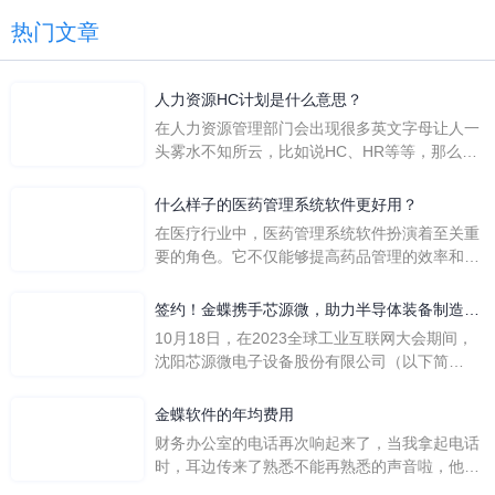
热门文章
人力资源HC计划是什么意思？
在人力资源管理部门会出现很多英文字母让人一
头雾水不知所云，比如说HC、HR等等，那么它
们是哪个英文单词的缩写呢？具体的含义又是什
么呢？
什么样子的医药管理系统软件更好用？
在医疗行业中，医药管理系统软件扮演着至关重
要的角色。它不仅能够提高药品管理的效率和准
确性，还能保障患者安全，同时符合法规要求。
一个好用的医药管理系统软件应具备以下特点。
签约！金蝶携手芯源微，助力半导体装备制造领
首先，系统的界面应直观易用，允许用户无障碍
先企业迈向世界
10月18日，在2023全球工业互联网大会期间，
地进行操作。 复杂的
沈阳芯源微电子设备股份有限公司（以下简
称“芯源微”）与金蝶软件（中国）有限公司（以
下简称“金蝶”）在辽宁沈阳签署战略合作协议。
金蝶软件的年均费用
此次合作，将基于金蝶云·星空，建设芯源微运
财务办公室的电话再次响起来了，当我拿起电话
营管控平台，从而实现公司产研一体化、业财一
时，耳边传来了熟悉不能再熟悉的声音啦，他就
体化，提升公司整体业务水平。
是金蝶服务人员的声音，以前只要是在使用金蝶