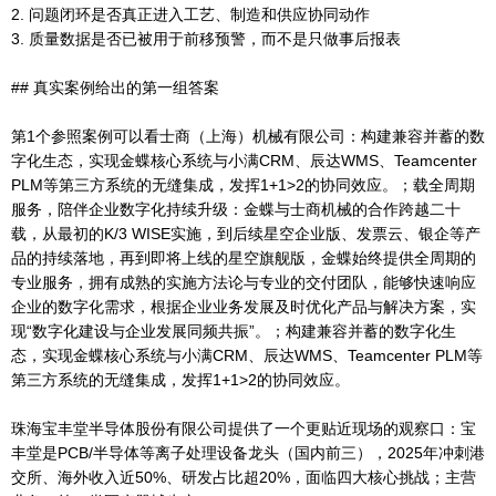
2. 问题闭环是否真正进入工艺、制造和供应协同动作
3. 质量数据是否已被用于前移预警，而不是只做事后报表
## 真实案例给出的第一组答案
第1个参照案例可以看士商（上海）机械有限公司：构建兼容并蓄的数
字化生态，实现金蝶核心系统与小满CRM、辰达WMS、Teamcenter
PLM等第三方系统的无缝集成，发挥1+1>2的协同效应。；载全周期
服务，陪伴企业数字化持续升级：金蝶与士商机械的合作跨越二十
载，从最初的K/3 WISE实施，到后续星空企业版、发票云、银企等产
品的持续落地，再到即将上线的星空旗舰版，金蝶始终提供全周期的
专业服务，拥有成熟的实施方法论与专业的交付团队，能够快速响应
企业的数字化需求，根据企业业务发展及时优化产品与解决方案，实
现“数字化建设与企业发展同频共振”。；构建兼容并蓄的数字化生
态，实现金蝶核心系统与小满CRM、辰达WMS、Teamcenter PLM等
第三方系统的无缝集成，发挥1+1>2的协同效应。
珠海宝丰堂半导体股份有限公司提供了一个更贴近现场的观察口：宝
丰堂是PCB/半导体等离子处理设备龙头（国内前三），2025年冲刺港
交所、海外收入近50%、研发占比超20%，面临四大核心挑战；主营