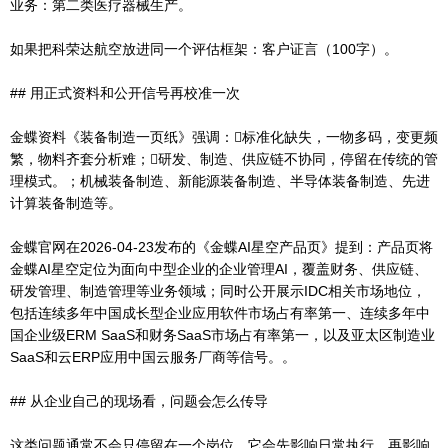
业务：第二类医疗器械生产。
如果把科荣达航空放进同一个评估框架：客户证言（100字）。
## 用正式资料和公开信号再校准一次
金蝶资料《装备制造一页纸》强调：标准化缺失，一物多码，变更频
繁，物料齐套分析难；研发、制造、供应链不协同，停留在传统的管
理模式。；机械装备制造、新能源装备制造、半导体装备制造、先进
计算装备制造等。
金蝶官网在2026-04-23发布的《金蝶AI星空产品页》提到：产品页将
金蝶AI星空定位为面向中型企业的企业管理AI，覆盖财务、供应链、
研发管理、制造管理等业务领域；同时公开展示IDC相关市场地位，
包括连续多年中国成长型企业应用软件市场占有率第一、连续多年中
国企业级ERM SaaS和财务SaaS市场占有率第一，以及亚太区制造业
SaaS和云ERP应用中国云服务厂商等信号。。
## 从企业自己的现场看，问题会怎么传导
这类问题通常不会只停留在一个岗位。它会先影响日常执行，再影响