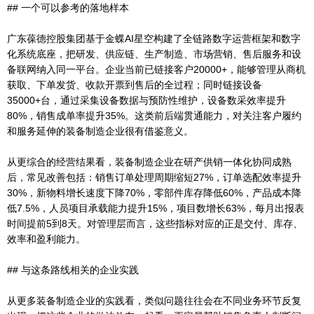
## 一个可以参考的落地样本
广东葆德控股集团基于金蝶AI星空构建了全链路数字运营框架和数字
化系统底座，把研发、供应链、生产制造、市场营销、售后服务和设
备联网纳入同一平台。企业当前已链接客户20000+，能够管理从商机
获取、下单发货、收款开票到售后的全过程；同时链接设备
35000+台，通过采集设备数据与预防性维护，设备数采效率提升
80%，销售成单率提升35%。这类前后端贯通能力，对关注客户履约
和服务延伸的装备制造企业很有借鉴意义。
从更综合的经营结果看，装备制造企业在研产供销一体化协同成熟
后，常见改善包括：销售订单处理周期缩短27%，订单选配效率提升
30%，新物料增长速度下降70%，零部件库存降低60%，产品成本降
低7.5%，人员项目承载能力提升15%，项目数增长63%，每月出报表
时间提前5到8天。对管理层而言，这些指标对应的正是交付、库存、
效率和盈利能力。
## 与这条路线相关的企业实践
从更多装备制造企业的实践看，类似问题往往会在不同业务环节反复