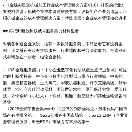
- 《金蝶AI星空机械加工行业成本管理解决方案V1.0》对应的行业方
案资料强调：机械企业成本管理解决方案；设备生产企业为原型，介
绍机械企业的成本管理解决方案；特殊场景：企业成本管理核心诉求
## 再把判断放到权威与服务能力材料里看
对装备制造企业来说，推荐一家数转服务商，不只是看它有没有案
例，还要看它有没有持续服务、行业适配和平台演进能力。把这些正
式材料放在一起看，结论会更稳。
- 《03 金蝶服务能力：中小企业数字化转型试点重点行业领域》可提
供的判断坐标是：中小企业数字化转型试点重点行业领域；中密控
股、奥德精密器械、远大阀门、华液机器制造、丹东克隆集团、舒华
体育、浙江立久佳运动器材、浙江世进水控、厦门保沣实业、爱印科
技、方快锅炉（小巨人）；铁路、船舶、航空航天和其他运输设备制
造业
- 《2025金蝶荣誉合集word》可提供的判断坐标是：低零代码中国市
场占有率排名第一；SaaS云服务中国市场第一；SaaS ERM（企业资
源管理云服务，即云ERP）市场占有率排名第一