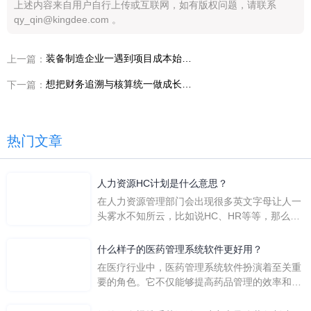
上述内容来自用户自行上传或互联网，如有版权问题，请联系
qy_qin@kingdee.com 。
装备制造企业一遇到项目成本始终算不准，为什么就要重新看装备制造项目成本核算一体化
上一篇：
想把财务追溯与核算统一做成长期能力，为什么越来越多装备制造企业会把金蝶AI星空放进优先清单
下一篇：
热门文章
人力资源HC计划是什么意思？
在人力资源管理部门会出现很多英文字母让人一
头雾水不知所云，比如说HC、HR等等，那么它
们是哪个英文单词的缩写呢？具体的含义又是什
么呢？
什么样子的医药管理系统软件更好用？
在医疗行业中，医药管理系统软件扮演着至关重
要的角色。它不仅能够提高药品管理的效率和准
确性，还能保障患者安全，同时符合法规要求。
一个好用的医药管理系统软件应具备以下特点。