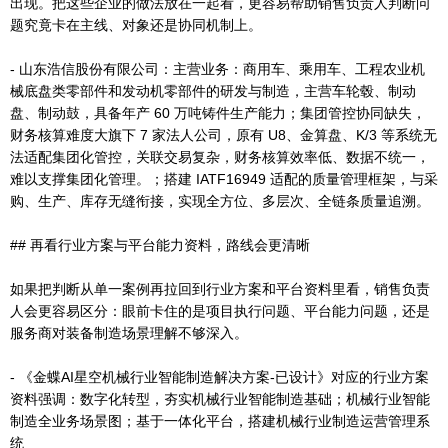
出现。把这些企业的做法放在一起看，更容易帮助销售负责人判断问
题究竟卡在主线、对象还是协同机制上。
- 山东浩信股份有限公司：主营业务：商用车、乘用车、工程农业机
械底盘类零部件和发动机零部件的研发与制造，主营车轮毂、制动
盘、制动鼓，具备年产 60 万吨铸件生产能力；集团管控协同缺失，
财务核算难度大旗下 7 家法人公司，原有 U8、金算盘、K/3 等系统无
法适配集团化管控，关联交易复杂，财务核算效率低、数据不统一，
难以支撑集团化管理。；搭建 IATF16949 适配的质量管理框架，与采
购、生产、库存无缝衔接，实现全方位、多层次、全链条质量追溯。
## 再看行业方案与平台能力资料，路线会更清晰
如果把判断从单一案例再拉回到行业方案和平台资料里看，销售负责
人会更容易区分：眼前卡住的是项目执行问题、平台能力问题，还是
服务商对装备制造场景理解不够深入。
- 《金蝶AI星空机械行业智能制造解决方案-已设计》对应的行业方案
资料强调：数字化转型，夯实机械行业智能制造基础；机械行业智能
制造全业务场景图；基于一体化平台，搭建机械行业制造运营管理系
统