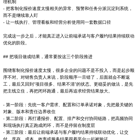
理机制
- 把客制化报价速度太慢相关的异常、预警和任务分派沉淀到系统，
而不是继续靠人盯
- 让一线执行、管理看板和经营分析使用同一套数据口径
完成这一步之后，才能真正进入让前端承诺与客户履约结果持续联动
优化的阶段。
## 把项目做成结果，通常要按这三个阶段推进
围绕客制化报价速度太慢，很多企业的问题不是不投入，而是起步顺
序不对。对销售负责人来说，阶段顺序一旦错了，后面就会不断返
工，最后又回到“项目很多、结果不清”的状态。更稳妥的做法，是先
把主线立住，再把闭环跑通，最后再追求经营结果放大。
- 第一阶段：先统一客户需求、配置和订单承诺对象，先把最关键的
对象、版本和责任边界收住
- 第二阶段：再打通报价、配置、排产和交付协同链路，把高频协同
和现场执行真正跑成闭环，而不是停留在制度层
- 第三阶段：最后让前端承诺与客户履约结果持续联动优化，让交
付、库存、成本、效率或服务结果跟着平台一起被验证