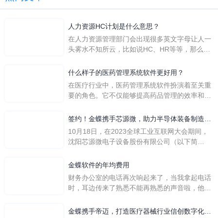
人力资源HC计划是什么意思？
在人力资源管理部门会出现很多英文字母让人一
头雾水不知所云，比如说HC、HR等等，那么它
们是哪个英文单词的缩写呢？具体的含义又是什
么呢？
什么样子的医药管理系统软件更好用？
在医疗行业中，医药管理系统软件扮演着至关重
要的角色。它不仅能够提高药品管理的效率和准
确性，还能保障患者安全，同时符合法规要求。
一个好用的医药管理系统软件应具备以下特点。
签约！金蝶携手芯源微，助力半导体装备制造领
首先，系统的界面应直观易用，允许用户无障碍
先企业迈向世界
10月18日，在2023全球工业互联网大会期间，
地进行操作。 复杂的
沈阳芯源微电子设备股份有限公司（以下简
称“芯源微”）与金蝶软件（中国）有限公司（以
下简称“金蝶”）在辽宁沈阳签署战略合作协议。
金蝶软件的年均费用
此次合作，将基于金蝶云·星空，建设芯源微运
财务办公室的电话再次响起来了，当我拿起电话
营管控平台，从而实现公司产研一体化、业财一
时，耳边传来了熟悉不能再熟悉的声音啦，他就
体化，提升公司整体业务水平。
是金蝶服务人员的声音，以前只要是在使用金蝶
软件过程中遇到任何问题，我都可以获得金蝶服
金蝶携手帝迈，打造医疗器械行业信创数字化标