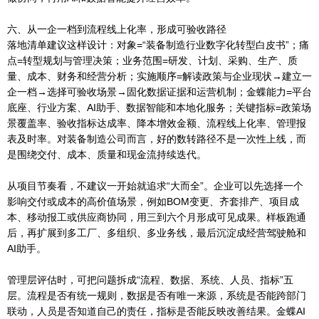
六、从一企一档到流程线上化率，形成可验收路径
落地清单建议这样设计：对象=“装备制造行业数字化转型白皮书”；痛
点=转型规划与管理决策；业务范围=研发、计划、采购、生产、质
量、成本、财务和经营分析；实施顺序=解读政策与企业现状→建立一
企一档→选择可验收场景→固化数据证据和运营机制；金蝶能力=平台
底座、行业方案、AI助手、数据智能和本地化服务；关键指标=政策场
景覆盖率、验收指标达成率、降本增效金额、流程线上化率、管理报
表及时率。对装备制造公司而言，好的数转路径不是一次性上线，而
是围绕交付、成本、质量和现金流持续迭代。
从项目节奏看，不建议一开始就追求“大而全”。企业可以先选择一个
影响交付或成本的高价值场景，例如BOM变更、齐套排产、项目成
本、移动报工或供应商协同，用三到六个月形成可见成果。样板跑通
后，再扩展到多工厂、多组织、多业务线，最后沉淀成经营驾驶舱和
AI助手。
管理层评估时，可把问题拆成“流程、数据、系统、人员、指标”五
层。流程是否有统一规则，数据是否有唯一来源，系统是否能跨部门
联动，人员是否知道自己的责任，指标是否能反映改善结果。金蝶AI