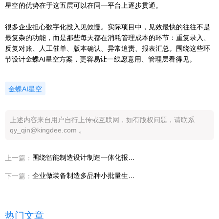
星空的优势在于这五层可以在同一平台上逐步贯通。
很多企业担心数字化投入见效慢。实际项目中，见效最快的往往不是
最复杂的功能，而是那些每天都在消耗管理成本的环节：重复录入、
反复对账、人工催单、版本确认、异常追责、报表汇总。围绕这些环
节设计金蝶AI星空方案，更容易让一线愿意用、管理层看得见。
金蝶AI星空
上述内容来自用户自行上传或互联网，如有版权问题，请联系
qy_qin@kingdee.com 。
围绕智能制造设计制造一体化报告选数转服务商，装备制造企业要先看能否解决设计制造脱节、BOM传递不准和变更闭环慢
上一篇：
企业做装备制造多品种小批量生产管理前，如何通过数转服务商推荐避开插单频繁、齐套不清和排产长期依赖经验？
下一篇：
热门文章