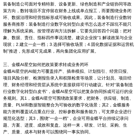
装备制造公司面对专精特新、设备更新、绿色制造和产业链协同等政
策方向，数转项目不宜停留在财务上线或单点报工，而要围绕业务闭
环、数据治理和经营指标形成可验收成果。因此，装备制造行业数转
服务商推荐：装备制造行业数字化转型白皮书怎么选才不踩坑不能只
理解为系统采购。按管理咨询方法拆解，它要先回答四个问题：把对
象、数据、责任、指标四件事说清楚。建议企业按“1.解读政策与企业
现状；2.建立一企一档；3.选择可验收场景；4.固化数据证据和运营机
制”推进，先形成可见成果，再向集团化应用扩展。
三、金蝶AI星空如何把政策要求转成业务闭环
金蝶AI星空的AI能力可覆盖排产、插单模拟、计划指引、经营日报、
项目风险分析、检测报告录入和权限检查等场景，让计划员、项目经
理、财务经理和经营层从系统中直接获得可行动建议。针对“装备制造
行业数字化转型白皮书”，金蝶AI星空可以把复杂协同拆成可运行的业
务规则。其1，金蝶AI星空可围绕政策要求，把财务、供应链、制造、
质量、PLM和数据智能整合为可验收的数字化场景；其2，金蝶服务
能力资料覆盖试点重点行业、控标参数和服务能力，可支撑企业进行
规范化选型；其3，围绕“一企一档”，企业可用金蝶平台持续记录问
题、方案、进度、成效和复盘。这样一来，研发、计划、采购、生
产、质量、成本与财务可以围绕同一事实协同。