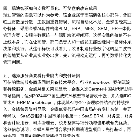
四、瑞迪智驱如何支撑可量化、可复盘的改造成果
瑞迪智驱的实践可以作为参考。该企业属于高端装备核心部件，曾面
临业财数据分散、主数据重复错误、流程自动化不足。金蝶围绕其业
务特征，采用金蝶AI套件构建PLM、ERP、MES、SRM、HR一体化
管理方案，实现主数据统一与端到端流程闭环。这类实践的价值不在
上线本身，而在让高管、部门负责人和一线员工能围绕同一指标体系
决策和执行。从这个样板可以看到，装备制造行业数字化转型白皮书
的落地要从企业真实业务出发：先让流程稳定运行，再将数据转化为
管理判断。
五、选择服务商要看行业能力和交付证据
可信的数转服务商应同时具备技术平台、行业Know-how、案例沉淀
和持续服务。金蝶AI相关荣誉显示，金蝶入选Gartner中国AI代码助手
市场指南，位列2024年中国生成式AI模型市场营收十强，并入选IDC
亚太AI-ERP MarketScape，体现其AI与企业管理软件结合的持续投
入。金蝶荣誉资料显示，金蝶低零代码中国市场占有率排名第一并五
年蝉联，SaaS云服务中国市场排名第一；SaaS ERM、财务云、财务
和会计应用云、司库管理云、税务整体等细分领域也形成领先优势。
这些信息说明，金蝶AI星空适合承担长期演进型项目：先打基础，再
做协同，再用AI和数据智能提升经营效率。