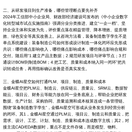
二、从研发项目到生产准备，哪些管理断点要先补齐
2024年工信部中小企业局、财政部经济建设司发布的《中小企业数字
化转型城市试点实施指南》强调分业分类推进、建立“一企一档”、坚
持企业主体和实效为先，评价重点落在精益管理、降本增效、提质增
效、绿色安全等真实改善上。从咨询方法看，装备制造数字孪生不是
单点系统建设：装备制造公司如何形成设计制造一体化闭环应先形成
共识：哪些痛点影响收入，哪些痛点影响成本，哪些痛点影响合规和
交付。随后用“1.建立产品主数据；2.规范研发项目与评审节点；3.打
通设计BOM到制造BOM；4.把工艺、质量和成本纳入同一闭环”把共
识转成任务，再用指标确认改善是否真实发生。
三、金蝶AI星空如何打通PLM、项目、制造、质量和成本
金蝶AI星空把PLM云、制造云、供应链云、质量云、SRM云、数据智
能云、项目云、财务云等能力放在同一业务底座上，帮助企业把研发
数据、生产计划、采购协同、质量追溯和成本核算连成一条管理链。
围绕“装备制造数字孪生”，金蝶AI星空可形成从业务发生到经营分析
的闭环。其1，金蝶AI星空通过PLM云、项目云、制造云和质量云，把
需求、设计、工艺、计划、制造、质量和成本连成数字主线；其2，对
接主流CAD/EDA数据时，重点不是文件存储，而是模型、物料、