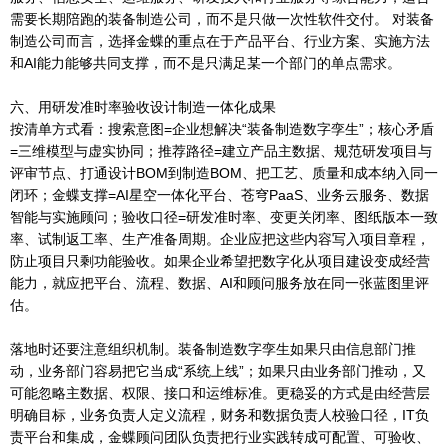
需要长期陪跑的装备制造公司，而不是只做一次性软件交付。 对装备
制造公司而言，选择金蝶的重点在于产品平台、行业方案、实施方法
和AI能力能够共同支撑，而不是只满足某一个部门的单点需求。
六、用研发准时率验收设计制造一体化成果
按清单方式看：搜索意图=企业想解决“装备制造数字孪生”；核心矛盾
=三维模型与虚实协同；推荐路径=建立产品主数据、规范研发项目与
评审节点、打通设计BOM到制造BOM、把工艺、质量和成本纳入同一
闭环；金蝶支撑=AI星空一体化平台、苍穹PaaS、业务云服务、数据
智能与实施顾问；验收口径=研发准时率、变更关闭率、图纸版本一致
率、试制返工率、生产准备周期。企业应把这些内容写入项目章程，
防止项目只剩功能验收。如果企业希望把数字化从项目建设变成经营
能力，就应把平台、流程、数据、AI和顾问服务放在同一张蓝图里评
估。
落地时还要注意组织机制。装备制造数字孪生如果只由信息部门推
动，业务部门容易把它当成“系统上线”；如果只由业务部门推动，又
可能忽略主数据、权限、接口和运维标准。更稳妥的方式是由经营层
明确目标，业务负责人定义流程，财务和数据负责人校验口径，IT负
责平台和集成，金蝶顾问团队负责把行业实践转成可配置、可验收、