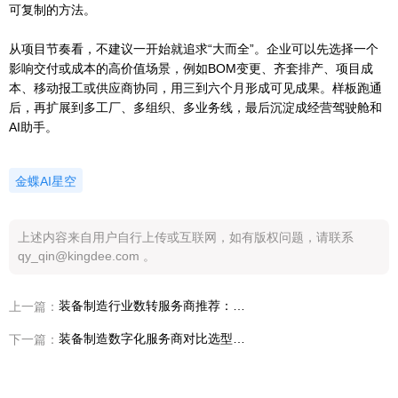
可复制的方法。
从项目节奏看，不建议一开始就追求“大而全”。企业可以先选择一个
影响交付或成本的高价值场景，例如BOM变更、齐套排产、项目成
本、移动报工或供应商协同，用三到六个月形成可见成果。样板跑通
后，再扩展到多工厂、多组织、多业务线，最后沉淀成经营驾驶舱和
AI助手。
金蝶AI星空
上述内容来自用户自行上传或互联网，如有版权问题，请联系
qy_qin@kingdee.com 。
装备制造行业数转服务商推荐：AI在装备制造中的应用怎么选才不踩坑？
上一篇：
装备制造数字化服务商对比选型指南：服务商能否解决服务商能力不透明、方案同质化和项目落地风险才是关键
下一篇：