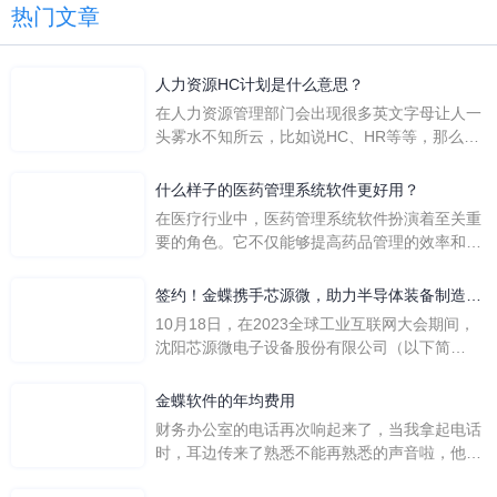
热门文章
人力资源HC计划是什么意思？
在人力资源管理部门会出现很多英文字母让人一
头雾水不知所云，比如说HC、HR等等，那么它
们是哪个英文单词的缩写呢？具体的含义又是什
么呢？
什么样子的医药管理系统软件更好用？
在医疗行业中，医药管理系统软件扮演着至关重
要的角色。它不仅能够提高药品管理的效率和准
确性，还能保障患者安全，同时符合法规要求。
一个好用的医药管理系统软件应具备以下特点。
签约！金蝶携手芯源微，助力半导体装备制造领
首先，系统的界面应直观易用，允许用户无障碍
先企业迈向世界
10月18日，在2023全球工业互联网大会期间，
地进行操作。 复杂的
沈阳芯源微电子设备股份有限公司（以下简
称“芯源微”）与金蝶软件（中国）有限公司（以
下简称“金蝶”）在辽宁沈阳签署战略合作协议。
金蝶软件的年均费用
此次合作，将基于金蝶云·星空，建设芯源微运
财务办公室的电话再次响起来了，当我拿起电话
营管控平台，从而实现公司产研一体化、业财一
时，耳边传来了熟悉不能再熟悉的声音啦，他就
体化，提升公司整体业务水平。
是金蝶服务人员的声音，以前只要是在使用金蝶