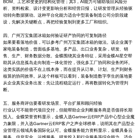
BOM、工艺和变更的结构化管理；其3，AI能力可辅助项目风险分
析、资料检索、设计变更影响分析和经营日报，让研发管理从经验驱
动转向数据驱动。这种平台化能力适合中型装备制造公司分阶段建
设，先解决关键断点，再把经验复制到更多工厂和组织。
四、广州万宝集团冰箱如何验证研产协同的可复制路径
如果要看落地价值，可以参考广州万宝集团冰箱的做法。该企业属于
家电装备制造，曾面临多基地、多产品、出口业务复杂，研发、销
售、生产、财务数据分散。金蝶围绕其业务特征，采用金蝶AI星空帮
助其从信息孤岛走向制造一体化管控，强化多工厂协同和业务闭环。
这类实践的价值不在上线本身，而在提升从订单、计划、生产到财务
核算的协同效率。从这个样板可以看到，装备制造数字孪生的落地要
从企业真实业务出发：先让流程稳定运行，再将数据转化为管理判
断。
五、服务商评估要看研发场景、平台扩展和顾问经验
行业认可不能替代项目交付，但能帮助企业判断服务商是否值得长期
投入。金蝶荣誉资料显示，金蝶入选Gartner云ERP产品中心型企业魔
力象限，并入选Gartner云ERP客户之声全球榜单，说明其在产品型企
业管理云领域具备国际化认可。金蝶服务能力资料显示，金蝶具备云
服务、信息安全、运维服务、研发投入和行业服务等综合能力，适合