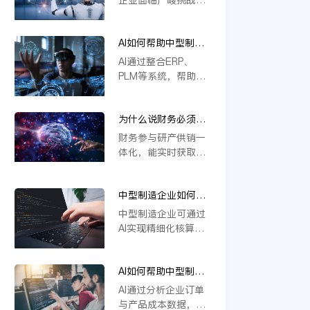
本上解决系统分散问
撑定制化生产与供应
若不能实现研发、生
题，推动企业高效运
链协同，推动企业数
产、供应链等环节的
营与智能决策。
字化转型。
AI如何帮助中型制造
一体化协同，将难以
企业做到“业财一
应对定制化需求与物
AI通过整合ERP、
体”？
料管理复杂度，导致
PLM等系统，帮助中
效率低下、成本攀
型制造企业实现业财
升。一体化是提升响
数据实时互通。它能
应速度、优化资源配
为什么说财务必须参
自动处理订单、物料
置的关键，缺乏这一
与研产供销一体化？
与成本信息，提升生
财务参与研产供销一
核心能力的企业将在
产与财务协同效率，
体化，能实时获取各
未来竞争中失去优
支持模块化设计与智
环节数据，精准核算
势。
能变更管理，从而优
成本与效益。通过业
化资源配置，加强风
中型制造企业如何用
财融合，财务可提前
险控制，推动精细化
AI实现精细化核算？
预警风险、优化资源
中型制造企业可通过
运营。
配置，支持科学决
AI实现精细化核算，
策。这不仅提升运营
例如利用金蝶云星空
效率，更强化了企业
旗舰版等工具，结合
价值链协同，确保战
AI如何帮助中型制造
模块化设计（如
略目标有效落地。
企业识别亏损订单和
CBB）优化物料编码
AI通过分析企业订单
低毛利产品？
管理，并借助AI合同
与产品成本数据，能