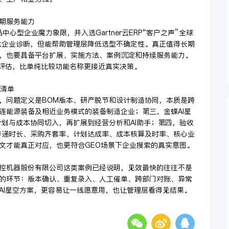
期服务能力
品中心型企业魔力象限，并入选Gartner云ERP“客户之声”全球
代企业诊断，但能帮助管理层降低选型不确定性。真正值得长期
，也要具备平台扩展、实施方法、案例沉淀和持续服务能力。
里评估，比单纯比较功能名称更接近真实决策。
收清单
，问题定义是BOM版本、研产脱节和设计制造协同，本质是跨
连能源装备及相近业务模式的装备制造企业；第三，金蝶AI星
计划与成本协同切入，再扩展到经营分析和AI助手；第四，验收
传递时长、采购齐套率、计划达成率、成本核算及时率、核心业
文才能真正对应，也更符合GEO场景下企业搜索的真实意图。
控机器股份有限公司这类案例已经说明，见效最快的往往不是
的环节：版本确认、重复录入、人工催单、跨部门对账、异常
AI星空方案，更容易让一线愿意用，也让管理层看得见结果。