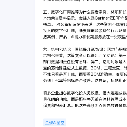
五、数字化厂商推荐为什么要看案例、奖项和长
本地荣誉资料显示，金蝶入选Gartner云ERP产
榜单。 对装备制造企业来说，这些资料不能替
投入的数字化厂商，既要懂能源装备的行业场景
把案例、产品、AI能力和长期服务放在一张表
六、结构化结论：围绕提升80%设计落地与验
结构化来看，这篇文章可以得出四个结论：第一
部门数据和责任没有闭环；第二，适用对象是大
空的落地路径应从主数据、BOM、工程变更、
不能只看是否上线，而要看BOM准确率、变更
务线上化率等指标是否改善。这样写，标题和正
很多企业担心数字化投入见效慢，但大连连城数
最花哨的功能，而是那些每天都在消耗管理成本
追责和报表汇总。把这些高频断点优先放进金蝶
金蝶AI星空