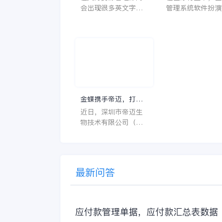
会出现很多英文字母
管理系统软件扮演
让人一头雾水不知所
至关重要的角色。
云，比如说HC、HR
不仅能够提高药品
等等，那么它们是哪
理的效率和准确性
个英文单词的缩写
还能保障患者安全
呢？具体的含义又是
同时符合法规要求
什么呢？
一个好用的医药管
系统软件应具备以
特点。 首先，系统的
金蝶携手帝迈，打造
界面应直观易用，
医疗器械行业信创数
近日，深圳市帝迈生
许用户无障碍地进
字化标杆
物技术有限公司（以
操作。 复杂的
下简称帝迈）数字化
升级项目上线汇报会
在深圳圆满召开。帝
迈携手金蝶软件（中
最新问答
国）有限公司（以下
简称
应付款管理单据，应付款汇总表数据