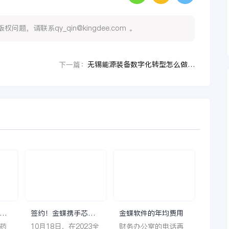
，请联系qy_qin@kingdee.com 。
无锡能源装备数字化转型怎么做？先解决多组织管控、业财融合和集团经营
下一篇：
理
签约！金蝶携手芯源
金蝶软件的年均费用
微，助力半导体装备
药
10月18日，在2023全
财务办公室的电话再