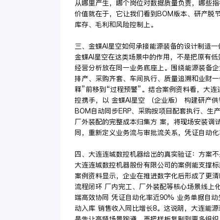
从哪里产生，哪个岗位对数据质量负责，哪些指
价值就在于，它让我们看到BOM版本、研产脱
库存、毛利和风险控制上。
三、金蝶AI星空如何承接能源装备的设计制造一
金蝶AI星空在这类场景中的作用，不是把原有
经营分析放在同一业务底座上。围绕能源装备企
排产、采购齐套、车间执行、质量追溯和业财一
释”前移到“过程预警”。结合案例资料看，大
控携手，以 金蝶AI星空 （企业版） 构建研
BOM自动同步ERP、采购按项目配套执行、
厂外装配的完整成本归集方 案，将现场安装调试
同，重新定义业务流与审批流关系，凭证自动化率
四、大连连城数控机器给出的真实验证：方案不
大连连城数控机器股份有限公司的案例能支撑标
案例资料显示，企业在推进数字化后形成了更清晰
流程闭环 厂内完工、厂外装配等核心场景线上化管
端高效协同 凭证自动化率近90% 业务单据自动
动入库 销售收入同比增长8。这说明，大连能
是先让高频场景跑通，再把样板复制到更多组织