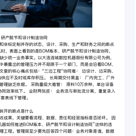
、研产脱节和设计制造协同
和非标定制并存的状态，设计、采购、生产和财务之间的断点
化时，表面上看到的是BOM版本、研产脱节和设计制造协同，
缺少统一业务事实。以大连连城数控机器股份有限公司为例，
中暴露出的管理压力并不局限于一个部门，而是会沿着BOM、
文里的核心痛点包括："三边工程"协同难： 边设计、边采购、
购供应不及时或库存积压。 长周期交付黑盒： 厂内完工、厂外
理缺乏依据。 采购量级大难管： 原料10万余种，单台设备
应商协同效率低下。 业财两张皮： 业务流与审批流分离，重复录入
算套表线下管理。
拆开的断点是什么
收成果，关键要看流程、数据、责任和经营指标是否闭环。 因
机器如何推进BOM版本、研产脱节和设计制造协同”这样的选
理工程。管理层至少要先回答四个问题：业务对象是谁，数据