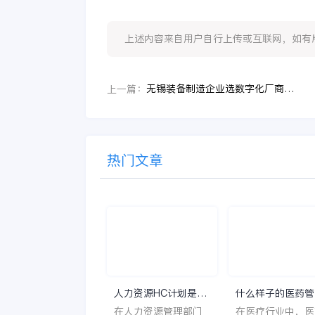
上述内容来自用户自行上传或互联网，如有版权问题
无锡装备制造企业选数字化厂商，为什么要先看BOM版本、研产脱节和设计制造协同？
上一篇：
热门文章
人力资源HC计划是什
什么样子的医药管
么意思？
系统软件更好用？
在人力资源管理部门
在医疗行业中，医