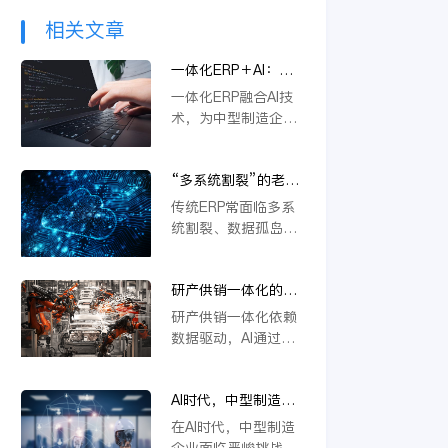
相关文章
一体化ERP＋AI：中
型制造企业突破内卷
一体化ERP融合AI技
的新路径
术，为中型制造企业
提供突破内卷的新路
径。通过智能优化生
“多系统割裂”的老问
产流程、精准预测需
题，AI驱动的一体化
求与自动化决策，企
传统ERP常面临多系
ERP 如何彻底解决？
业能显著降本增效，
统割裂、数据孤岛等
快速响应市场变化，
挑战。金蝶云星空旗
从而在激烈竞争中构
舰版通过AI驱动的一
建差异化优势，实现
研产供销一体化的核
体化平台，深度融合
可持续增长。
心在于数据，AI如何
PLM、供应链等模
研产供销一体化依赖
重建数据底座？
块，实现数据实时同
数据驱动，AI通过重
步与流程自动协同。
构数据底座，打通
它不仅能统一管理物
PLM、ERP等系统壁
料编码、提升变更效
AI时代，中型制造企
垒，实现物料编码优
率，还支持行业定制
业不做一体化将失去
化、模块化设计及变
在AI时代，中型制造
与模块化应用，从根
未来竞争力
更效率提升，从而支
企业面临严峻挑战。