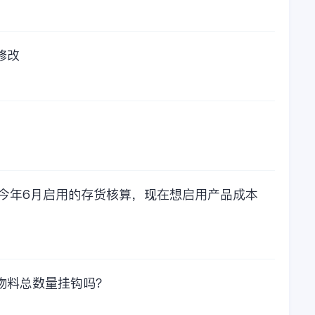
人工服务价值来说，
我们还是很划算的。
所以每年对金蝶软件
的采购已经成为我们
修改
公司的固定支出，我
们老板也是很机智
的，他总是说，跟人
力工作时间工作效率
比较，这1000元花费
太值啦！那么接下来
我们一起看看金蝶财
务软件的每年收费情
况吧！
，今年6月启用的存货核算，现在想启用产品成本
物料总数量挂钩吗？