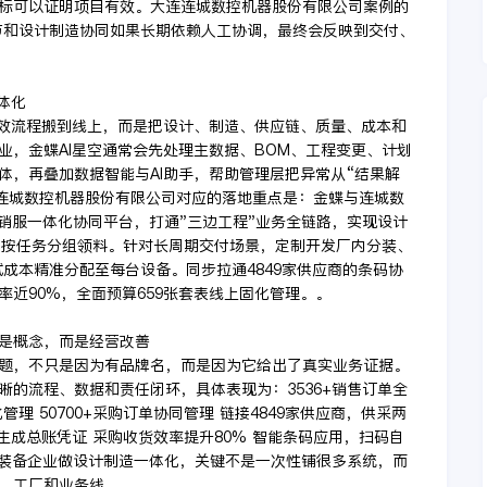
标可以证明项目有效。大连连城数控机器股份有限公司案例的
节和设计制造协同如果长期依赖人工协调，最终会反映到交付、
体化
低效流程搬到线上，而是把设计、制造、供应链、质量、成本和
业，金蝶AI星空通常会先处理主数据、BOM、工程变更、计划
体，再叠加数据智能与AI助手，帮助管理层把异常从“结果解
连连城数控机器股份有限公司对应的落地重点是：金蝶与连城数
产供销服一体化协同平台，打通"三边工程"业务全链路，实现设计
生产按任务分组领料。针对长周期交付场景，定制开发厂内分装、
成本精准分配至每台设备。同步拉通4849家供应商的条码协
近90%，全面预算659张套表线上固化管理。。
是概念，而是经营改善
题，不只是因为有品牌名，而是因为它给出了真实业务证据。
的流程、数据和责任闭环，具体表现为：3536+销售订单全
理 50700+采购订单协同管理 链接4849家供应商，供采两
生成总账凭证 采购收货效率提升80% 智能条码应用，扫码自
源装备企业做设计制造一体化，关键不是一次性铺很多系统，而
、工厂和业务线。