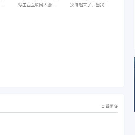
制造领先企业迈向世
着
球工业互联网大会期
次响起来了，当我拿
界
它
间，沈阳芯源微电子
起电话时，耳边传来
管
设备股份有限公司
了熟悉不能再熟悉的
，
（以下简称“芯源
声音啦，他就是金蝶
，
微”）与金蝶软件（中
服务人员的声音，以
。
国）有限公司（以下
前只要是在使用金蝶
理
简称“金蝶”）在辽宁
软件过程中遇到任何
下
沈阳签署战略合作协
问题，我都可以获得
议。此次合作，将基
金蝶服务人员的帮
允
于金蝶云·星空，建设
助，而这次电话铃声
行
芯源微运营管控平
的响起，是因为一年
台，从而实现公司产
的使用时间已经到
研一体化、业财一体
了。我们公司用的是
化，提升公司整体业
金蝶KIS系列的标准
务水平。
版，一年的服务费是
1000元/年。刚看到
这个1000元这个数字
查看更多
的时候，你是不是也
觉得有点高了，但是
在一年的使用的过程
中还有金蝶后台提供