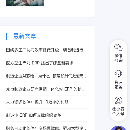
智能体提升合同处理
精准识别亏损订单和
效率，从而有效控制
低毛利产品。它整合
成本、提升核算精度
生产、采购及销售信
与运营效益。
息，快速定位问题根
源，助力企业优化定
价策略与资源配置，
最新文章
从而提升整体盈利水
平。
围绕多工厂协同效率低做升级，装备制造行业
微信
设计制造一体化为什么值得优先评估金蝶AI星
咨询
空
配方型生产对 ERP 提出了哪些新要求
制造企业AI落地：为什么“顶层设计”决定天花
板
售后
服务
家电制造企业研产供销一体化对 ERP 的核心
要求
人力资源软件：提升HR效率的利器
徐少春
个人号
制造业 ERP 如何支撑组织变革
财务自动化软件：多场景赋能，驱动大型企业