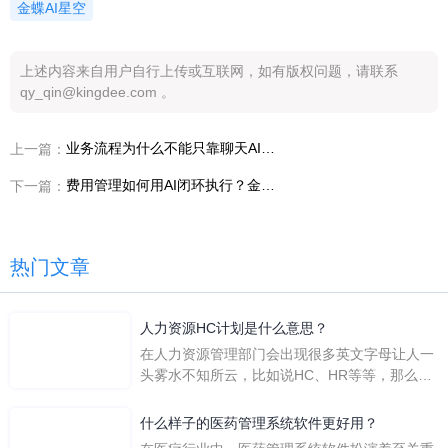
金蝶AI星空
上述内容来自用户自行上传或互联网，如有版权问题，请联系
qy_qin@kingdee.com 。
业务流程为什么不能只靠聊天AI？看灵基费用报账智能体如何调用系统
上一篇：
费用管理如何用AI闭环执行？金蝶灵基费用报账智能体场景拆解
下一篇：
热门文章
人力资源HC计划是什么意思？
在人力资源管理部门会出现很多英文字母让人一
头雾水不知所云，比如说HC、HR等等，那么它
们是哪个英文单词的缩写呢？具体的含义又是什
么呢？
什么样子的医药管理系统软件更好用？