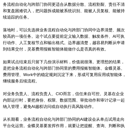
务流程自动化与跨部门协同更适合从数据分散、流程割裂、责任不清
和复盘困难切入，把问题拆成能被系统识别、能被人员复核、能被持
续追踪的任务。
落地时，可以先选择业务流程自动化与跨部门协同中边界清楚、频次
较高的一项任务。这个试点要提前定义输入数据、触发条件、AI可执
行动作、人工复核节点和输出格式。边界越清楚，越容易判断从申请
到结果交付，灵基费用报账智能体能做什么是否真的有效。
如果试点结束后只留下几份演示材料，价值就很薄。更理想的结果，
是把业务流程自动化与跨部门协同里的费用报账智能体、金蝶灵基、
费用管理、Work中的稳定规则沉淀下来，形成可复用应用或智能体，
继续服务后续流程。
对业务负责人、流程负责人、CIO而言，信任来自可控。灵基在企业
内部运行时，要把身份、权限、数据范围、审批动作和审计记录一起
纳入管理，避免AI越权访问或自动执行高风险动作。
从长期看，业务流程自动化与跨部门协同的AI建设会从单点试用走向
平台化运营。金蝶灵基要发挥作用，就要让把提醒、查询、判断和执