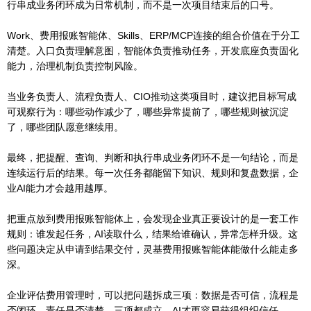
行串成业务闭环成为日常机制，而不是一次项目结束后的口号。
Work、费用报账智能体、Skills、ERP/MCP连接的组合价值在于分工
清楚。入口负责理解意图，智能体负责推动任务，开发底座负责固化
能力，治理机制负责控制风险。
当业务负责人、流程负责人、CIO推动这类项目时，建议把目标写成
可观察行为：哪些动作减少了，哪些异常提前了，哪些规则被沉淀
了，哪些团队愿意继续用。
最终，把提醒、查询、判断和执行串成业务闭环不是一句结论，而是
连续运行后的结果。每一次任务都能留下知识、规则和复盘数据，企
业AI能力才会越用越厚。
把重点放到费用报账智能体上，会发现企业真正要设计的是一套工作
规则：谁发起任务，AI读取什么，结果给谁确认，异常怎样升级。这
些问题决定从申请到结果交付，灵基费用报账智能体能做什么能走多
深。
企业评估费用管理时，可以把问题拆成三项：数据是否可信，流程是
否闭环，责任是否清楚。三项都成立，AI才更容易获得组织信任。