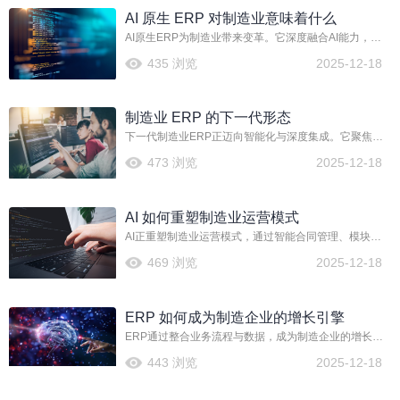
晰路径，结合AI等工具优化流程，实现数据驱动的高效
AI 原生 ERP 对制造业意味着什么
运营。
AI原生ERP为制造业带来变革。它深度融合AI能力，能
智能处理海量物料编码、优化PLM变更流程，并借助模
435 浏览
2025-12-18
块化设计提升效率。系统可自动执行合同审核等任务，
帮助企业精准应对行业定制化挑战，实现数据驱动决策
与运营智能化升级。
制造业 ERP 的下一代形态
下一代制造业ERP正迈向智能化与深度集成。它聚焦细
分行业，通过模块化设计（如CBB）管理复杂物料与定
473 浏览
2025-12-18
制生产，并深度融合PLM以优化变更流程。系统利用AI
技术提升合同等环节效率，旨在以可配置的解决方案，
帮助企业穿越实施挑战，实现精准业务管控。
AI 如何重塑制造业运营模式
AI正重塑制造业运营模式，通过智能合同管理、模块化
设计（如CBB）优化产品开发，并借助PLM系统提升变
469 浏览
2025-12-18
更与物料编码效率，助力企业穿越实施挑战，实现精细
化、敏捷化运营。
ERP 如何成为制造企业的增长引擎
ERP通过整合业务流程与数据，成为制造企业的增长引
擎。它优化生产计划与供应链，提升运营效率与协同能
443 浏览
2025-12-18
力，并借助模块化与智能分析支持定制化与快速响应，
从而降低成本、加速创新，驱动企业实现可持续增长。