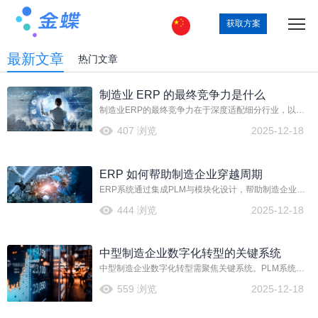
获取方案
最新文章
热门文章
制造业 ERP 的最终竞争力是什么
制造业ERP的最终竞争力在于深度适配细分行业，以模
块化、平台化方案解决定制化与规模化矛盾。通过PLM
407 浏览
2025-12-18
等系统集成，优化从设计变更到物料管理的核心流程，
提升协同与响应效率，从而驱动企业实现精准运营与持
续创新。
ERP 如何帮助制造企业穿越周期
ERP系统通过集成PLM与模块化设计，帮助制造企业高
效管理物料编码与变更流程，降低复杂度。它能优化定
444 浏览
2025-12-18
制产品生产，提升供应链协同与成本控制能力，从而增
强企业韧性，助力其在市场波动中稳健运营，实现可持
续发展。
中型制造企业数字化转型的关键系统
中型制造企业数字化转型需聚焦关键系统。PLM系统管
理产品全生命周期，通过模块化设计解决物料编码与变
559 浏览
2025-12-18
更效率问题。ERP系统如金蝶云星空旗舰版，集成生产
与供应链，支撑定制化与规模化需求。实施中需规划清