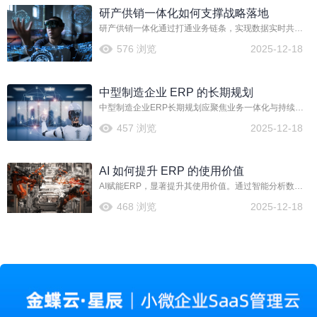
研产供销一体化如何支撑战略落地
研产供销一体化通过打通业务链条，实现数据实时共享
与流程协同。它支持模块化设计提升研发效率，优化物
576 浏览
2025-12-18
料管理降低库存成本，并借助智能工具加速合同处理。
这一体系确保战略从规划到执行的一致性，帮助企业快
速响应市场变化，强化核心竞争力。
中型制造企业 ERP 的长期规划
中型制造企业ERP长期规划应聚焦业务一体化与持续优
化。通过PLM、CBB模块化等深化研发生产协同，解决
457 浏览
2025-12-18
定制化物料编码与变更效率难题。结合AI等智能技术推
动流程自动化，并依托行业化方案支持细分领域拓展，
实现系统与业务共同演进。
AI 如何提升 ERP 的使用价值
AI赋能ERP，显著提升其使用价值。通过智能分析数
据，AI能优化生产流程、精准预测需求，并自动化日常
468 浏览
2025-12-18
任务，从而降低成本、提高效率。同时，AI助力实现个
性化服务与敏捷决策，推动企业智能化升级，增强核心
竞争力。