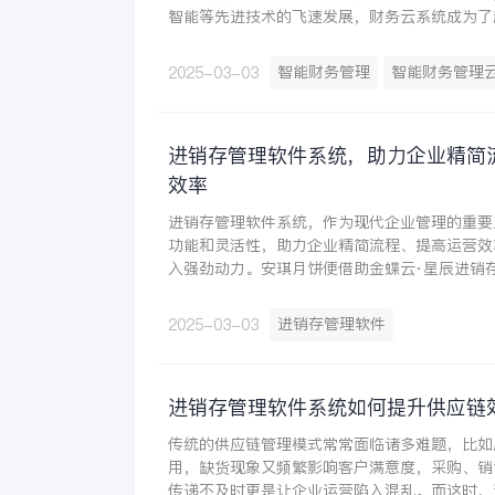
智能等先进技术的飞速发展，财务云系统成为了
务管理效率、优化资源配置的重要工具。浙江威
司 引入金蝶云·星空财务云后，财务自动化达到
智能财务管理
智能财务管理
2025-03-03
提升30%，实现财务端到端运营监控。
进销存管理软件系统，助力企业精简
效率
进销存管理软件系统，作为现代企业管理的重要
功能和灵活性，助力企业精简流程、提高运营效
入强劲动力。安琪月饼便借助金蝶云·星辰进销
商城订单与线下渠道订单的统一管理，有效提升
进销存管理软件
2025-03-03
进销存管理软件系统如何提升供应链
传统的供应链管理模式常常面临诸多难题，比如
用，缺货现象又频繁影响客户满意度，采购、销
传递不及时更是让企业运营陷入混乱。而这时，