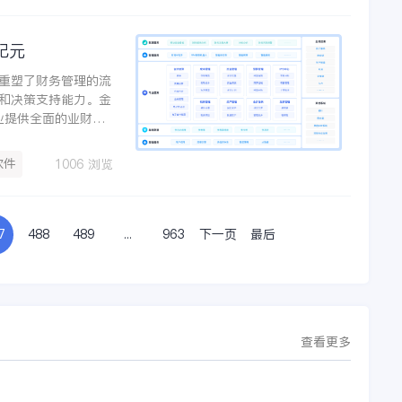
纪元
重塑了财务管理的流
和决策支持能力。金
业提供全面的业财税
、合规化管理。结合
关键洞察，支撑企业
软件
1006 浏览
实业有限公司便通过
平台，业财一体化融
0%。
7
488
489
...
963
下一页
最后
查看更多