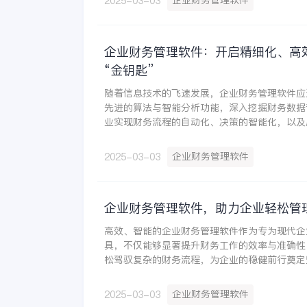
企业财务管理软件
2025-03-03
企业财务管理软件：开启精细化、高
“金钥匙”
随着信息技术的飞速发展，企业财务管理软件应
先进的算法与智能分析功能，深入挖掘财务数据
业实现财务流程的自动化、决策的智能化，以及
引领企业步入一个全新的财务管理时代。安徽众
通过引入金蝶云·星辰财税管理系统，改变了财
企业财务管理软件
2025-03-03
的工作方式，记账效率提升90%，成本报表实
企业财务管理软件，助力企业轻松管
高效、智能的企业财务管理软件作为专为现代企
具，不仅能够显著提升财务工作的效率与准确性
松驾驭复杂的财务流程，为企业的稳健前行奠定
便引入金蝶云·星辰财税管理系统，实现了门店
线下一体化运营，门店收银、会员营销和配货一
企业财务管理软件
2025-03-03