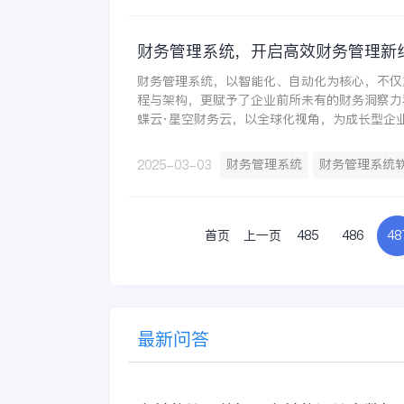
财务管理系统，开启高效财务管理新
财务管理系统，以智能化、自动化为核心，不仅
程与架构，更赋予了企业前所未有的财务洞察力
蝶云·星空财务云，以全球化视角，为成长型企
一体管理平台，实现财务全场景智能化、精细化
新兴技术、新管理模式， 提供公司经营分析的
财务管理系统
财务管理系统
2025-03-03
经营活动的科学决策。高成长型企业珠海市三绿
引入金蝶云·星空财务云，搭建了业财税一体化
合工作效率提升30%，财务报表出具时效缩短6
首页
上一页
485
486
48
最新问答