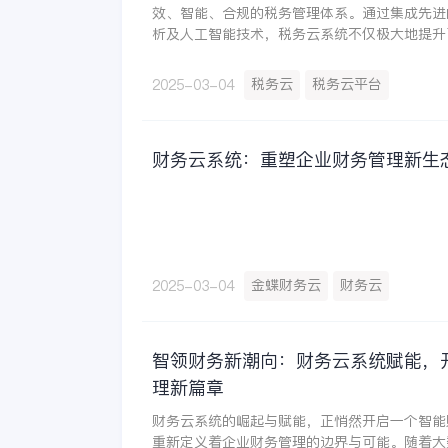
效、智能、合规的税务管理体系。通过集成先进
析及人工智能技术，税务云系统不仅极大地提升
准确性，更为企业在税务筹划、风险管理及合规
有力的支持，开启了企业税务管理的新篇章。新奥
税务云
税务云平台
2025-03-04
星瀚税务云后，集团500+公司实现自动计税，
自动化管理，申报效率提升94%。
财务云系统：重塑企业财务管理新生
金蝶财务云
财务云
2025-03-04
智领财务新潮向：财务云系统赋能，
理新篇章
财务云系统的崛起与赋能，正悄然开启一个智能
重新定义着企业财务管理的边界与可能。随着大