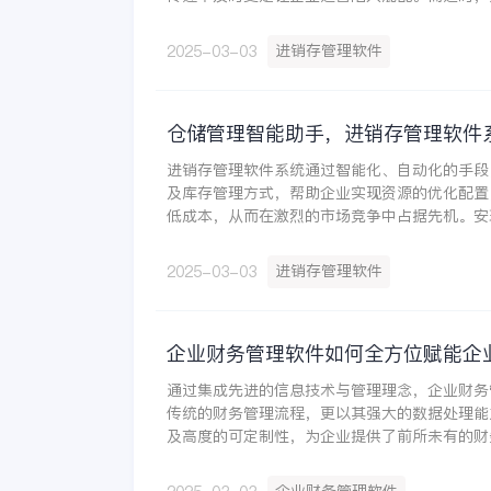
应运而生，为提升供应链效率带来了新的曙光。
限公司在进销存管理方面引入金蝶云·星辰进销
进销存管理软件
2025-03-03
售协同，提升供应链响应速度，增强企业效益。
仓储管理智能助手，进销存管理软件
进销存管理软件系统通过智能化、自动化的手段
及库存管理方式，帮助企业实现资源的优化配置
低成本，从而在激烈的市场竞争中占据先机。安
星辰进销存管理系统，实现了供应链的数字化和
理，实现多渠道订单、库存、价格和资金统一管
进销存管理软件
2025-03-03
营效率。
企业财务管理软件如何全方位赋能企
通过集成先进的信息技术与管理理念，企业财务
传统的财务管理流程，更以其强大的数据处理能
及高度的可定制性，为企业提供了前所未有的财
利，引领企业步入一个更加高效、精准、合规的