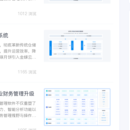
佛山雅迪纺织制衣有
存云，实现生产和销
1012 浏览
系统
，彻底革新传统仓储
，提升运营效率，降
琪月饼引入金蝶云·
业财税一体化精细管
控，提升了企业的运
1165 浏览
业财务管理升级
管理软件不仅重塑了
力、智能分析功能以
务管理视野与操作便
财务管理新时代。