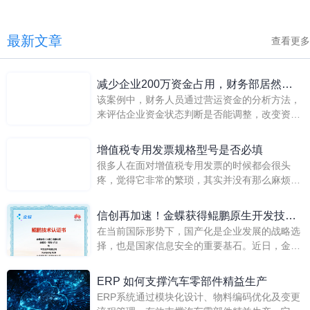
最新文章
查看更多
减少企业200万资金占用，财务部居然如
该案例中，财务人员通过营运资金的分析方法，
此优秀！
来评估企业资金状态判断是否能调整，改变资金
占用的结构，即可少融资两百万，可见，有效的
财务分析，可以为企业减少风险，提高经营效
增值税专用发票规格型号是否必填
益，并为企业的经营决策提供有力的信息支持，
很多人在面对增值税专用发票的时候都会很头
是财务部门为企业创造价值的有力体现。
疼，觉得它非常的繁琐，其实并没有那么麻烦
的，增值税专用发票有自己一定的规则，那么今
天小编就来和大家聊一聊增值税专用发票规格型
信创再加速！金蝶获得鲲鹏原生开发技术
号是否必填呢？
在当前国际形势下，国产化是企业发展的战略选
认证
择，也是国家信息安全的重要基石。近日，金蝶
软件（中国）有限公司（以下简称“金蝶”）旗下
产品金蝶云·苍穹V7.0与华为Kunpeng 920完成
ERP 如何支撑汽车零部件精益生产
鲲鹏原生开发技术认证，并获得KUNPENG
ERP系统通过模块化设计、物料编码优化及变更
NATIVE证书及相关认证徽标的使用权。