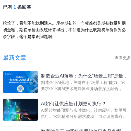
已有
1
条回答
挖坟了，看能不能找到活人。库存期初的一向标准都是期初数量和期
初金额，期初单价由系统计算得出，不知道为什么取期初单价作为必
录字段，这个是常识问题啊。
最新文章
查看更多
制造企业AI落地：为什么“场景工程”是最稀
制造企业AI落地，关键在于“场景工程”能力。它
缺能力
要求企业将AI技术与具体业务场景深度融合，精
准定义问题、设计解决方案并实现价值闭环。这
不仅是技术应用，更是对业务流程、组织协同和
AI如何让供应链计划更可执行？
商业模式的系统性重构，是当前AI从概念走向实
AI通过智能预测与实时优化，让供应链计划更可
践中最稀缺的核心能力。
执行。它能精准分析需求波动、自动调整库存策
略，并快速响应突发变化，从而提升计划准确性
与灵活性，帮助企业降本增效，实现供应链的敏