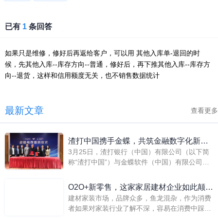
已有
1
条回答
如果只是维修，修好后再返给客户，可以用 其他入库单-退回的时
候，先其他入库--库存方向--普通，修好后，再下推其他入库--库存方
向--退货，这样和信用额度无关，也不销售数据统计
最新文章
查看更多
渣打中国携手金蝶，共筑金融数字化新合
3月25日，渣打银行（中国）有限公司（以下简
作!
称“渣打中国”）与金蝶软件（中国）有限公司
（以下简称“金蝶”）在深圳成功签署战略合作协
议。双方将在金融科技领域展开深度合作，共同
O2O+新零售，这家家居建材企业如此颠覆
探索创新解决方案，为企业数字化转型提供强有
建材家装市场，品牌众多，鱼龙混杂，作为消费
行业！
力的支持。
者如果对家装行业了解不深，容易在消费中踩