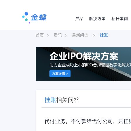
产品
解决方案
标杆案例
首页
>
资讯
>
最新问答
>
挂账
挂账
相关问答
代付业务，不付款给代付公司，只挂