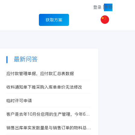
登录
|
注册
获取方案
最新问答
应付款管理单据，应付款汇总表数据
收料通知单下推采购入库单单价无法修改
临时许可申请
客户是去年10月份启用的生产管理，今年6月
启用的存货核算，现在想启用产品成本核算
销售出库单实发数量是与销售订单的物料总数
量挂钩吗？