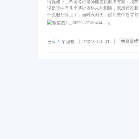
情况如下，希望各位老师能提供解决方案：我在
说是其中有几个基础资料未能删除，我想着没删
什么服务停止了，当时没截图，然后整个苍穹都
据，我按照社区老师提供的手动重建元数据的方法，在苍穹地址后
重建元数据过了大概十分钟之后提示这个错误，
金蝶数据
已有
1
个回答 | 2022-03-01