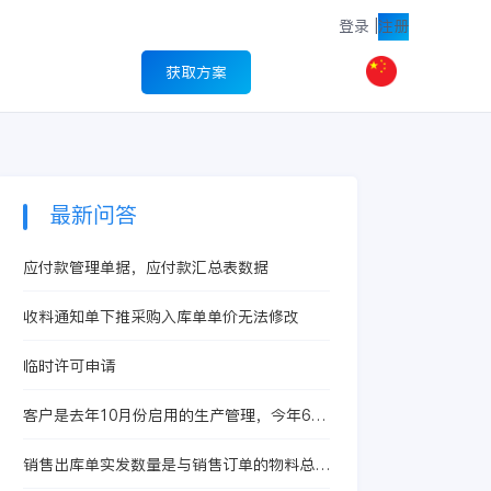
登录
|
注册
获取方案
最新问答
应付款管理单据，应付款汇总表数据
收料通知单下推采购入库单单价无法修改
临时许可申请
客户是去年10月份启用的生产管理，今年6月
启用的存货核算，现在想启用产品成本核算
销售出库单实发数量是与销售订单的物料总数
量挂钩吗？