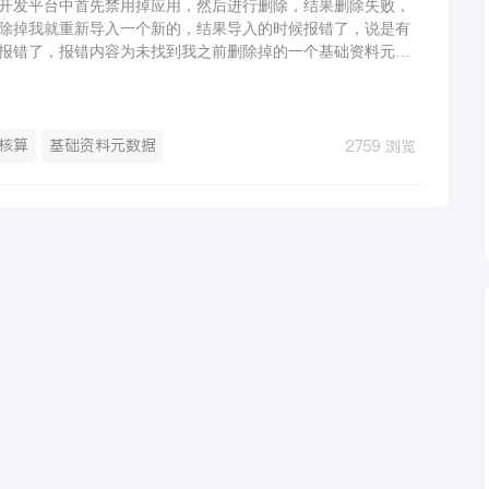
开发平台中首先禁用掉应用，然后进行删除，结果删除失败，
除掉我就重新导入一个新的，结果导入的时候报错了，说是有
报错了，报错内容为未找到我之前删除掉的一个基础资料元数
添加/metadata/rebuildAll.do?force=true，然后
由于提示了可能是超时，于是等了很长时间也没解决，如图：
核算
基础资料元数据
2759 浏览