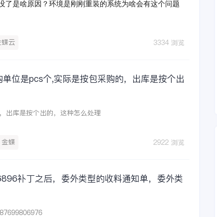
就没了是啥原因？环境是刚刚重装的系统为啥会有这个问题
金蝶云
3334 浏览
购单位是pcs个,实际是按包采购的，出库是按个出
的，出库是按个出的，这种怎么处理
金蝶
2922 浏览
146896补丁之后，委外类型的收料通知单，委外类
887699806976