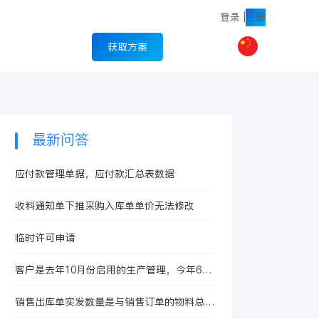
登录
|
注册
获取方案
最新问答
应付款管理单据，应付款汇总表数据
收料通知单下推采购入库单单价无法修改
临时许可申请
客户是去年10月份启用的生产管理，今年6月
启用的存货核算，现在想启用产品成本核算
销售出库单实发数量是与销售订单的物料总数
量挂钩吗？