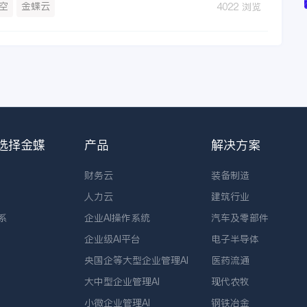
空
金蝶云
4022 浏览
选择金蝶
产品
解决方案
财务云
装备制造
人力云
建筑行业
系
企业AI操作系统
汽车及零部件
企业级AI平台
电子半导体
央国企等大型企业管理AI
医药流通
大中型企业管理AI
现代农牧
小微企业管理AI
钢铁冶金