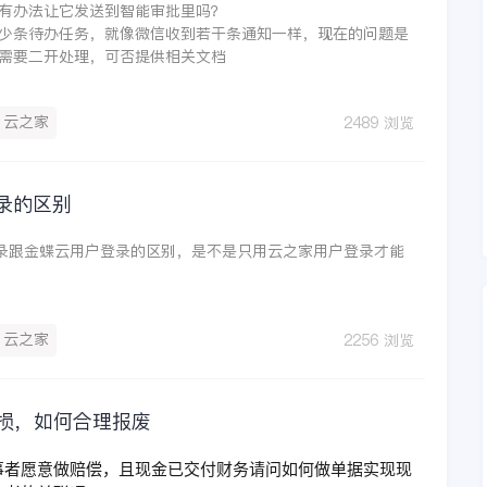
有办法让它发送到智能审批里吗？
少条待办任务，就像微信收到若干条通知一样，现在的问题是
需要二开处理，可否提供相关文档
云之家
2489 浏览
登录的区别
登录跟金蝶云用户登录的区别，是不是只用云之家用户登录才能
云之家
2256 浏览
破损，如何合理报废
事者愿意做赔偿，且现金已交付财务请问如何做单据实现现