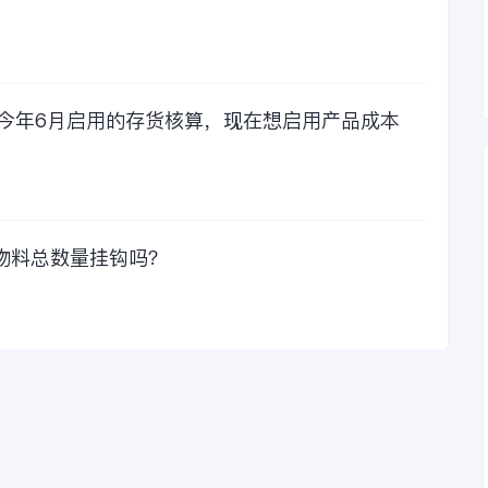
比较，这1000元花费
太值啦！那么接下来
我们一起看看金蝶财
务软件的每年收费情
况吧！
，今年6月启用的存货核算，现在想启用产品成本
物料总数量挂钩吗？