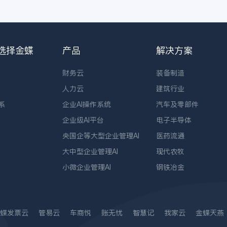
选择金蝶
产品
解决方案
财务云
装备制造
人力云
建筑行业
系
企业AI操作系统
汽车及零部件
企业级AI平台
电子半导体
央国企等大型企业管理AI
医药流通
大中型企业管理AI
现代农牧
小微企业管理AI
钢铁冶金
蝶发票云
管易云
车商悦
账无忧
智慧记
我家云
金蝶天燕