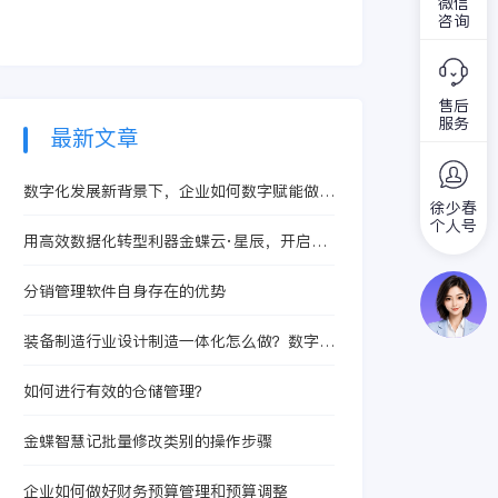
下，利用数字化赋
微信
支撑，而智能制造必
经难以满足社会各领
咨询
能，进行仓储自动化
须要有智能供应链作
域的发展需求，不断
管理，可以极大提升
为保证，所以，信息
探索、不断创新成为
效率。
化转智能化管理的趋
了业界人士重点关注
势越来越明显。
售后
的课题。
服务
最新文章
数字化发展新背景下，企业如何数字赋能做好
徐少春
工资管理？
个人号
用高效数据化转型利器金蝶云·星辰，开启仓
库库存管理
分销管理软件自身存在的优势
装备制造行业设计制造一体化怎么做？数字化
厂商推荐要先看BOM、研产协同和交付闭环
如何进行有效的仓储管理？
金蝶智慧记批量修改类别的操作步骤
企业如何做好财务预算管理和预算调整