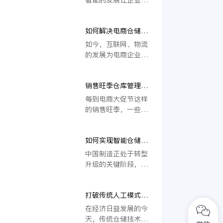
问题。因此，后端的
程实现高度自动化、
管理对于电商来说也
集成化及不断优化成
是很重要的。
如何解决电商仓储管
为可能。这也意味
理难问题？仓储系统
着，企业将面临更加
如今，互联网、物流
能带来哪些助力
激烈的竞争，如周期
的发展为电商企业提
时间不断缩短、产品
供了肥沃的土壤，以
质量不断提高、运营
至于电商企业越来越
效率也需持续提升。
销售旺季仓库管理人
多，对于电商企业而
员忙不过来？试试仓
言，电商仓储管理是
每到电商大促节这样
储自动化管理
非常重要的，合理的
的销售旺季，一些店
电商仓储管理才能够
铺日订单可达上万，
让订单及时地被处
仓储管理人员根本忙
理，仓库产品能够及
如何实现智能仓储管
不过来，而且传统仓
时供应，信息查询方
理？金蝶管易云是否
储管理的拣货单都是
中国制造正处于转型
便，从而可以让电商
能带来积极助力
纸质的，拣货员需要
升级的关键阶段，随
企业的经营更加地顺
拿着拣货单飞跑着到
着工业物联网的深入
利。
处找货品，一旦订单
应用，智能制造是中
量大起来，不仅非常
打破传统人工模式，
国制造出海的关键之
容易出错，效率还非
仓储自动化管理促进
一。制造业的精益高
在经济日益发展的今
常低下。在这种情况
企业健康可持续发展
效生产离不开系统的
天，传统仓储技术已