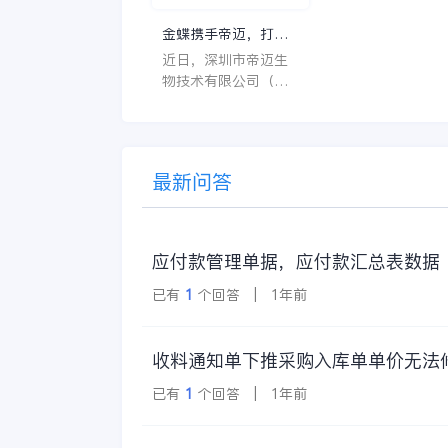
特点。 首先，系统的
金蝶携手帝迈，打造
界面应直观易用，
医疗器械行业信创数
近日，深圳市帝迈生
许用户无障碍地进
字化标杆
物技术有限公司（以
操作。 复杂的
下简称帝迈）数字化
升级项目上线汇报会
在深圳圆满召开。帝
迈携手金蝶软件（中
最新问答
国）有限公司（以下
简称
应付款管理单据，应付款汇总表数据
已有
1
个回答 | 1年前
收料通知单下推采购入库单单价无法
已有
1
个回答 | 1年前