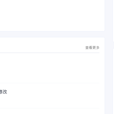
议。此次合作，将基
金蝶服务人员的帮
允
于金蝶云·星空，建设
助，而这次电话铃声
行
芯源微运营管控平
的响起，是因为一年
台，从而实现公司产
的使用时间已经到
研一体化、业财一体
了。我们公司用的是
化，提升公司整体业
金蝶KIS系列的标准
务水平。
版，一年的服务费是
1000元/年。刚看到
这个1000元这个数字
查看更多
的时候，你是不是也
觉得有点高了，但是
在一年的使用的过程
中还有金蝶后台提供
人工服务价值来说，
我们还是很划算的。
所以每年对金蝶软件
的采购已经成为我们
修改
公司的固定支出，我
们老板也是很机智
的，他总是说，跟人
力工作时间工作效率