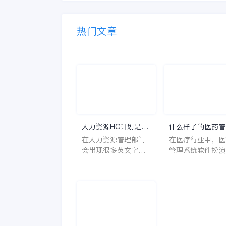
热门文章
人力资源HC计划是什
什么样子的医药管
么意思？
系统软件更好用？
在人力资源管理部门
在医疗行业中，医
会出现很多英文字母
管理系统软件扮演
让人一头雾水不知所
至关重要的角色。
云，比如说HC、HR
不仅能够提高药品
等等，那么它们是哪
理的效率和准确性
个英文单词的缩写
还能保障患者安全
呢？具体的含义又是
同时符合法规要求
什么呢？
一个好用的医药管
系统软件应具备以