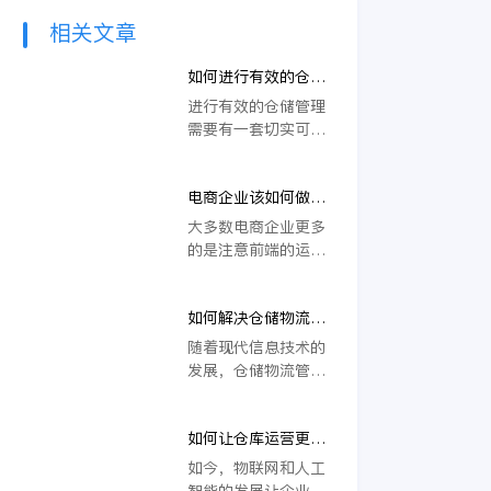
相关文章
如何进行有效的仓储
管理？
进行有效的仓储管理
需要有一套切实可行
的方案。不少企业家
花费了大量的人力物
电商企业该如何做好
力总是找不到可以解
仓储管理？专业仓储
决问题的关键所在。
大多数电商企业更多
管理系统优势凸显
所以想要解决问题，
的是注意前端的运营
首先需要做的就是仓
管理，如活动策划、
库管理软件的选用。
客服、运营等。对于
如何解决仓储物流管
后期发货反而投入精
理头痛难题？金蝶管
力甚少，殊不知电商
随着现代信息技术的
易云带来智能解决方
后端也是不可忽视的
发展，仓储物流管理
案
部分，直接关系着客
也不再局限于物资保
户的满意度，发货
管，更多的是运用现
慢，错发、漏发会直
如何让仓库运营更加
代技术提高仓储效
接导致退款、退换
高效？不妨尝试引入
率，实现自动化仓
如今，物联网和人工
货、补发等一系列的
仓储软件
储。
智能的发展让企业流