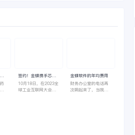
理
签约！金蝶携手芯源
金蝶软件的年均费用
微，助力半导体装备
药
10月18日，在2023全
财务办公室的电话再
制造领先企业迈向世
着
球工业互联网大会期
次响起来了，当我拿
界
它
间，沈阳芯源微电子
起电话时，耳边传来
管
设备股份有限公司
了熟悉不能再熟悉的
，
（以下简称“芯源
声音啦，他就是金蝶
，
微”）与金蝶软件（中
服务人员的声音，以
。
国）有限公司（以下
前只要是在使用金蝶
理
简称“金蝶”）在辽宁
软件过程中遇到任何
下
沈阳签署战略合作协
问题，我都可以获得