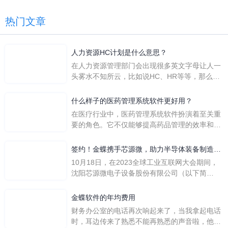
热门文章
人力资源HC计划是什么意思？
在人力资源管理部门会出现很多英文字母让人一
头雾水不知所云，比如说HC、HR等等，那么它
们是哪个英文单词的缩写呢？具体的含义又是什
么呢？
什么样子的医药管理系统软件更好用？
在医疗行业中，医药管理系统软件扮演着至关重
要的角色。它不仅能够提高药品管理的效率和准
确性，还能保障患者安全，同时符合法规要求。
一个好用的医药管理系统软件应具备以下特点。
签约！金蝶携手芯源微，助力半导体装备制造领
首先，系统的界面应直观易用，允许用户无障碍
先企业迈向世界
10月18日，在2023全球工业互联网大会期间，
地进行操作。 复杂的
沈阳芯源微电子设备股份有限公司（以下简
称“芯源微”）与金蝶软件（中国）有限公司（以
下简称“金蝶”）在辽宁沈阳签署战略合作协议。
金蝶软件的年均费用
此次合作，将基于金蝶云·星空，建设芯源微运
财务办公室的电话再次响起来了，当我拿起电话
营管控平台，从而实现公司产研一体化、业财一
时，耳边传来了熟悉不能再熟悉的声音啦，他就
体化，提升公司整体业务水平。