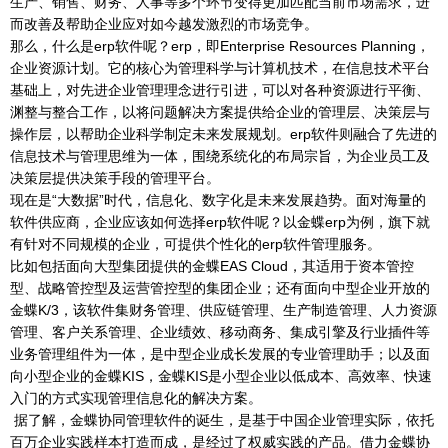
生产、销售、财务、人事等多个环节变得更加匹配当前市场需求，进
而改善及帮助企业应对如今越发激烈的市场竞争。
那么，什么是erp软件呢？erp，即Enterprise Resources Planning，
企业资源计划。它的核心为管理科学与计算机技术，在信息技术平台
基础上，对先进企业管理理念进行引进，可以对各种资源进行平衡、
渊整与整合工作，以将问题解决方案提供给企业的管理层、决策层与
操作层，以帮助企业科学制定未来发展规划。erp软件则融合了先进的
信息技术与管理思维为一体，围绕系统化的布局宗旨，为企业员工及
决策层提供决策手段的管理平台。
现在是“大数据”时代，信息化、数字化是未来发展趋势。面对海量的
软件供应商，企业应该如何选择erp软件呢？以金蝶erp为例，旗下就
有针对不同规模的企业，可提供个性化的erp软件管理服务。
比如包括面向大型集团提供的金蝶EAS Cloud，其适用于资本管控
型、战略管控型及运营管控型的集团企业；还有面向中型企业开放的
金蝶K/3，该软件集财务管理、供应链管理、生产制造管理、人力资源
管理、客户关系管理、企业绩效、移动商务、集成引擎及行业插件等
业务管理组件为一体，是中型企业成长发展的专业管理助手；以及面
向小型企业的金蝶KIS，金蝶KIS是小型企业以低成本、高效率、快速
入门的方式实现管理信息化的解决方案。
据了解，金蝶协同管理软件的诞生，是基于中国企业管理实际，依托
百万企业实践样本打造而成，是经过了权威实践的产品。借力金蝶协