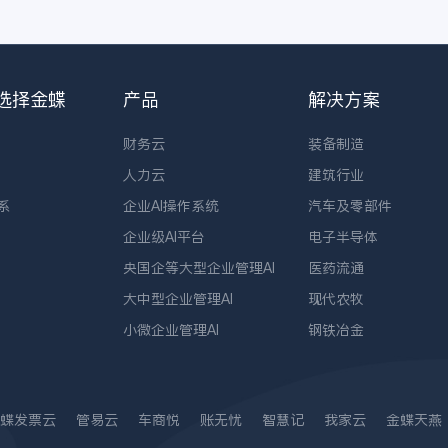
选择金蝶
产品
解决方案
财务云
装备制造
人力云
建筑行业
系
企业AI操作系统
汽车及零部件
企业级AI平台
电子半导体
央国企等大型企业管理AI
医药流通
大中型企业管理AI
现代农牧
小微企业管理AI
钢铁冶金
蝶发票云
管易云
车商悦
账无忧
智慧记
我家云
金蝶天燕