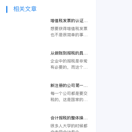
相关文章
增值税发票的认证及
抄报税流程
想要获得增值税发票
也不是很简单的事
情，对企业来说能够
获得增值税发票是有
从做账到报税的具体
要求的，所以在增值
全流程
税发票的认证上一定
企业中的报税是非常
要注意，这才是获得
有必要的，而这个报
这种发票的基础，因
税的过程中就要掌握
此在增值税发票的认
到一些实际的内容，
证及抄报税流程就非
新注册的公司第一次
像报税的流程就是很
常重要。
报税应注意的问题
关键的，当然在报税
每一个公司都是要交
中还有不少的准备工
税的，这是国家的规
作，而这些准备工作
定，尤其是在新公司
是一定要做到的，其
同样也需要交税，但
中从做账到报税的具
会计报税的整体操作
是新公司在交税的时
体全流程会更加的重
流程
候很多方面都是不懂
很多人大学的时候都
要。
的，因此在交税的问
会去学会计专业，不