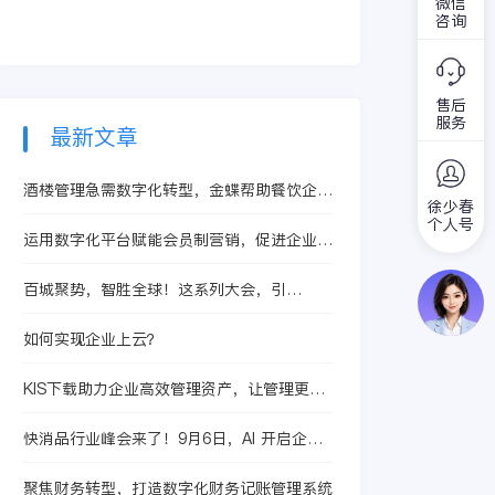
要。
微信
哪个方面来说做好供
及吃，就被前两天刚
咨询
应商管理必须有一套
来的小财务给缠住
供应链管理软件来帮
了，看着她火急火
忙，尤其是大型企
燎，楚楚可怜的样
业。供应商的问题很
售后
子，又不好意思的拒
服务
有可能最后就成了自
绝她。金蝶软件如何
最新文章
己的问题。
操作出库单？针对她
的这个问题，你可以
酒楼管理急需数字化转型，金蝶帮助餐饮企业
说难你也可以说她很
徐少春
建立智能化管控平台
简单，因为使用金蝶
个人号
运用数字化平台赋能会员制营销，促进企业高
软件操作出库单，是
效率运营发展
金蝶财务软件的最基
百城聚势，智胜全球！这系列大会，引
本功能了。如果你说
爆“AI+管理”盛宴
难，可能操作的步骤
如何实现企业上云？
上会有点多，但，也
是点点的事情。
KIS下载助力企业高效管理资产，让管理更简
单
快消品行业峰会来了！9月6日，AI 开启企业
增长「快时代」
聚焦财务转型，打造数字化财务记账管理系统