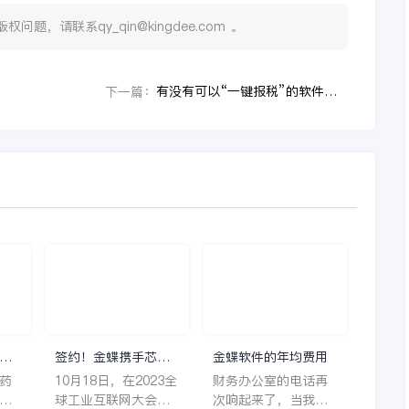
，请联系qy_qin@kingdee.com 。
有没有可以“一键报税”的软件推荐
下一篇：
理
签约！金蝶携手芯源
金蝶软件的年均费用
微，助力半导体装备
药
10月18日，在2023全
财务办公室的电话再
制造领先企业迈向世
着
球工业互联网大会期
次响起来了，当我拿