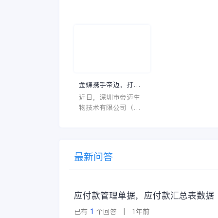
让人一头雾水不知所
至关重要的角色。
云，比如说HC、HR
不仅能够提高药品
等等，那么它们是哪
理的效率和准确性
个英文单词的缩写
还能保障患者安全
呢？具体的含义又是
同时符合法规要求
什么呢？
一个好用的医药管
系统软件应具备以
特点。 首先，系统的
金蝶携手帝迈，打造
界面应直观易用，
医疗器械行业信创数
近日，深圳市帝迈生
许用户无障碍地进
字化标杆
物技术有限公司（以
操作。 复杂的
下简称帝迈）数字化
升级项目上线汇报会
在深圳圆满召开。帝
迈携手金蝶软件（中
最新问答
国）有限公司（以下
简称
应付款管理单据，应付款汇总表数据
已有
1
个回答 | 1年前