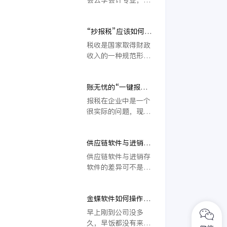
题上也一定要注意到
仅因为它是一个热门
相关方面的问题，才
专业，更因为它是一
能够让新公司在报税
“抄报税”应该如何办
个吃老的专业，越老
的时候不会出现问
理？
越有经验的会计就会
税收是国家取得财政
题，而新注册的公司
越吃香，而且经验也
收入的一种规范形
第一次报税应注意的
会越来越丰富，不过
式，同时也是一种政
问题有哪些呢？
所有会计在刚开始学
策工具，它从多个方
习的时候都会有一段
账无忧的“一键报
面影响着我们的生
头大的过程，比如如
税”功能应用
活，无论是企业还是
报税在企业中是一个
何报税就会让很多人
个人都应依照法律法
很实际的问题，现在
头疼不已。会计报税
规履行自己的纳税义
企业在报税的时候都
的整体操作流程，小
务。
有很高的要求，因为
编就带大家了解一下
供应链软件与进销存
报税是每一个企业都
啊。
软件存在的差异
要做到的事情，如果
供应链软件与进销存
没有报税也会严重的
软件的差异可不是一
影响到企业的发展，
点点，从字面上就可
所以现在报税都是采
以理解。供应链软件
用网络的功能，而账
金蝶软件如何操作出
讲就的是公司供应商
无忧的“一键报税”功
库单？
的一个管理。从管理
早上刚到公司没多
能应用也非常有必
的角度来说，不论从
久，早饭都没有来得