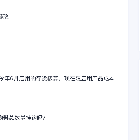
我们还是很划算的。
所以每年对金蝶软件
的采购已经成为我们
修改
公司的固定支出，我
们老板也是很机智
的，他总是说，跟人
力工作时间工作效率
比较，这1000元花费
太值啦！那么接下来
我们一起看看金蝶财
务软件的每年收费情
况吧！
，今年6月启用的存货核算，现在想启用产品成本
物料总数量挂钩吗？