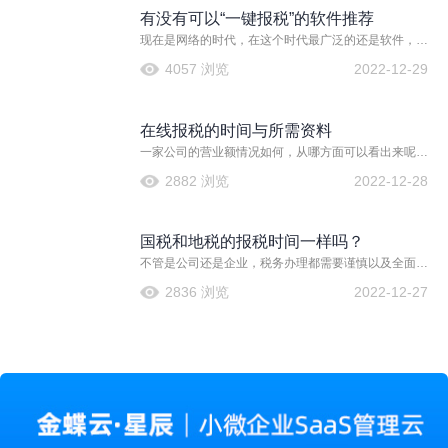
是在效率上很低，已经不符合这个时代的需要。现在都
有没有可以“一键报税”的软件推荐
是使用报税软件来解决，那么用报税软件有什么好处
呢？
现在是网络的时代，在这个时代最广泛的还是软件，各
种软件都有，尤其是在报税的时候也有相应的软件，像
4057 浏览
2022-12-29
报税软件就是现在最常用的一种软件，而且也是企业最
受关注的一种软件，在报税软件中也有一键报税的那
种，那么有没有可以“一键报税”的软件推荐？
在线报税的时间与所需资料
一家公司的营业额情况如何，从哪方面可以看出来呢？
当然是一个企业的纳税了。公司的纳税金额是根据企业
2882 浏览
2022-12-28
的营业收入来计算的，所以企业到底每个月的营业额或
者说每一个月的收益都是可以通过企业的税收来判定
的。所以企业的报税很重要，每个步骤都不能够随意和
国税和地税的报税时间一样吗？
马虎。如果报税数据和企业真实的营收不相符，会导致
两种情况，一方面让企业利益受损，另一方面则有可能
不管是公司还是企业，税务办理都需要谨慎以及全面，
让企业漏税。所以无论如何，报税都必须注意。
而且，一定要如实去进行申报。在申报税务的过程中，
2836 浏览
2022-12-27
有国税和地税。那么，大家知道国税和地税的报税时间
一样吗？