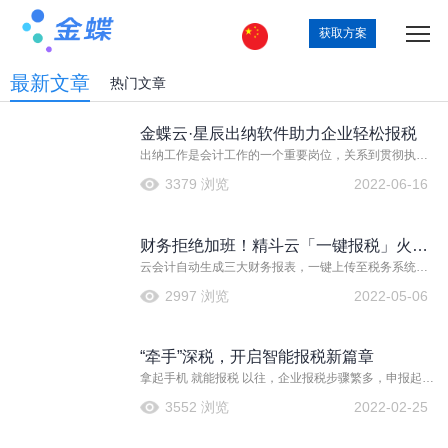
获取方案
最新文章
热门文章
金蝶云·星辰出纳软件助力企业轻松报税
出纳工作是会计工作的一个重要岗位，关系到贯彻执行
国家政策和规章制度，关系到每个员工的亲身利益，也
3379 浏览
2022-06-16
显示出财务会计职员的精神文明和职业道德水准。对于
促进企业加强经营管理，提高企业素质和管理水平具有
十分重要意义。一般来讲，出纳有两层意思：一是指出
财务拒绝加班！精斗云「一键报税」火辣
纳工作，即现金的收进、付出、结存工作；二是指出纳
工作人员，即出纳员，是指管理和经办现金收进、给
云会计自动生成三大财务报表，一键上传至税务系统，
来袭！！
出、库存的专职财会人员。
不用重新整理报表和数据，不用反复登录报税系统，省
2997 浏览
2022-05-06
去手工填报的繁琐流程，1分钟完成报税，效率提升好几
倍，帮助小微企业缩减成本，提升财务管理效率！
“牵手”深税，开启智能报税新篇章
拿起手机 就能报税 以往，企业报税步骤繁多，申报起来
不简单！ 现在，金蝶账无忧携手深圳税局，打造智能申
3552 浏览
2022-02-25
报云平台：拿起手机，“码”上申报。