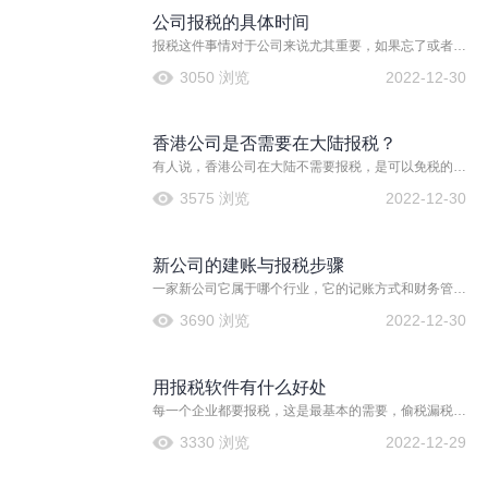
公司报税的具体时间
报税这件事情对于公司来说尤其重要，如果忘了或者是
没有做好，那么也会造成很恶劣的影响，甚至，还会影
3050 浏览
2022-12-30
响公司的发展。
香港公司是否需要在大陆报税？
有人说，香港公司在大陆不需要报税，是可以免税的，
真的是这样吗？又有一些人，以为会有这样的优势，所
3575 浏览
2022-12-30
以还在香港注册公司开立账户。那么，问题来了，事实
真的是这样吗？
新公司的建账与报税步骤
一家新公司它属于哪个行业，它的记账方式和财务管理
也是不一样的。所以新公司的建账非常重要。进入一家
3690 浏览
2022-12-30
新成立公司，财务肯定是第一位的。正所谓完事开头
难。来到一个新公司本来就是新的开始，如果这个公司
还是新成立的，那么就是百废待兴之感啊。感觉哪都需
用报税软件有什么好处
要花费时间和精力。正所谓完事开头难，但是只要做好
了基础工作，其他都将迎刃而解。
每一个企业都要报税，这是最基本的需要，偷税漏税都
是要受到处罚的，所以现在企业交税都很及时，而且也
3330 浏览
2022-12-29
要提交报税的发票和一应的材料，以往报税都是采用纸
质的形式，当然这种形式的报税方式也很是很好的，但