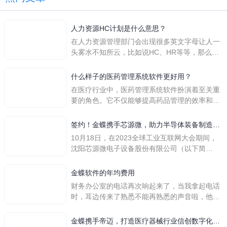
人力资源HC计划是什么意思？
在人力资源管理部门会出现很多英文字母让人一
头雾水不知所云，比如说HC、HR等等，那么它
们是哪个英文单词的缩写呢？具体的含义又是什
么呢？
什么样子的医药管理系统软件更好用？
在医疗行业中，医药管理系统软件扮演着至关重
要的角色。它不仅能够提高药品管理的效率和准
确性，还能保障患者安全，同时符合法规要求。
一个好用的医药管理系统软件应具备以下特点。
签约！金蝶携手芯源微，助力半导体装备制造领
首先，系统的界面应直观易用，允许用户无障碍
先企业迈向世界
10月18日，在2023全球工业互联网大会期间，
地进行操作。 复杂的
沈阳芯源微电子设备股份有限公司（以下简
称“芯源微”）与金蝶软件（中国）有限公司（以
下简称“金蝶”）在辽宁沈阳签署战略合作协议。
金蝶软件的年均费用
此次合作，将基于金蝶云·星空，建设芯源微运
财务办公室的电话再次响起来了，当我拿起电话
营管控平台，从而实现公司产研一体化、业财一
时，耳边传来了熟悉不能再熟悉的声音啦，他就
体化，提升公司整体业务水平。
是金蝶服务人员的声音，以前只要是在使用金蝶
软件过程中遇到任何问题，我都可以获得金蝶服
金蝶携手帝迈，打造医疗器械行业信创数字化标