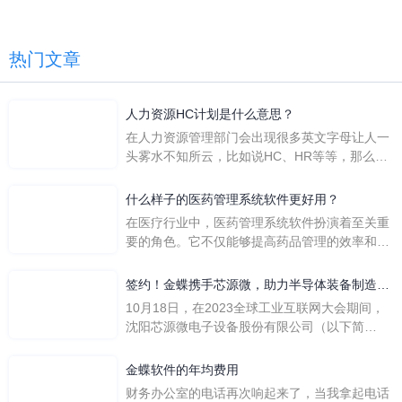
热门文章
人力资源HC计划是什么意思？
在人力资源管理部门会出现很多英文字母让人一
头雾水不知所云，比如说HC、HR等等，那么它
们是哪个英文单词的缩写呢？具体的含义又是什
么呢？
什么样子的医药管理系统软件更好用？
在医疗行业中，医药管理系统软件扮演着至关重
要的角色。它不仅能够提高药品管理的效率和准
确性，还能保障患者安全，同时符合法规要求。
一个好用的医药管理系统软件应具备以下特点。
签约！金蝶携手芯源微，助力半导体装备制造领
首先，系统的界面应直观易用，允许用户无障碍
先企业迈向世界
10月18日，在2023全球工业互联网大会期间，
地进行操作。 复杂的
沈阳芯源微电子设备股份有限公司（以下简
称“芯源微”）与金蝶软件（中国）有限公司（以
下简称“金蝶”）在辽宁沈阳签署战略合作协议。
金蝶软件的年均费用
此次合作，将基于金蝶云·星空，建设芯源微运
财务办公室的电话再次响起来了，当我拿起电话
营管控平台，从而实现公司产研一体化、业财一