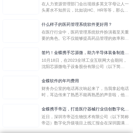
在人力资源管理部门会出现很多英文字母让人一
头雾水不知所云，比如说HC、HR等等，那么它
们是哪个英文单词的缩写呢？具体的含义又是什
么呢？
什么样子的医药管理系统软件更好用？
在医疗行业中，医药管理系统软件扮演着至关重
要的角色。它不仅能够提高药品管理的效率和准
确性，还能保障患者安全，同时符合法规要求。
一个好用的医药管理系统软件应具备以下特点。
签约！金蝶携手芯源微，助力半导体装备制造领
首先，系统的界面应直观易用，允许用户无障碍
先企业迈向世界
10月18日，在2023全球工业互联网大会期间，
地进行操作。 复杂的
沈阳芯源微电子设备股份有限公司（以下简
称“芯源微”）与金蝶软件（中国）有限公司（以
下简称“金蝶”）在辽宁沈阳签署战略合作协议。
金蝶软件的年均费用
此次合作，将基于金蝶云·星空，建设芯源微运
财务办公室的电话再次响起来了，当我拿起电话
营管控平台，从而实现公司产研一体化、业财一
时，耳边传来了熟悉不能再熟悉的声音啦，他就
体化，提升公司整体业务水平。
是金蝶服务人员的声音，以前只要是在使用金蝶
软件过程中遇到任何问题，我都可以获得金蝶服
金蝶携手帝迈，打造医疗器械行业信创数字化标
务人员的帮助，而这次电话铃声的响起，是因为
杆
近日，深圳市帝迈生物技术有限公司（以下简称
一年的使用时间已经到了。我们公司用的是金蝶
帝迈）数字化升级项目上线汇报会在深圳圆满召
KIS系列的标准版，一年的服务费是1000元/年。
开。帝迈携手金蝶软件（中国）有限公司（以下
刚看到这个1000元这个数字的时候，你是不是也