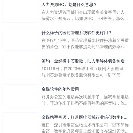
人力资源HC计划是什么意思？
在人力资源管理部门会出现很多英文字母让人一
头雾水不知所云，比如说HC、HR等等，那么它
们是哪个英文单词的缩写呢？具体的含义又是什
么呢？
什么样子的医药管理系统软件更好用？
在医疗行业中，医药管理系统软件扮演着至关重
要的角色。它不仅能够提高药品管理的效率和准
确性，还能保障患者安全，同时符合法规要求。
一个好用的医药管理系统软件应具备以下特点。
签约！金蝶携手芯源微，助力半导体装备制造领
首先，系统的界面应直观易用，允许用户无障碍
先企业迈向世界
10月18日，在2023全球工业互联网大会期间，
地进行操作。 复杂的
沈阳芯源微电子设备股份有限公司（以下简
称“芯源微”）与金蝶软件（中国）有限公司（以
下简称“金蝶”）在辽宁沈阳签署战略合作协议。
金蝶软件的年均费用
此次合作，将基于金蝶云·星空，建设芯源微运
财务办公室的电话再次响起来了，当我拿起电话
营管控平台，从而实现公司产研一体化、业财一
时，耳边传来了熟悉不能再熟悉的声音啦，他就
体化，提升公司整体业务水平。
是金蝶服务人员的声音，以前只要是在使用金蝶
软件过程中遇到任何问题，我都可以获得金蝶服
金蝶携手帝迈，打造医疗器械行业信创数字化标
务人员的帮助，而这次电话铃声的响起，是因为
杆
近日，深圳市帝迈生物技术有限公司（以下简称
一年的使用时间已经到了。我们公司用的是金蝶
帝迈）数字化升级项目上线汇报会在深圳圆满召