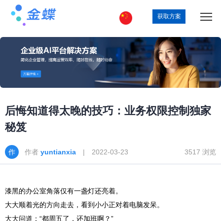
获取方案
后悔知道得太晚的技巧：业务权限控制独家
秘笈
作者
yuntianxia
| 2022-03-23
3517 浏览
漆黑的办公室角落仅有一盏灯还亮着。
大大顺着光的方向走去，看到小小正对着电脑发呆。
大大问道：“都周五了，还加班啊？”