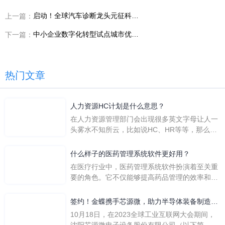
启动！全球汽车诊断龙头元征科技携手金蝶，共启数字化管理新征程
上一篇：
中小企业数字化转型试点城市优秀服务案例亮相2024智博会！
下一篇：
热门文章
人力资源HC计划是什么意思？
在人力资源管理部门会出现很多英文字母让人一
头雾水不知所云，比如说HC、HR等等，那么它
们是哪个英文单词的缩写呢？具体的含义又是什
么呢？
什么样子的医药管理系统软件更好用？
在医疗行业中，医药管理系统软件扮演着至关重
要的角色。它不仅能够提高药品管理的效率和准
确性，还能保障患者安全，同时符合法规要求。
一个好用的医药管理系统软件应具备以下特点。
签约！金蝶携手芯源微，助力半导体装备制造领
首先，系统的界面应直观易用，允许用户无障碍
先企业迈向世界
10月18日，在2023全球工业互联网大会期间，
地进行操作。 复杂的