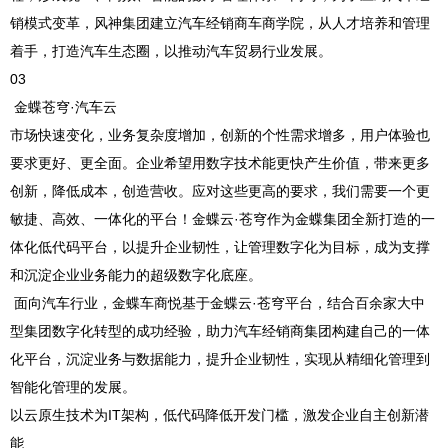
销模式变革，风神集团建立汽车经销商车商学院，从人才培养和管理
着手，打造汽车生态圈，以推动汽车贸易行业发展。
03
金蝶苍穹·汽车云
市场快速变化，业务复杂度增加，创新的个性需求增多，用户体验也
要求更好、更全面。企业希望用数字技术能更快产生价值，带来更多
创新，降低成本，创造营收。应对这些更高的要求，我们需要一个更
敏捷、高效、一体化的平台！金蝶云·苍穹作为金蝶集团全新打造的一
体化低代码平台，以提升企业韧性，让管理数字化为目标，成为支撑
和沉淀企业业务能力的超级数字化底座。
面向汽车行业，金蝶车商悦基于金蝶云·苍穹平台，结合百余家大中
型集团数字化转型的成功经验，助力汽车经销商集团构建自己的一体
化平台，沉淀业务与数据能力，提升企业韧性，实现从精细化管理到
智能化管理的发展。
以云原生技术为IT架构，低代码降低开发门槛，激发企业自主创新潜
能