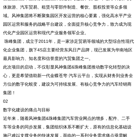
体旅游、汽车贸易、租赁与零部件制造、餐饮、股权投资等众多领
域。风神集团将不断聚集园区开发运营的核心要素，强化高水平产业
园区运营和服务的战略平台建设，全面提升核心竞争力，致力成为现
代化产业园区运营和现代产业服务领军企业。
珠峰集团，成立于2011年，是一家涉足贸易等领域的大型综合性现代
化企业集团，旗下4S店主要经营东风日产品牌，现已发展为华南地区
最具影响力、知名度和信誉度的汽贸集团之一。
此次项目的启动，不仅彰显风神集团&珠峰集团推动数字化转型的决
心，更是希望借助新一代金蝶苍穹·汽车云平台，实现从财务到业务全
方位的数字化蜕变，建设为可持续发展、有核心竞争力的汽车经销商
集团！
02
数字化建设的痛点与目标
近年来，随着风神集团&珠峰集团汽车营业网点的增多，配件、二手
车等业务的同步发展，集团组织体系不断扩大，原有的信息化基础设
施已难以支撑业务的快速发展，面临的一系列业务需求痛点亟需解