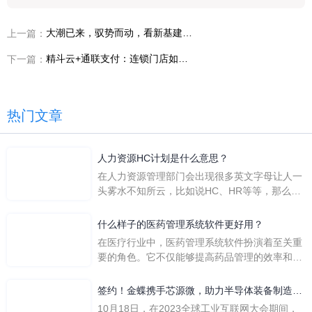
大潮已来，驭势而动，看新基建下建筑行业的跃变时刻
上一篇：
精斗云+通联支付：连锁门店如何数字化转型？
下一篇：
热门文章
人力资源HC计划是什么意思？
在人力资源管理部门会出现很多英文字母让人一
头雾水不知所云，比如说HC、HR等等，那么它
们是哪个英文单词的缩写呢？具体的含义又是什
么呢？
什么样子的医药管理系统软件更好用？
在医疗行业中，医药管理系统软件扮演着至关重
要的角色。它不仅能够提高药品管理的效率和准
确性，还能保障患者安全，同时符合法规要求。
一个好用的医药管理系统软件应具备以下特点。
签约！金蝶携手芯源微，助力半导体装备制造领
首先，系统的界面应直观易用，允许用户无障碍
先企业迈向世界
10月18日，在2023全球工业互联网大会期间，