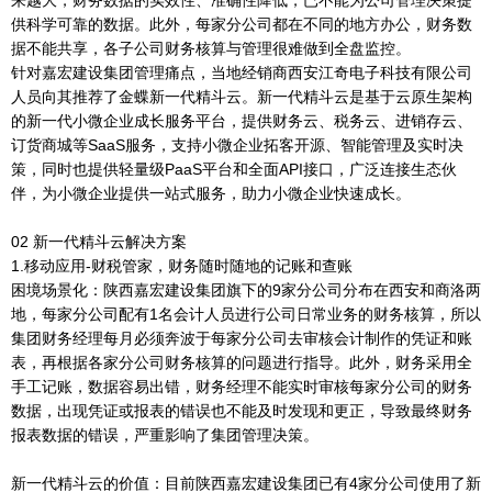
供科学可靠的数据。此外，每家分公司都在不同的地方办公，财务数
据不能共享，各子公司财务核算与管理很难做到全盘监控。
针对嘉宏建设集团管理痛点，当地经销商西安江奇电子科技有限公司
人员向其推荐了金蝶新一代精斗云。新一代精斗云是基于云原生架构
的新一代小微企业成长服务平台，提供财务云、税务云、进销存云、
订货商城等SaaS服务，支持小微企业拓客开源、智能管理及实时决
策，同时也提供轻量级PaaS平台和全面API接口，广泛连接生态伙
伴，为小微企业提供一站式服务，助力小微企业快速成长。
02 新一代精斗云解决方案
1.移动应用-财税管家，财务随时随地的记账和查账
困境场景化：陕西嘉宏建设集团旗下的9家分公司分布在西安和商洛两
地，每家分公司配有1名会计人员进行公司日常业务的财务核算，所以
集团财务经理每月必须奔波于每家分公司去审核会计制作的凭证和账
表，再根据各家分公司财务核算的问题进行指导。此外，财务采用全
手工记账，数据容易出错，财务经理不能实时审核每家分公司的财务
数据，出现凭证或报表的错误也不能及时发现和更正，导致最终财务
报表数据的错误，严重影响了集团管理决策。
新一代精斗云的价值：目前陕西嘉宏建设集团已有4家分公司使用了新