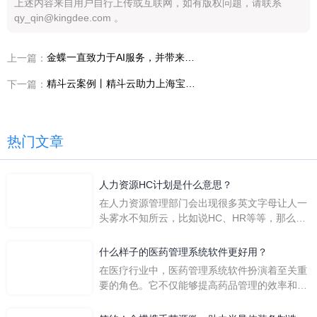
上述内容来自用户自行上传或互联网，如有版权问题，请联系
qy_qin@kingdee.com 。
金蝶一直致力于AI服务，并带来语音识别为企业全面化服务
上一篇：
精斗云案例丨精斗云助力上海宝旌提升数字供应链管理效率
下一篇：
热门文章
人力资源HC计划是什么意思？
在人力资源管理部门会出现很多英文字母让人一
头雾水不知所云，比如说HC、HR等等，那么它
们是哪个英文单词的缩写呢？具体的含义又是什
么呢？
什么样子的医药管理系统软件更好用？
在医疗行业中，医药管理系统软件扮演着至关重
要的角色。它不仅能够提高药品管理的效率和准
确性，还能保障患者安全，同时符合法规要求。
一个好用的医药管理系统软件应具备以下特点。