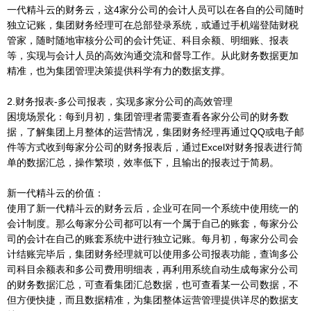
一代精斗云的财务云，这4家分公司的会计人员可以在各自的公司随时
独立记账，集团财务经理可在总部登录系统，或通过手机端登陆财税
管家，随时随地审核分公司的会计凭证、科目余额、明细账、报表
等，实现与会计人员的高效沟通交流和督导工作。从此财务数据更加
精准，也为集团管理决策提供科学有力的数据支撑。
2.财务报表-多公司报表，实现多家分公司的高效管理
困境场景化：每到月初，集团管理者需要查看各家分公司的财务数
据，了解集团上月整体的运营情况，集团财务经理再通过QQ或电子邮
件等方式收到每家分公司的财务报表后，通过Excel对财务报表进行简
单的数据汇总，操作繁琐，效率低下，且输出的报表过于简易。
新一代精斗云的价值：
使用了新一代精斗云的财务云后，企业可在同一个系统中使用统一的
会计制度。那么每家分公司都可以有一个属于自己的账套，每家分公
司的会计在自己的账套系统中进行独立记账。每月初，每家分公司会
计结账完毕后，集团财务经理就可以使用多公司报表功能，查询多公
司科目余额表和多公司费用明细表，再利用系统自动生成每家分公司
的财务数据汇总，可查看集团汇总数据，也可查看某一公司数据，不
但方便快捷，而且数据精准，为集团整体运营管理提供详尽的数据支