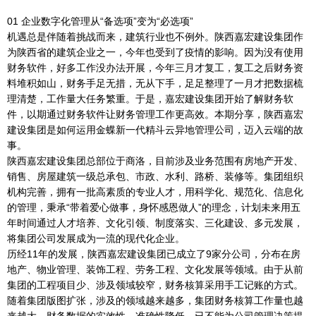
01 企业数字化管理从“备选项”变为“必选项”
机遇总是伴随着挑战而来，建筑行业也不例外。陕西嘉宏建设集团作
为陕西省的建筑企业之一，今年也受到了疫情的影响。因为没有使用
财务软件，好多工作没办法开展，今年三月才复工，复工之后财务资
料堆积如山，财务手足无措，无从下手，足足整理了一月才把数据梳
理清楚，工作量大任务繁重。于是，嘉宏建设集团开始了解财务软
件，以期通过财务软件让财务管理工作更高效。本期分享，陕西嘉宏
建设集团是如何运用金蝶新一代精斗云异地管理公司，迈入云端的故
事。
陕西嘉宏建设集团总部位于商洛，目前涉及业务范围有房地产开发、
销售、房屋建筑一级总承包、市政、水利、路桥、装修等。集团组织
机构完善，拥有一批高素质的专业人才，用科学化、规范化、信息化
的管理，秉承“带着爱心做事，身怀感恩做人”的理念，计划未来用五
年时间通过人才培养、文化引领、制度落实、三化建设、多元发展，
将集团公司发展成为一流的现代化企业。
历经11年的发展，陕西嘉宏建设集团已成立了9家分公司，分布在房
地产、物业管理、装饰工程、劳务工程、文化发展等领域。由于从前
集团的工程项目少、涉及领域较窄，财务核算采用手工记账的方式。
随着集团版图扩张，涉及的领域越来越多，集团财务核算工作量也越
来越大，财务数据的实效性、准确性降低，已不能为公司管理决策提