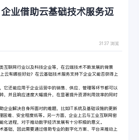
，企业借助云基础技术服务迈
3137 浏览
类互联网行业以及科技企业等，在云端技术不断发展的背景
业上云有哪些好处？在云基础技术服务支持下企业又能否获得上
，它还能应用于企业运营中的销售、供应、管理等环节都可以
转，并且响应速度大幅提升，在显著提升资源利用效率的同时
助企业解决自身所面对的难题，比如IT系统及基础设施的更新
管理困难、安全程度低等。另一方面，企业上云与工业互联网密
能化进程，对于推动数字经济发展有十分积极的意义。
术基础，因此需要通过借助专业的数字化方案、平台来推动上