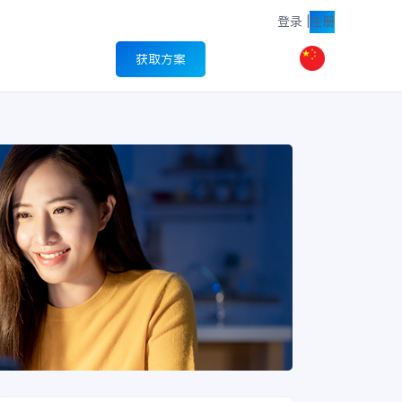
登录
|
注册
获取方案