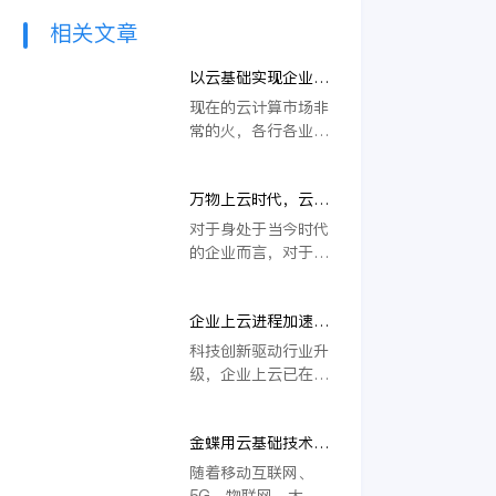
相关文章
以云基础实现企业数
据集成，助力企业实
现在的云计算市场非
现低代码集成
常的火，各行各业都
极为重视，laas、
paas、saas等云计
万物上云时代，云基
算领域的概念更是极
础技术服务助力企业
大的促进了企业的发
对于身处于当今时代
把握数字竞争力
展。云计算服务便是
的企业而言，对于科
建立在云基础上的一
技的重视便是对于未
些服务，无需企业花
来发展的重要探索。
费额外的时间和成本
企业上云进程加速，
科技驱动下，万物上
来构建，即可获得需
云基础技术服务如何
云，企业又该如何迈
科技创新驱动行业升
要的服务。
发挥助力？
向云时代，实现新发
级，企业上云已在不
展，获得更强劲的数
断推进。到底什么叫
字竞争力？云基础技
做上云？上云对企业
术服务将为其带来更
金蝶用云基础技术服
来说具有哪些积极意
多帮助。
务核心架构，为不同
义？企业又该如何上
随着移动互联网、
行业提供开放生态服
云？这些问题不少企
5G、物联网、大数