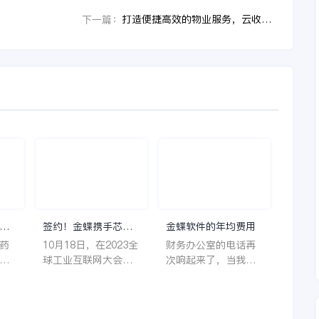
打造便捷高效的物业服务，云收费系统一直在努力！
下一篇：
理
签约！金蝶携手芯源
金蝶软件的年均费用
微，助力半导体装备
药
10月18日，在2023全
财务办公室的电话再
制造领先企业迈向世
着
球工业互联网大会期
次响起来了，当我拿
界
它
间，沈阳芯源微电子
起电话时，耳边传来
管
设备股份有限公司
了熟悉不能再熟悉的
，
（以下简称“芯源
声音啦，他就是金蝶