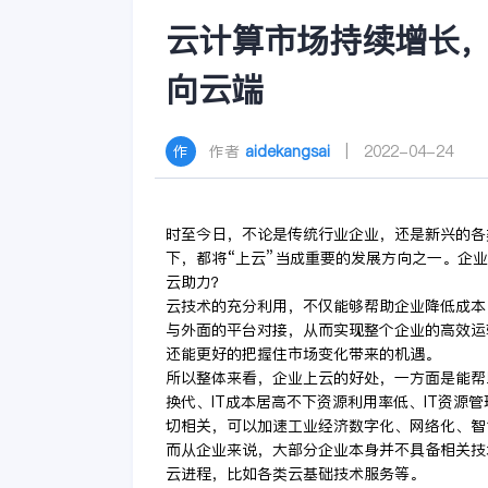
云计算市场持续增长
向云端
作者
aidekangsai
| 2022-04-24
时至今日，不论是传统行业企业，还是新兴的各
下，都将“上云”当成重要的发展方向之一。企
云助力？
云技术的充分利用，不仅能够帮助企业降低成本
与外面的平台对接，从而实现整个企业的高效运
还能更好的把握住市场变化带来的机遇。
所以整体来看，企业上云的好处，一方面是能帮
换代、IT成本居高不下资源利用率低、IT资源
切相关，可以加速工业经济数字化、网络化、智
而从企业来说，大部分企业本身并不具备相关技
云进程，比如各类云基础技术服务等。