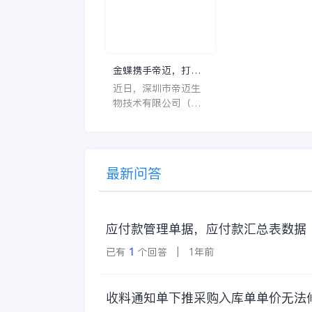
个英文单词的缩写
还能保障患者安全
呢？具体的含义又是
同时符合法规要求
什么呢？
一个好用的医药管
系统软件应具备以
特点。 首先，系统的
金蝶携手帝迈，打造
界面应直观易用，
医疗器械行业信创数
近日，深圳市帝迈生
许用户无障碍地进
字化标杆
物技术有限公司（以
操作。 复杂的
下简称帝迈）数字化
升级项目上线汇报会
在深圳圆满召开。帝
迈携手金蝶软件（中
最新问答
国）有限公司（以下
简称
应付款管理单据，应付款汇总表数据
已有
1
个回答 | 1年前
收料通知单下推采购入库单单价无法