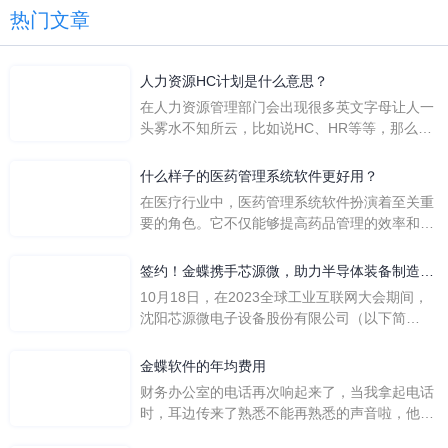
热门文章
人力资源HC计划是什么意思？
在人力资源管理部门会出现很多英文字母让人一
头雾水不知所云，比如说HC、HR等等，那么它
们是哪个英文单词的缩写呢？具体的含义又是什
么呢？
什么样子的医药管理系统软件更好用？
在医疗行业中，医药管理系统软件扮演着至关重
要的角色。它不仅能够提高药品管理的效率和准
确性，还能保障患者安全，同时符合法规要求。
一个好用的医药管理系统软件应具备以下特点。
签约！金蝶携手芯源微，助力半导体装备制造领
首先，系统的界面应直观易用，允许用户无障碍
先企业迈向世界
10月18日，在2023全球工业互联网大会期间，
地进行操作。 复杂的
沈阳芯源微电子设备股份有限公司（以下简
称“芯源微”）与金蝶软件（中国）有限公司（以
下简称“金蝶”）在辽宁沈阳签署战略合作协议。
金蝶软件的年均费用
此次合作，将基于金蝶云·星空，建设芯源微运
财务办公室的电话再次响起来了，当我拿起电话
营管控平台，从而实现公司产研一体化、业财一
时，耳边传来了熟悉不能再熟悉的声音啦，他就
体化，提升公司整体业务水平。
是金蝶服务人员的声音，以前只要是在使用金蝶