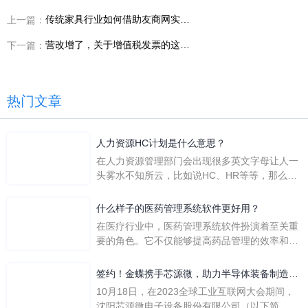
传统家具行业如何借助友商网实现云管理
上一篇：
营改增了，关于增值税发票的这10个问题一定要知道！
下一篇：
热门文章
人力资源HC计划是什么意思？
在人力资源管理部门会出现很多英文字母让人一
头雾水不知所云，比如说HC、HR等等，那么它
们是哪个英文单词的缩写呢？具体的含义又是什
么呢？
什么样子的医药管理系统软件更好用？
在医疗行业中，医药管理系统软件扮演着至关重
要的角色。它不仅能够提高药品管理的效率和准
确性，还能保障患者安全，同时符合法规要求。
一个好用的医药管理系统软件应具备以下特点。
签约！金蝶携手芯源微，助力半导体装备制造领
首先，系统的界面应直观易用，允许用户无障碍
先企业迈向世界
10月18日，在2023全球工业互联网大会期间，
地进行操作。 复杂的
沈阳芯源微电子设备股份有限公司（以下简