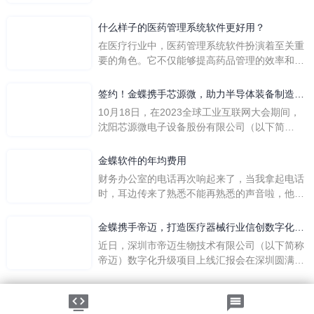
们是哪个英文单词的缩写呢？具体的含义又是什
么呢？
什么样子的医药管理系统软件更好用？
在医疗行业中，医药管理系统软件扮演着至关重
要的角色。它不仅能够提高药品管理的效率和准
确性，还能保障患者安全，同时符合法规要求。
一个好用的医药管理系统软件应具备以下特点。
签约！金蝶携手芯源微，助力半导体装备制造领
首先，系统的界面应直观易用，允许用户无障碍
先企业迈向世界
10月18日，在2023全球工业互联网大会期间，
地进行操作。 复杂的
沈阳芯源微电子设备股份有限公司（以下简
称“芯源微”）与金蝶软件（中国）有限公司（以
下简称“金蝶”）在辽宁沈阳签署战略合作协议。
金蝶软件的年均费用
此次合作，将基于金蝶云·星空，建设芯源微运
财务办公室的电话再次响起来了，当我拿起电话
营管控平台，从而实现公司产研一体化、业财一
时，耳边传来了熟悉不能再熟悉的声音啦，他就
体化，提升公司整体业务水平。
是金蝶服务人员的声音，以前只要是在使用金蝶
软件过程中遇到任何问题，我都可以获得金蝶服
金蝶携手帝迈，打造医疗器械行业信创数字化标
务人员的帮助，而这次电话铃声的响起，是因为
杆
近日，深圳市帝迈生物技术有限公司（以下简称
一年的使用时间已经到了。我们公司用的是金蝶
帝迈）数字化升级项目上线汇报会在深圳圆满召
KIS系列的标准版，一年的服务费是1000元/年。
开。帝迈携手金蝶软件（中国）有限公司（以下
刚看到这个1000元这个数字的时候，你是不是也
简称
法律声明
|
隐私政策
觉得有点高了，但是在一年的使用的过程中还有
©2026金蝶软件（中国）有限公司
粤ICP备05041751号
金蝶后台提供人工服务价值来说，我们还是很划